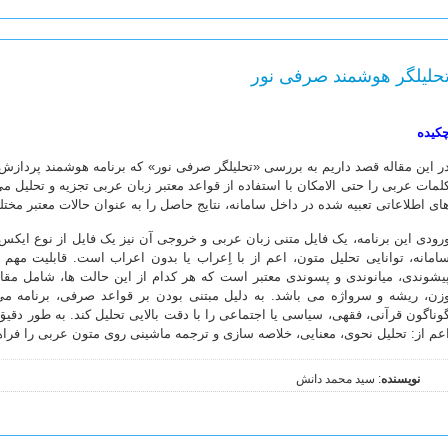
حلیلگر هوشمند صرفی نور
کیده
ر این مقاله قصد داریم به بررسی «تحلیلگر صرفی نور» که برنامه هوشمند پردازش
لمات عربی را حتی الامکان با استفاده از قواعد معتبر زبان عربی تجزیه و تحلیل می
ای اطلاعاتی تعبیه شده در داخل سامانه، نتایج حاصل را به عنوان حالات معتبر مخت
رودی این برنامه، یک فایل متنی زبان عربی و خروجی آن نیز یک فایل از نوع ایکس.
امانه، توانایی تحلیل متون، اعم از با اِعراب یا بدون اعراب است. قابلیت مهم 
یشوندی، میانوندی و پسوندی معتبر است که هر کدام از این حالت ها، شامل مقا
زن، ریشه و سرواژه می باشد. به دلیل مبتنی بودن بر قواعد صرفی، برنامه م
وناگون قرآنی، فقهی، سیاسی یا اجتماعی را با دقت بالایی تحلیل کند. به طور دقیق 
عم از: تحلیل نحوی، معنایی، خلاصه سازی و ترجمه ماشینی روی متون عربی را فراه
نویسنده
: سید محمد دانش