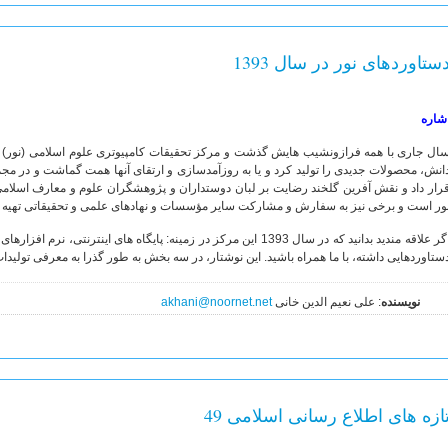
ستاوردهای نور در سال 1393
شاره
ال جاری با همه فرازونشیب هایش گذشت و مرکز تحقیقات کامپیوتری علوم اسلامی (نور) نی
انش، محصولات جدیدی را تولید کرد و یا به روزآمدسازی و ارتقای آنها همت گماشت و در مجم
رار داد و نقش آفرین گلخند رضایت بر لبان دوستداران و پژوهشگران علوم و معارف اسلامی
ور است و برخی نیز به سفارش و مشارکت سایر مؤسسات و نهادهای علمی و تحقیقاتی تهیه و
اگر علاقه مندید بدانید که در سال 1393 این مرکز در زمینه: پایگاه های ای
ستاوردهایی داشته، با ما همراه باشید. این نوشتار، در سه بخش به طور گذرا به معرفی تولیدات
نویسنده
: علی نعیم الدین خانی
akhani@noornet.net
ازه های اطلاع رسانی اسلامی 49