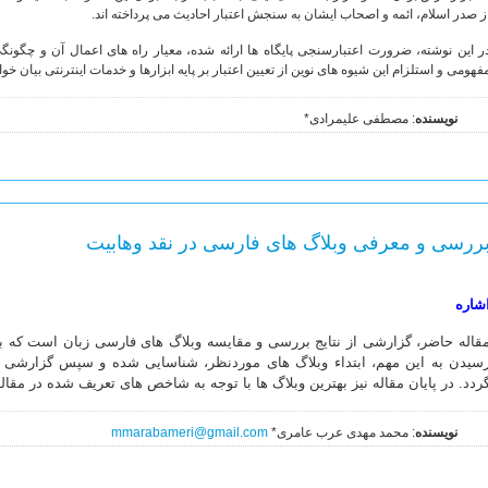
ز صدر اسلام، ائمه و اصحاب ایشان به سنجش اعتبار احادیث می پرداخته اند.
ر این نوشته، ضرورت اعتبارسنجی پایگاه ها ارائه شده، معیار راه های اعمال آن و چگونگ
فهومی و استلزام این شیوه های نوین از تعیین اعتبار بر پایه ابزارها و خدمات اینترنتی بیان خو
نویسنده
: مصطفی علیمرادی*
ررسی و معرفی وبلاگ های فارسی در نقد وهابیت
شاره
قاله حاضر، گزارشی از نتایج بررسی و مقایسه وبلاگ های فارسی زبان است که به
سیدن به این مهم، ابتداء وبلاگ های موردنظر، شناسایی شده و سپس گزارشی از
ردد. در پایان مقاله نیز بهترین وبلاگ ها با توجه به شاخص های تعریف شده در مقال
نویسنده
: محمد مهدی عرب عامری*
mmarabameri@gmail.com