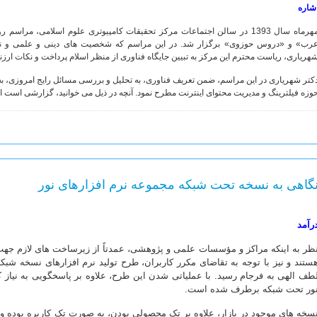
شاره
مهرماه سال 1393 در سالن اجتماعات مرکز تحقیقات کامپیوتری علوم اسلامی، مراس
رب» و «دروس حوزوی» برگزار شد. در این مراسم که شخصیت های دینی و علمی و نیز
هریاری، ریاست محترم این مرکز به تبیین جایگاه فناوری از منظر اسلام پرداخت و نکات ارزنده
کتر شهریاری در این مراسم، ضمن تعریف فناوری، به تحلیل و بررسی مسائل رایج امروزی، 
وزه فیلترینگ و مدیریت محتوای اینترنت مطرح نمود. آنچه در ذیل می خوانید، گزارشی است ا
گاهی به نسخه تحت شبکه مجموعه نرم افزارهای نور
رآمد
ظر به اینکه مراکز و مؤسسات علمی و پژوهشی، عمدتاً از زیرساخت های لازم جهت 
ستند و نیز با توجه به تقاضای مکرر کاربران، طرح تولید نرم افزارهای نسخه شبک
طف الهی به فرجام رسید. با عملیاتی شدن این طرح، علاوه بر پاسخگویی به نیاز 
ور تحت شبکه برطرف شده است.
سخه های موجود در بازار، علاوه بر تک محصولی بودن، به صورت تک کاربره بوده و تن