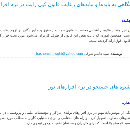
گاهی به بایدها و نبایدهای رعایت قانون کپی رایت در نرم افز
کیده
ر این نوشتار علاوه بر آشنایی مختصر با قانون حمایت از حقوق پدید آورندگان، بر لزوم رعایت 
ست. همچنین اموری که باعث نقض این قانون از طرف کاربران می‌شود، مورد بحث قرار گرف
انون فوق ارائه گردیده است.
نویسنده
: سید هاشم شوقی
hashemshowghi@yahoo.com
یوه های جستجو در نرم افزارهای نور
شاره
کی از موضوعات مهم در نرم افزارهای تولیدی مراکز و مؤسسات علمی و پژوهشی، در نظر 
یوه‏ای مطلوب تسهیل کرده و راه های مختلفی را برای دست‏یابی کاربر به مطلب مورد نظر هموا
فید «جستجو» است که برای کاربران و محققان اهمیت درخور توجهی دارد.