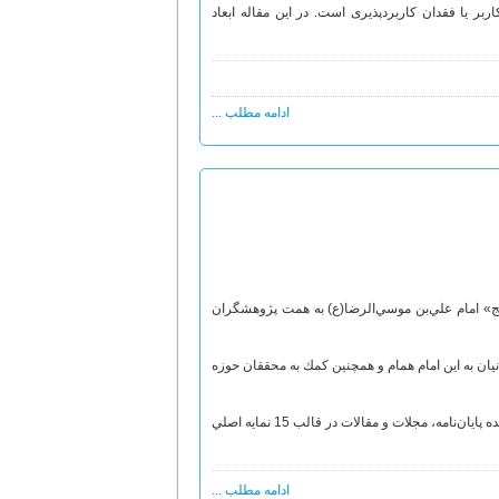
ر یا فقدان کاربردپذیری است. در این مقاله ابعاد
ادامه مطلب ...
جج» امام علي‌بن موسي‌الرضا(ع) به همت پژوهشگران
نيان به اين امام همام و همچنين كمك به محققان حوزه
اين دانشنامه غني با برخورداري از 380 مطلب شامل: مقاله، گزيده كتاب، پرسش و پاسخ، چكيده پايان‌نامه، مجلات و مقالات در قالب 15 نمايه اصلي
ادامه مطلب ...