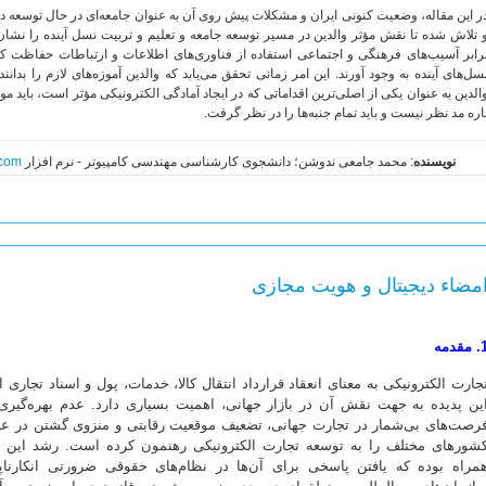
ر این مقاله، وضعیت کنونی ایران و مشکلات پیش ‌روی آن به عنوان جامعه‌ای در حال توسعه 
 تلاش شده تا نقش مؤثر والدین در مسیر توسعه جامعه و تعلیم و تربیت نسل آینده را نشان 
رابر آسیب‌های فرهنگی و اجتماعی استفاده از فناوری‌های اطلاعات و ارتباطات حفاظت کنن
سل‌های آینده به‌ وجود آورند. این امر زمانی تحقق می‌یابد که والدین آموزه‌های لازم را بدانند
الدین به عنوان یکی از اصلی‌ترین اقداماتی که در ایجاد آمادگی الکترونیکی مؤثر است، باید مو
اره مد نظر نیست و باید تمام جنبه‌ها را در نظر گرفت.
نویسنده
: محمد جامعی ندوشن؛ دانشجوی کارشناسی مهندسی کامپیوتر - نرم افزار
.com
مضاء دیجیتال و هویت مجازی
مقدمه
جارت الکترونیکی به معنای انعقاد قرارداد انتقال کالا، خدمات، پول و اسناد تجاری 
ین پدیده به جهت نقش آن در بازار جهانی، اهمیت بسیاری دارد. عدم بهره‌گیری
رصت‌های بی‌شمار در تجارت جهانی، تضعیف موقعیت رقابتی و منزوی گشتن در عرص
شورهای مختلف را به توسعه تجارت الکترونیکی رهنمون کرده است. رشد این 
مراه بوده که یافتن پاسخی برای آن‌ها در نظام‌های حقوقی ضرورتی انکار‌ناپ