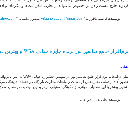
ازمان‌های بین‌المللی و منطقه‌ای درصدد وضع و پیش‌بینی قانون در این زمینه بر
ردونه خارج نیست و در این خصوص می‌تواند از تجارب دیگر ملت‌ها و الگوهای نهادهای 
نویسنده
: فاطمه باقرزاده*
FBagherzadeh@gmail.com
منصور سلیمانی*
ahoo.com
رم‌افزار جامع تفاسیر نور برنده جایزه جهانی WSA و بهترین در محتوای الکترونیکی
شاره
نظر به انتخاب نرم‌افزار جامع تفا
ضور آقای رحمانی مدیر بخش ارتباطات و تبلیغات معاونت بازرگانی و خدمات فرهنگی مرک
شنایی بیشتر با این جشنواره جهانی، از چگونگی دستیابی مرکز به این موفقیت درخشان اطلاع ی
نویسنده
: علی نعیم الدین خانی