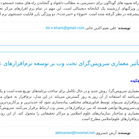
رائه شیوه های گوناگون برای دسترسی به مطالب دلخواه و گنجاندن راه های متعدد جستجو در 
ز ویژگی‏های ارزشمند یک کتابخانه دیجیتالی است. این مهم در تمام نرم افزارهای مرکز 
یشرفته در نظر گرفته شده است. «تنوع» و «سرعت»، دو ویژگی بازر قابلیت جستجوی نرم ا
نویسنده
: علی نعیم الدین خانی
Ali.n.khani@gmail.com
أثیر معماری سرویس‌گرای تحت وب بر توسعه نرم‌افزارهای ع
کيده
عماری سرویس‌گرا، روش جدید و در حال تکامل برای ساخت برنامه‌های توزیع شده است و یک
ی‌باشد که استفاده از آن روز به روز گسترش می‌یابد. در این مدل، نرم‌افزار به عنوان
رم‌افزاری می‌تواند توسط فناوری‌های مختلفی پیاده‌سازی شود که جدیدترین و پرکاربرد‌ت
ب‌سرویس‌ها توابعی هستند که بین نرم‌افزار‌ها در بستر وب ارتباط برقرار می‌کنند. سرویس‌گ
عماری و ساختار سازمان‌های علوم اسلامی و مراکز تحقیقاتی را متحول کند. از‌ اين ‌رو
رم‌افزار‌های علوم‌اسلامی مطرح است.
نویسنده
: آرش خسروی
akhosravi@noornet.net