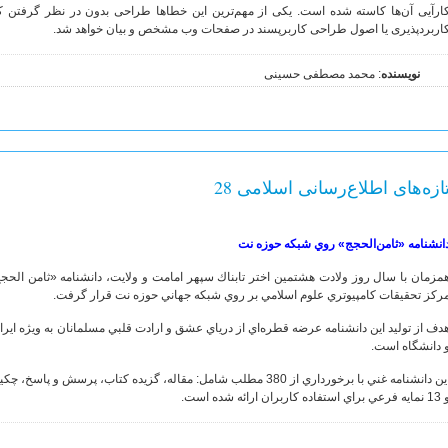
ارآیی آن‌ها کاسته شده است. یکی از مهم‌ترین این خطاها طراحی بدون در نظر گرفتن کارب
اربردپذیری یا اصول طراحی کاربرپسند در صفحات وب مشخص و بیان خواهد شد.
نویسنده
: محمد مصطفی حسينی
ازه‌های اطلاع‌رسانی اسلامی 28
انشنامه «ثامن‌الحجج» روي شبكه حوزه نت
مزمان با سال روز ولادت هشتمين اختر تابناك سپهر امامت و ولايت، دانشنامه «ثامن ‌الح
ركز تحقيقات كامپيوتري علوم اسلامي بر روي شبكه جهاني حوزه نت قرار گرفت.
دف از توليد اين دانشنامه عرضه قطره‌اي از درياي عشق و ارادت قلبي مسلمانان به ويژه ايرا
 دانشگاه است.
رعي براي استفاده كاربران ارائه شده است.