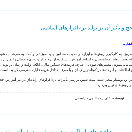
ج و تأثیر آن بر تولید نرم‌افزار‌های اسلامی
اشاره
مروزه به كارگيري روش‌ها و ابزارهاي جديد به منظور بهبود آموزشی و كمك به سرعت بخشي
ه نسبتاً بيشتر متخصصان و اساتید آموزش، استفاده از نرم‌افزار و دنياي ديجيتال را بهترين 
امل: پيمودن مسيرهاى طولانى‌، صرف هزينه‌هاى سنگين مالى‌، اتلاف وقت و زمان بر بودن م
 اطلاعات و آموخته‌ها در كوتاه‌ترين زمان و با صرف حداقل هزينه قابل دسترسى گرديده است.
ر اين نوشتار سعي شده است ضمن بررسي تأثيرات نرم‌افزارهاي رايانه‌اي در امر آموزش حجا
ر روش‌های نوین بپردازد.
نویسنده
: علی روح اللهی خراسانی
ررسی رهیافت های گوناگون به دین در اینترنت با نگاه ویژه به