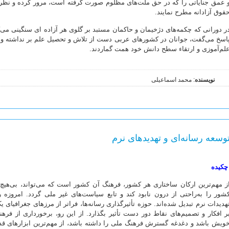
 عمق جنایاتی را که در حق ملت‌های مظلوم صورت گرفته است، مرور کرده و نظ
قوق آزادانه مطرح نمایند.
ر دورانی که چکمه‌های دژخیمان و حاکمان مستبد بر گلوی هر آزاده ای سنگینی می‌کر
اسخ می‌گفت، جوانان در کشورهای عربی دست از تلاش و تحصیل علم بر نداشته و 
لم‌آموزی و ارتقاء سطح دانش خود همت گماردند.
نویسنده
: محمد اسماعیلی
وسعه رسانه‌اى و تهدیدهاى نرم
چکیده
ز مهم‌ترین ارکان ساختارى هر کشور، فرهنگ آن کشور است که مى‌تواند، بى‌هیچ
شور را به‌راحتى از درون نابود کند و تابع سیاست‌هاى غیر ملى گردد. امروزه ر
هدیدات نرم تبدیل شده‌اند. حوزه تأثیرگذارى رسانه‌ها، فراتر از مرزهاى جغرافیا
ر افکار و تصمیم‌هاى نقاط دور دست تأثیر بگذارد. از این رو، برخوردارى از فره
ویش باشد و دغدغه گسترش فرهنگ ملى را داشته باشد، از مهم‌ترین ابزارهاى قدر