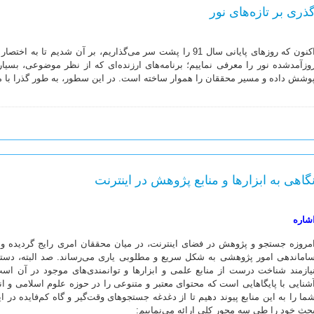
ذری بر تازه‌های نور
اکنون که روزهای پایانی سال 91 را پشت سر می‌گذاریم، بر آن شدیم تا به 
وزآمدشده نور را معرفی نماییم؛ برنامه‌های ارزنده‌ای که از نظر موضوعی، بسیا
وشش داده و مسیر محققان را هموار ساخته است. در این سطور، به طور گذرا با مهم
گاهی به ابزارها و منابع پژوهش در اینترنت
شاره
مروزه جستجو و پژوهش در فضای اینترنت، در میان محققان امری رایج گردیده و 
اماندهی امور پژوهشی به شکل سریع و مطلوبی یاری می‌رساند. صد البته، دست
یازمند شناخت درست از منابع علمی و ابزارها و توانمندی‌های موجود در آن اس
شنایی با پایگا‌هایی است که محتوای معتبر و متنوعی را در حوزه علوم اسلامی و ان
ما را به این منابع پیوند دهیم تا از دغدغه جستجوهای وقت‌گیر و گاه کم‌فایده در ای
حث خود را طی سه محور کلی ارائه می‌نماییم: