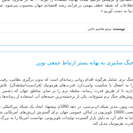
طلاعات که نقطه عطف مهمی در فرآیند رشد اقتصادی جهان محسوب می‌شود، شرای
نیا به دست آوریم.»
نویسنده
: میثم هاشم خانی
نگ سایبری به بهانه بستر ارتباط جمعی نوین
نگ نرم، شامل هرگونه اقدام روانی رسانه‌ای است که بدون درگیری نظامی، رقیب
ا به انفعال یا شکست وامی‌دارد. قدرت‌های هژمونیک (فرادست/سلطه‌گر)، تلاش
ارند تا از طریق قدرت رسانه، سلطه‌ نرم را بر سایر مناطق جهان که دشمن تلقی
وش‌های جنگ نرم متنوع‌اند‌، یکی از برجسته‌ترین جنبه‌های آن، استفاده از رسانه‌ها
پت ویور، مدیر شبکه ان‌بی‌سی، در دهه 1950م پیشنهاد ایج
نصب 10000 تلویزیون در اماکن عمومی جهان برای گسترش ارزش‌های آمریکایی ش
ما به جای آن، به دلیل بازار گسترده تولیدات تلویزیونی، توانست آمریکا را به بزرگ‌
درت هژمونیک تبدیل کند.