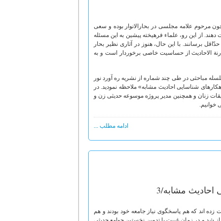
چون مرحوم علامه مجلسی در بحارالانوار بوده و سعی
دهند. از این رو، علماء فرهیخته پیشین به این مسئله
حدّاقل برسانند. با این حال، هنوز در آثاری نظیر بحار
رنة الاحادیث از حساسیت خاصی برخوردار است و به
لسله مباحثی در طی چند شماره از نشریه ره آورد نور
کارهای شناسایی احادیث مشابه» ملاحظه نمودید. در
قات زنان و همچنین مدیر پروژه موسوعه حدیثی زن و
 خوانیم.
ادامه مطلب ...
احادیث مشابه/3
زده اند که هم پاسخگوی نیاز جامعه خود بودند و هم
غاز شد و در زمان غیبت با تدوین نخستین جوامع حدیثی