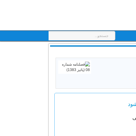
شود
ی