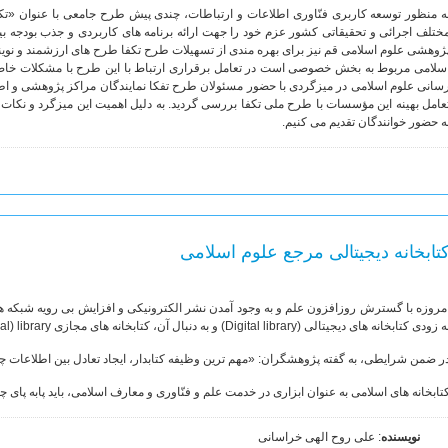
ه منظور توسعه کاربری فنّاوری اطلاعات و ارتباطات، چندی پیش طرح جامعی با عنوان «تک
ختلف اجرائی و تحقیقاتی کشور عزم خود را جهت ارائه برنامه های کاربردی و جذب بودجه بی
ژوهشی علوم اسلامی قم نیز برای بهره مندی از تسهیلات طرح تکفا طرح های ارزشمند و نوینی ر
سلامی مربوط به بخش خصوصی است در تعامل برقراری ارتباط با این طرح با مشکلات خاصی
سانی علوم اسلامی در میزگردی با حضور مسئولان طرح تفکا نمایندگان مراکز پژوهشی و اط
عامل بهینه این مؤسسات با طرح ملی تکفا بررسی گردید. به دلیل اهمیت این میزگرد و نکات
ه حضور خوانندگان تقدیم می کنیم.
تابخانه دیجیتالی مرجع علوم اسلامی
مروزه با گسترش روزافزون علم و به وجود آمدن نشر الکترونیکی و افزایش بی رویه شبکه های 
 زودی کتابخانه های دیجیتالی (Digital library) و به دنبال آن، کتابخانه های مجازی Virtual) library)جای کتابخانه های سنتی را خواهند گرفت.
ر ضمن شرایطی، به گفته پژوهشگران: «مهم ترین وظیفه کتابدار، ایجاد تعادل بین اطلاعات چاپی 
تابخانه های اسلامی به عنوان ابزاری در خدمت علم و فنّاوری و معارف اسلامی، باید پابه پای
نویسنده
: علی روح الهی خراسانی