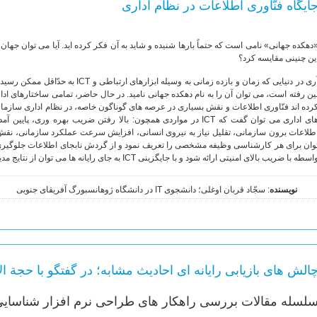
ایگاه فنّاوری اطلاعات در نظام اداری
دهکده جهانی» نامی است که حتماً بارها شنیده و شاید به آن فکر کرده اید. آیا می توان جهان 
ین چنینی مقایسه کرد؟
آری در دنیایی که زمان و بازده زمانی به وس
های اداری می توان گفت که ICT در مواردی همچون: بالا رفتن ضریب بهره 
وان برای هر کارشناسی وظیفه مشخصی را تعریف نمود و از گردش نابجای اطلاعات جلوگیری کر
اسطه با ضریب بالای امنیتی ارائه شود و با جایگزینی ICT به جای رایانه ها می توان از نتایج مدیریت اطلاعاتی و منابع آن بهره مند شد.
نویسنده
: سجّاد قربان اوغلی؛ دانشجوی IT در دانشگاه ژوهانسبورگ آفریقای جنوبی
الش های بازیابی رایانه ای احادیث مشابه؛ در گفتگو با حجة 
لسله مقالات بررسی راهکار های طراحی نرم افزار شناسایی 