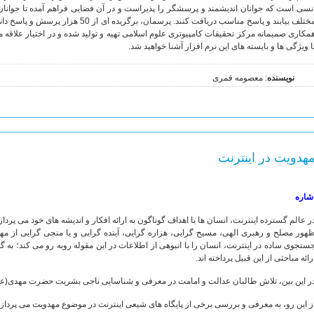
نسی است که جوانان اندیشمند و پرسشگر را پذیراست و در آن فضایی فراهم آمده تا جوانا
مختلف بیابند و پاسخ مناسب دریافت کنند. پر
مکاری صمیمانه مرکز تحقیقات کامپیوتری علوم اسلامی تهیه و تولید شده و در اختیار علاقه م
ا ویژگی ها و بایسته های این نرم افزار آشنا خواهید شد.
نویسنده
: معصومه قمری
هدویت در اینترنت
شاره
ر عالم گسترده اینترنت، انسان ها با اهداف گوناگون به ارائه افکار و اندیشه های خود می پردا
هور مصلح و رهبری الهی، مسیح گرایی، هزاره گرایی، آینده گرایی و یا منجی گرایی از مه
ستجوی ساده در اینترنت، انسان را با انبوهی از اطلاعات در این مقوله روبه رو می کند؛ به گو
رائه مباحثی از این قبیل پرداخته اند.
ر این بین، تلاش طالبان عدالت و امامت در معرفی و شناسایی ناجی بشریت حضرت مهدی(ع
ز این رو، به معرفی و بررسی برخی از پایگاه های شیعی اینترنت در موضوع مهدویت می پردازیم