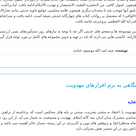
مچون: اصول کافی، من لایحضره الفقیه، الاستبصار و تهذیب الأحکام ادامه یافت. اما پراکنده
قیق آنها موجب شد تا محدثان دیگری همچون علامه مجلسی جوامع ثانویه حدیثی مانند بحارالانوا
الوافی» که مشتمل بر روایات کتاب های چهارگانه حدیثی شیعه است، ادامه یافت و سرانجام د
در آیة الله العظمی بروجردی خاتمه یافت.
ین موسوعه ها و معجم های حدیثی اگر چه با توجه به نیازهای روز دستآوردهای بسی ارزشمند ر
ارآمد، کاستی هایی نیز دارند که باید در تهیه و تدوین مجموعه های کامل تر مورد توجه قرار گیر
نویسنده
: سید اسد الله موسوی عبادی
گاهی به نرم افزارهای مهدویت
شاره
هدویت یا اعتقاد به منجی بشریت، مبتنی بر پایه های محکمی است که برخاسته از براهین 
ساسی مشترک میان ادیان سه گانه اسلام، یهودیت و مسیحیت به شمار می آید. از این رو، ت
مام منتظر(عج) و پژوهش های نوین و کاربردی در این زمینه، بسیار حائز اهمیت می باشد و
انش روز در این مسیر نقش بسزایی دارد.