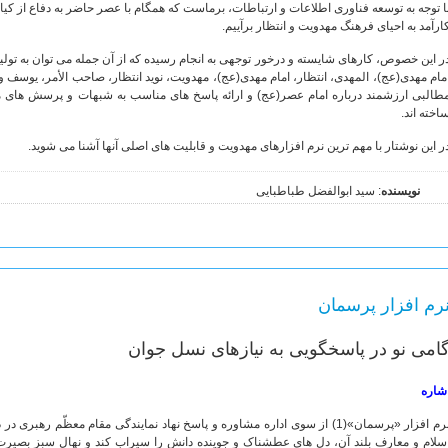
ا توجه به توسعه فناوری اطلاعات و ارتباطات، برماست که همگام با عصر حاضر به دفاع از کیان 
ارآمد به احیای فرهنگ مهدویت و انتظار برآییم.
ر این خصوص، کارهای شایسته و درخور توجهی به انجام رسیده که از آن جمله می توان به تولید 
مام مهدی(عج)، المهدی، انتظار، امام مهدی(عج)، مهدویت، نوید انتظار، صاحب الأمر، یوسف و
طالبی ارزشمند درباره امام عصر(عج) و ارائه پاسخ های مناسب به شبهات و پرسش های مو
اخته اند.
ر این نوشتار با مهم ترین نرم افزارهای مهدویت و قابلیت های اصلی آنها آشنا می شوید.
نویسنده
: سید ابوالفضل طباطبایی
رم افزار پرسمان
امی نو در پاسخگویی به نیازهای نسل جوان
شاره
نرم افزار «پرسمان»(1) از سوی اداره مشاوره و پاسخ نهاد نمایندگی مقام معظّم ره
سلام و معارف بلند آن، دل های عطشناک و جوینده دانش را سیراب کند و نهال سبز بصیرت