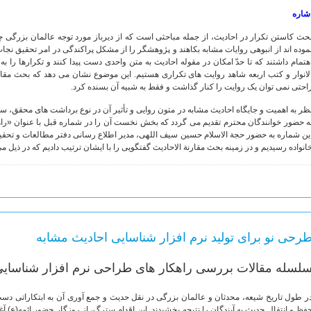
شاره
حث کاستن تکرار در احادیث، از جمله مباحثی است که از دیرباز مورد توجه عالمان بزرگی 
موده اند از انبوهی روایات مشابه بکاهند و پژوهشگر را از مشکل پراکندگی در امر تحقیق نجات 
هتمام داشتند که تا حدّ امکان در مقوله احادیث به متن واحدی دست پیدا کنند و تکرارها را به 
لانوار و کتب اربعه شاهد روایت های تکراری هستیم. این موضوع نشان می دهد که بحث مقا
احتی نمی توان یک روایت را کنار گذاشت و فقط به شبیه آن بسنده کرد.
ظر به اهمیت و جایگاه احادیث مشابه در متون روایی و تأثیر آن در نوع برداشت های محقق، س
ه حضور خوانندگان محترم تقدیم می گردد که بخش نخست آن را در شماره قبل با عنوان «راه
ین شماره به حضور حجة الاسلام حسین سیف اللهی، مدیر اطلاع رسانی دفتر مطالعات و تحقی
انواده رسیدیم و در زمینه بحث مقارنة الاحادیث گفتگویی را با ایشان ترتیب دادیم که در ذیل می
رحی نو برای تولید نرم افزار شناسایی احادیث مشابه
لسله مقالات بررسی راهکار های طراحی نرم افزار شناسایی 
ر طول تاریخ شیعه، محدثان و عالمان بزرگی در نقل حدیث و جمع آوری آن به ابتکاراتی دست 
فظ و انتقال حدیث به آیندگان را نتیجه بخشیدند. این اقدام سترگ، از روزگار حضور ائمه(ع) آ