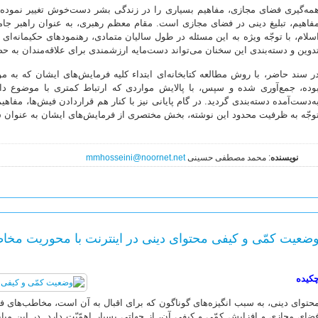
مه‌گیری فضای مجازی، مفاهیم بسیاری را در زندگی بشر دست‌خوش تغییر نموده اس
فاهیم، تبلیغ دینی در فضای مجازی است. مقام معظم رهبری، به عنوان راهبر جامع
سلام، با توجّه ویژه به این مسئله در طول سالیان متمادی، رهنمودهای حکیمانه‌ای 
دوین و دسته‌بندی این سخنان می‌تواند دست‌مایه ارزشمندی برای علاقه‌مندان به حض
ر سند حاضر، با روش مطالعه کتابخانه‌ای ابتداء کلیه فرمایش‌های ایشان که به م
وده، جمع‌آوری شده و سپس، با پالایش مواردی که ارتباط کمتری با موضوع داشت
ه‌دست‌آمده دسته‌بندی گردید. در گام پایانی نیز با کنار هم قراردادن فیش‌ها، مفا
وجّه به ظرفیت محدود این نوشته، بخش مختصری از فرمایش‌های ایشان به عنوان شاه
نویسنده
: محمد مصطفی حسینی
mmhosseini@noornet.net
ضعیت کمّی و کیفی محتوای دینی در اینترنت با محوریت م
کیده
حتوای دینی، به سبب انگیزه‌های گوناگون که برای اقبال به آن است، مخاطب‌های فراو
ضای مجازی و افزایش کمّی و کیفی آن، از جهاتی بسیار اهمّیّت دارد. در این م