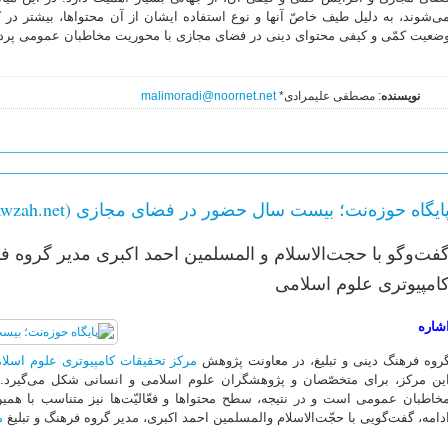
ی‌شوند، به دلیل طیف خاصّ آنها و نوع استفاده ایشان از آن محتواها، بیشتر در کا
ضعیت کمّی و کیفی محتوای دینی در فضای مجازی با محوریت مخاطبان عمومی پردا
نویسنده
: مصطفی علیمرادی*
malimoradi@noornet.net
ایگاه حوزه‌نت؛ بیست سال حضور در فضای مجازی (www.hawzah.net)
فت‌وگو با حجت‌الاسلام و المسلمین احمد اکبری مدیر گروه فر
امپیوتری علوم اسلامی
شاره
روه فرهنگ دینی و تبلیغ، در معاونت پژوهش
مرکز تحقیقات کامپیوتری علوم اسلا
ین مرکز، برای متخصّصان و پژوهشگران علوم اسلامی و انسانی شکل می‌گیرد. در
خاطبان عمومی است و در نتیجه، سطح محتواها و فعّالیّت‌ها نیز متناسب با همین
دامه، گفت‌گویی با حجّت‌الاسلام والمسلمین احمد اکبری، مدیر گروه فرهنگ و تبلیغ
م