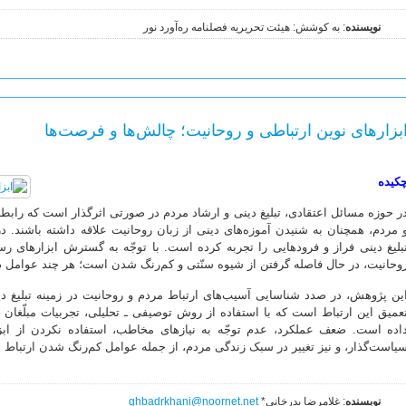
نویسنده
: به کوشش: هیئت تحریریه فصلنامه ره‌آورد نور
بزارهای نوین ارتباطی و روحانیت؛ چالش‌ها و فرصت‌ها
کیده
ر حوزه مسائل اعتقادی، تبلیغ دینی و ارشاد مردم در صورتی اثرگذار است که راب
 مردم، همچنان به شنیدن آموزه‌های دینی از زبان روحانیت علاقه داشته باشند. 
بلیغ دینی فراز و فرودهایی را تجربه کرده است. با توجّه به گسترش ابزارهای رس
وحانیت، در حال فاصله گرفتن از شیوه سنّتی و کم‌رنگ شدن است؛ هر چند عوامل دی
ین پژوهش، در صدد شناسایی آسیب‌های ارتباط مردم و روحانیت در زمینه تبلیغ دی
عمیق این ارتباط است که با استفاده از روش توصیفی ـ تحلیلی، تجربیات مبلّغا
اده است. ضعف عملکرد، عدم توجّه به نیازهای مخاطب، استفاده نکردن از ابزارها
یاست‌گذار، و نیز تغییر در سبک زندگی مردم، از جمله عوامل کم‌رنگ شدن ارتباط
نویسنده
: غلامرضا بدرخانی*
ghbadrkhani@noornet.net