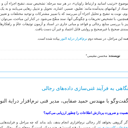
وضوع «ترتیب اسانید و ارتباط راویان»، در هر سه مرحله: تشخیص سند، تنقیح اجزاء آن و بر
اسناد از ابهام‎های پدیدآمده مانند: تعلیق، ضمیر، اشاره، تحویل و تذییل رهایی می‌یابند
وم، نوبت به تنقیح و تحلیل اجزاء آن می‌رسد که با تمییز مشترکات و توحید مختلفات و تعیین
مچنین، با تشخیص تحریفات و چگونگی آنها، سند منقّح می‌شود. در کنار این مباحث، می‌توان ا
یز با بررسی منابع رجالی و قواعد و مبانی جاری در اسناد و آزمون توثیقات عامّ و راهکاره
ندی صحیح یا غیرصحیح و روایتی قابل اعتماد و غیر آن دست یافت.
مه این مراحل، در نسخه دوم
نرم‌افزار درایة النور
پیاده شده است.
نویسنده
: محسن مقیمی*
گاهی به فرآیند غنی‌سازی داده‌های رجالی
فت‌وگو با مهندس حمید صفایی، مدیر فنی نرم‌افزار درایة النور 
همیت و ضرورت پردازش اطلاعات را چطور ارزیابی می‌کنید؟
گر گروهی بخواهد کار رجالی نرم‌افزاری انجام بدهد، باید بداند که چه مراحل و فرایندهای
حقیقات کامپیوتری نور
این مسیر را رفته است؛ هر چند ممکن است گروه‌های دیگر رجالی که در 