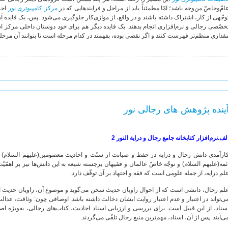
ام‌ّوخاصّ من‌وجه باشد؛ امّا مطمئناً باید از مراحل و فرایندهایی که در
مرکز کامپیوتری نور
اجر
وجّهی از کار، اشتراک داشته باشند و در واقع، از موازی‌کار جلوگیری می‌‌شود. پس، یک فایده 
خصّصی رجالی و نرم‌افزاری انجام بدهند. یک فایده دیگر هم برای خود دوستان داخلی مرکز است؛
قداری منظم‌تر فهرست کنند و اگر نقصی بوده، بفهمند در کدام مرحله است تا بتوانند آن مرحله ر
ینده پژوهش های رجالی نور
لف.نرم‌افزار کتابخانه جامع رجال و درایة النور 2
ارآمدی دانش رجال و درایه در حفظ و صیانت از سنّت و احادیث معصومین(علیهم ‏السلام)
لم درایه، از جمله علومی است که فقه و اجتهاد بر آن توقّف دارد.
لم رجال، دانشی است که از احوال راویان حدیث سخن می‌گوید و موضوع آن، راویان حدیث ا
ی‌تواند در اعتبار و عدم اعتبار روایت ایشان دخالت داشته باشد. اوصافی چون: وثاقت، ع
سناد، از این قبیل است. برای بررسی و ارزیابی اسناد احادیث، کتاب‌های رجالی، به‌ویژه اصو
ی‌آیند. پس از آن، اسناد، مهم‌ترین منبع رجال تلقّی می‌گردند.