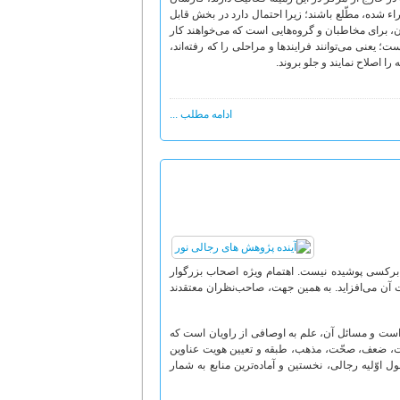
اء شده، مطّلع باشند؛ زیرا احتمال دارد در بخش قابل
آن، برای مخاطبان و گروه‌هایی است که می‌خواهند کار
 یعنی می‌توانند فرایندها و مراحلی را که رفته‌اند،
ا اصلاح نمایند و جلو بروند.
ادامه مطلب ...
 برکسی پوشیده نیست. اهتمام ویژه اصحاب بزرگوار
ائمه(علیهم ‏السلام) و توجّه خاصّ عالمان و فقیهان برجسته شیعه به این دانش‌ها نیز بر اهمّیّت آن می‌افزاید. به همین جهت، صاحب‌‎نظران معتقدند
ست و مسائل آن، علم به اوصافی از راویان است که
دالت، ضعف، صحّت، مذهب، طبقه و تعیین هویت عناوین
ل اوّلیه رجالی، نخستین و آماده‌ترین منابع به شمار