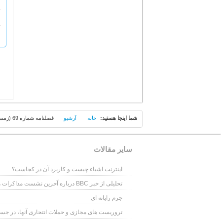
شما اينجا هستيد:
خانه
آرشیو
فصلنامه شماره 69 (زمستان 1398)
سایر مقالات
اینترنت اشیاء چیست و کاربرد آن در کجاست؟
تحلیلی از خبر BBC درباره آخرین نشست مذاکرات هسته ای در سوم آذر ماه 1393
جرم رایانه ای
تروریست های مجازی و حملات انتحاری آنها، در جستج