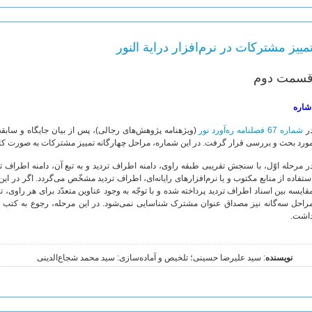
مییز مشترکات در نرم‌افزار درایة النور
سمت دوم
شاره
ر
شماره 67 فصلنامه ره‌آورد نور
(ویژه‎نامه پژوهش‌های رجالی)، پس از بیان جایگاه و س
ورد بحث و بررسی قرار گرفت. در این شماره، مراحل چهارگانه تمییز مشترکات به صورت کار
ر مرحله اوّل، با سنجش تقریبی طبقه راوی، دامنه اطراف تردید و به تبع آن، دامنه اطراف تح
ستفاده از منابع مکتوب و یا نرم‌افزارهای رایانه‌ای، اطراف تردید مشخّص می‌گردد. اگر در 
قایسه بین اسناد اطراف تردید پرداخته شده و با توجّه به وجود عناوین متعدّد برای هر راوی
راحل سه‌گانه نیز مصداق عنوان مشترک شناسایی نمی‌شود. در این مرحله، رجوع به کتب ر
اشت.
نویسنده
: سید علیرضا حسینی؛ تلخیص و آماده‌سازی: سید محمد شجاع‌الدینی