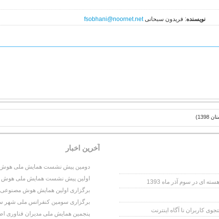
نویسنده
: فریدون سبحانی
fsobhani@noornet.net
آخرين اخبار
دومین پیش نشست همایش ملی هوش مص
اولین پیش نشست همایش ملی هوش مص
برگزاری اولین همایش هوش مصنوعی و عل
برگزاری سومین کنفرانس ملی شهر سایبری
وی کاربران نا آگاه اینترنت
پنجمین همایش ملی مدیران فناوری اط