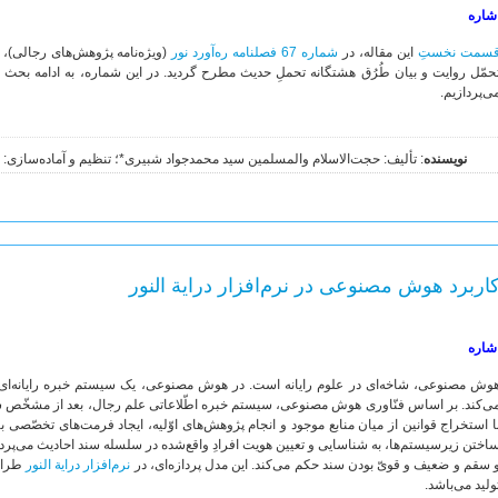
شاره
سمت نخستِ
این مقاله، در
شماره 67 فصلنامه ره‌آورد نور
(ویژه‌نامه پژوهش‌های رجالی)، 
حمّل روایت و بیان طُرُق هشتگانه تحملِ حدیث مطرح گردید. در این شماره، به ادامه بحث 
ی‌پردازیم.
نویسنده
: تألیف: حجت‌الاسلام والمسلمین سید محمدجواد شبیری*؛ تنظیم و آماده‌سازی
اربرد هوش مصنوعی در نرم‌افزار درایة النور
شاره
وش مصنوعی، شاخه‌ای در علوم رایانه است. در هوش مصنوعی، یک سیستم خبره رایانه‌ای، 
ی‌کند. بر اساس فنّاوری هوش مصنوعی، سیستم خبره اطّلاعاتی علم رجال، بعد از مشخّص ش
ا استخراج قوانین از میان منابع موجود و انجام پژوهش‌های اوّلیه، ایجاد فرمت‌های تخصّصی 
اختن زیرسیستم‌ها، به شناسایی و تعیین هویت افرادِ واقع‌شده در سلسله سند احادیث می‌پردازد
 سقم و ضعیف و قویّ بودن سند حکم می‌کند. این مدل پردازه‌ای، در
نرم‌افزار درایة النور
طراحی
ولید می‌باشد.