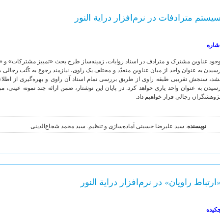
یستم مترادفات در نرم‌افزار درایة النور
شاره
جود عناوین مشترک و مترادف در اسناد روایات، زمینه‌ساز طرح بحث «تمییز مشترکات» و «
سیدن به عنوان واحد از میان عناوین متعدّد و مختلف یک راوی، نیازمند رجوع به کُتُب رجالی 
شد، سنجش تقریبی طبقه راوی از طریق بررسی تمام اسناد آن راوی و بهره‌گیری از اطلاعا
سیدن به عنوان واحد یاری خواهد کرد. در پایان این نوشتار، ضمن ارائه چند نمونه عینی، م
ژوهشگران رجالی قرار خواهیم داد.
نویسنده
: سید علیرضا حسینی آماده‌سازی و تنظیم: سید محمد شجاع‌الدینی
ارتباط راویان» در نرم‌افزار درایة النور
کیده