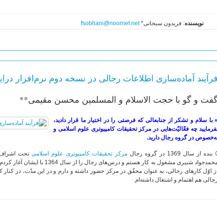
نویسنده
: فریدون سبحانی*
fsobhani@noornet.net
رآیند آماده‌سازی اطلاعات رجالی در نسخه دوم نرم‌افزار درایة
فت و گو با حجت الاسلام و المسلمین محسن مقیمی**
با سلام و تشکر از جنابعالی که فرصتی را در اختیار ما قرار دادید،
فرمایید چه فعّالیّت‌هایی در مرکز تحقیقات کامپیوتری علوم اسلامی و
ه‌خصوص در گروه رجال دارید.
 بنده از سال 1369 در گروه رجال
مرکز تحقیقات کامپیوتری علوم اسلامی
تحت اشراف اس
حمدجواد شبیری مشغول به کار هستم و درس‌های رجال را از سال 1364 با ایشان آغاز کردم که منتهی به تشکیل گروه رجال در
ز اوّل کارهای رجالی، به عنوان محقّق در مرکز حضور داشته‌ و دارم و در این مدّت، در کن
جالی هم اهتمام و اشتغال داشته‌ام.