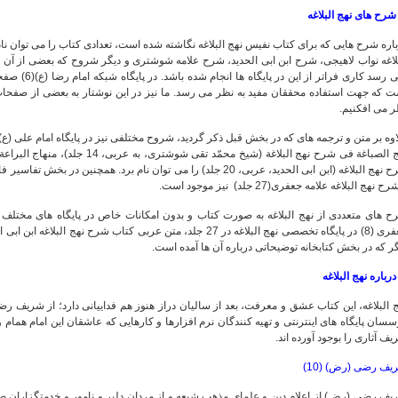
اره شرح هایی که برای کتاب نفیس نهج البلاغه نگاشته شده است، تعدادی کتاب را می توان نام
لاغه نواب لاهیجی، شرح ابن ابی الحدید، شرح علامه شوشتری و دیگر شروح که بعضی از آن ها
نمی رسد کاری ف
 که جهت استفاده محققان مفید به نظر می رسد. ما نیز در این نوشتار به بعضی از صفحات پا
ر می افکنیم.
وه بر متن و ترجمه های که در بخش قبل ذکر گردید، شروح مختلفی نیز در پایگاه امام علی (ع) (7) موجود است. از جمل
ح نهج البلاغه علامه جعفری(27 جلد) نیز موجود است.
ح های متعددی از نهج البلاغه به صورت کتاب و بدون امکانات خاص در پایگاه های مختلف قر
ر که در بخش کتابخانه توضیحاتی درباره آن ها آمده است.
 البلاغه، این کتاب عشق و معرفت، بعد از سالیان دراز هنوز هم فداییانی دارد؛ از شریف 
سان پایگاه های اینترنتی و تهیه کنندگان نرم افزارها و کارهایی که عاشقان این امام همام و
ف آثاری را بوجود آورده اند.
یف رضی (رض) (10)
ف رضی (رض) از اعلام دین و علمای مذهب شیعه و از مردان دلیر و نامور و خدمتگزاران صمیم