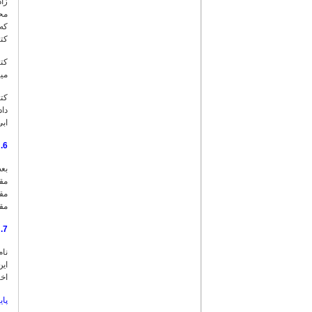
زاد
محم
که
کتا
کتا
میث
داد
ابی الحدید (8 
6. مقالات
بعض
مق
مق
7. پایگاه های شیعی
نام
این
اخت
پای