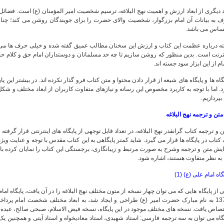
د دیگری از ابعاد ارزش و اهمیت نهج البلاغه، ترسیم شخصیت امیر المؤمنان (ع) است. ف
ف به بیانات آن امام بزرگوار، شخصیت والای حضرت را برای جویندگان روشن می کند؛ چنان 
ساس می باشد.
بته درباره عظمت این کتاب و ارزش این سخنان مطالب عمیق گفته شده و خیلی حرف ها می ت
ترنت است. بدین منظور که روشن سازیم تا چه حد مسلمانان و دوستداران امام حق و کلام ح
م از این ابزار سود جسته اند.
گاه ها و پایگاه های شیعه از قرار دادن محتوا و متن کتاب فرو گذار نکرده اند. در بیشتر این 
. اما با توجه به کاربرد مخصوص این رسانه و نیازهای متفاوت کاربران از ابعاد مختلف و شکل 
بپردازیم.
 و ترجمه کتاب گرانقدر نهج البلاغه، در تعداد قابل توجهی از پایگاه های اینترنتی قرار گرفته
کتاب در پایگاه ها قرار می گیرد. شاید کمتر پایگاهی به این کتاب مقدس با توجه و عنایت ویژه
ایش متن و ترجمه وشرح به صورت مرتبط و زیبانگاری، برجستگی این کتاب را نمایان کرده 
به نظر متفاوت هستند، اشاره شود.
گاه امام علی (ع) (1)
 از پایگاه هایی که می توان چهار نسخه از متون مختلف نهج البلاغه را در آن یافت، پایگاه ام
1379 به نام مبارک حضرت امیر (ع) طراحی و ایجاد شد، به ابعاد مختلف شخصت امام پردا
صاص یافت. نسخه های مختلف موجود در این پایگاه، نسخه فیض الاسلام، صبحی صالح، عبده و بنی
گاه می توان به سه ترجمه فارسی: استاد شهیدی، استاد معادیخواه و استاد آیتی و همچنین یک