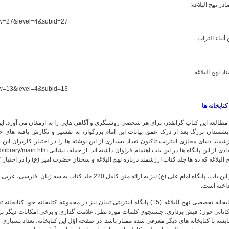
در نهج البلاغه:
w=27&level=4&subid=27
أنباء التراث:
اد نهج البلاغه:
w=13&level=4&subid=13
مطالعه این کتاب گرانقدر، برای هر شخصی روشنگری و آگاهی هایی را به ارمغان می آورد. ا
یشمندان بزرگ بعد از درک عمق بیانات این امام بزرگوار، به تفسیر و نگارش یافته های خود
شمند دنیای مجازی اینترنت تاکنون تعداد بسیاری از این نوشته ها را در اختیار کاربران ای
 البلاغه که ده ها جلد کتاب ارزشمند درباره نهج البلاغه و سخنان حضرت امیر (ع) را در اختیار 
در این باب، پایگاه امام علی (ع) نیز به ارائه متن کامل 220 
داخته است.
کتابخانه تخصصی نهج البلاغه (15) پایگاه اینترنتی تبیان نیز در مجموعه کتابخان
کاناتی چون: فیش برداری، جستجوی کلمات مورد نظر، علامت گذاری و برخی امکانات دیگر پژ
یسه با کتابخانه های دیگر معرفی شده ممتاز باشد. در صفحه اوّل این کتابخانه، تعداد بسیاری تر