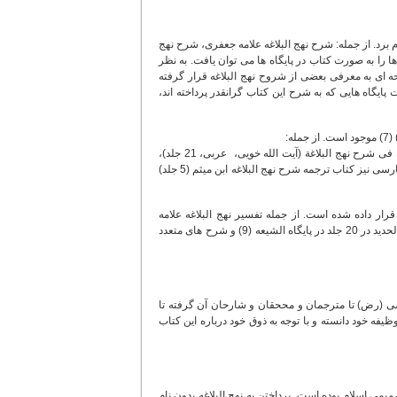
 برد. از جمله: شرح نهج البلاغه علامه جعفری، شرح نهج
 را به صورت کتاب در پایگاه ها می توان یافت. به نظر
راتر از این در پایگاه ها انجام شده باشد. در پایگاه شبکه امام رضا (ع)(6) صفحه ای به معرفی بعضی از شروح نهج البلاغه قرار گرفته
یگاه هایی که به شرح این کتاب گرانقدر پرداخته اند،
ه:
بهج الصباغة فی شرح نهج البلاغة (شیخ محمّد تقی شوشتری، به عربی، 14 جلد)، منهاج البراعة فی شرح نهج البلاغة (آیت الله خویی، عربی، 21 جلد)،
شرح نهج البلاغه (ابن ابی الحدید، عربی، 20 جلد) را می توان نام برد. همچنین در بخش تفاسیر فارسی نیز کتاب ترجمه شرح نهج البلاغه ابن میثم (5 جلد)
ار داده شده است. از جمله تفسیر نهج البلاغه علامه
جعفری (8) در پایگاه تخصصی نهج البلاغه در 27 جلد، متن عربی کتاب شرح نهج البلاغه ابن ابی الحدید در 20 جلد در پایگاه الشیعه (9) و شرح های متعدد
رضی (رض) تا مترجمان و مححقان و شارحان آن گرفته تا
ظیفه خود دانسته و با توجه به ذوق خود درباره این کتاب
ی اسلام بوده است. پرداختن به نهج البلاغه بدون نام