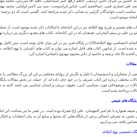
ه، حسین بن شرف الدین اردبیلی، کاظم ارفع، امیر اسماعیلی، ناهید آقا میرزایی، محمد مه
د علی انصاری قمی، عبدالحمید آیتی، عباس ایراندوست، سید نبی الدین اولیایی، محمد بهشت
 مناسب است خوانندگان گرامی به نشانی ذکر شده مراجعه کنند. گفتنی است که دو ترجمه م
بخانه موجود است.
ب های تفسیر و شرح نهج البلاغه نیز در این کتابخانه با امکانات ذکر شده موجود است. از جمل
م بن علی بن میثم البحرانی. همچنان که در این کتابخانه، کتاب های معدود دیگری نیز درباره نهج 
کتابخانه اختصاصی نهج البلاغه(16) در پایگاه غدیر نیز در این میان قابل توجه ا
ه شده است. از عناوین کتاب های قابل اشاره می توان به کتاب های: آشنایی با نهج البلاغه، سی
جلد ترجمه و حاشیه از دکتر محمود مهدوی دامغانی) اشاره کرد.
ی از متفکران و اندیشمندان با تأمل و نگرش از زوایای مختلفی بر این اثر بزرگ مطالبی را به ر
الات در موضوعاتی چون: سیاسی، ادبی، حقوق، تربیتی و انسان شناسی می باشد. البته به صو
الات پرداخته شده است.
 شیعه همواره با نام امیر المؤمنان، علی (ع) همراه بوده است. در عصر ما نیز شناخت این ام
 بخش، به معرفی اجمالی برخی از پایگاه هایی که محتوا و منابع آن به بیان اعتقادات و افک
صاص یافته، می پردازیم.
گاه تخصصی نهج البلاغه