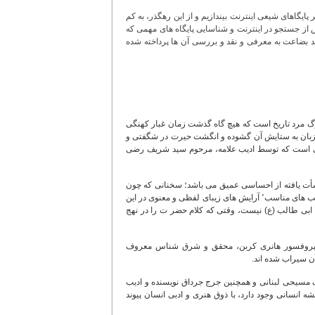
پایگاهای شیعی اینترنت بیندازیم و از این رهگذر، به کم
 از جستجو در اینترنت و شناسایی پایگاه های مهمی که
 حد بضاعت به معرفی و نقد و بررسی آن ها پرداخته شده
) بزرگ مرد تاریخ است که هیچ گاه گذشت زمان غبار کهنگی
ن زبان به ستایش آن گشوده و انگشت حیرت در شگفتی و
سلامی است که توسط ادیب علامه، مرحوم سید شریف رضی
نشأت یافته از احساسی عمیق می باشد؛ سخنانی که چون
به گوش شنونده می رسد، اعماق قلب و روح او را در اختیار می گیرد. انتخاب الفاظ فصیح٬ ترکیب های مناسب٬ آرایش های زیبای لفظی و معنوی در این
 ابی طالب (ع) نیست، وقتی که کلام حضر ت را در نهج
ست. پروفسور هانری کربن، محقق و شرق شناس معروف
ن سیراب شده اند.
 مسیحی لبنانی و همچنین جرج جرداق نویسنده و ادیب
ه انسانی وجود دارد، با ذوق هنری و ادبی انسان پیوند