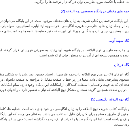
ه، خطبه یا حکمت مورد نظر می توان هر کدام از ترجمه ها را برگزید.
مه های مختلف در پایگاه تخصصی نهج البلاغه (2)
این پایگاه، ترجمه این کتاب شریف به زبان های مختلف موجود است. در این پایگاه می توان ترج
، از جمله زبان های: فارسی، عربی، انگلیسی، فرانسوی، ایتالیایی، اسپانیایی، سواحیلی،
ی، بوسنیایی، چینی، اردو، بنگالی و پرتقالی. این صفحه نیز خطبه ها، نامه ها و حکمت های حض
گاه شهید آوینی
متن و ترجمه فارسی نهج البلاغه، در پایگاه شهید آوینی(3
یده و همچنین نسخه ای از آن نیز به منظور چاپ ارائه شده است.
گاه عرفان
پایگاه عرفان (4) نیز متن نهج البلاغه با ترجمه فارسی از استاد حسین انصاریان را به 
جوی پیشرفته، نشان دادن معنا در زیر خط یا صفحه مقابل یا مراجعه به صفحه دلخواه، در ص
ه ای که به جهت راهنمایی استفاده کنندگان از امکانات این پایگاه وجود دارد، تمام امکانات
. در این صفحه همچنین گزیده سخنان مشکل نهج البلاغه که نیاز به تفسیر دارد، در انتهای فه
گاه نهج البلاغه انگلیسی (5)
 پایگاه، کتاب شریف نهج البلاغه را به زبان انگلیسی در خود جای داده است. خطبه ها، ک
نین از طریق جستجو برای کاربران قابل استفاده می باشد. به نظر می رسد که این پایگاه 
ف پرداخته است؛ اما این پایگاه نیز پا را فراتر از یک ترجمه نگذاشته است؛ حتی در این پایگ
ری نیست.