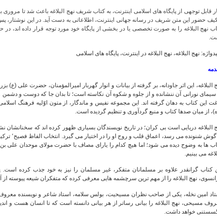
ر قابل توجهی از پایگاه های اسلامی اینترنت، به کتاب شریف نهج البلاغه باعث شد تا مروری بر 
یف حضور این متن شریف در رسانه جهانی اینترنت، اطلاعاتی به دست آید. در این نوشتار، پس
ب نهج البلاغه را به صورت تخصصی یا در بخشی از پایگاه خود مورد توجه قرار داده اند، در
ت.
دواژه: نهج البلاغه، نهج البلاغه در اینترنت، پایگاه های اسلامی
دمه
 البلاغه، این اثر جاودانه، بر گرفته از بیانات و انوار گهربار امیرالمؤمنان، حضرت علی (ع
 سیمای نورانی آن ننشانده و از جلوه و شکوه آن نکاسته است؛ تا بدان جا که دوست و دشم
اغت این کتاب به دهان گرفته اند. این مجموعه نفیس و ماندگار، از متون اوّلیه فرهنگ ا
)، از میان صدها کتاب و منبع گردآوری و تنظیم گردیده است.
ج البلاغه دریایی است بی کران؛ در تاریخ نویسندگان بسیاری ظهور کرده اند که سخنانشان 
اب ها به وضوح دیده می شود؛ اما هیچ کدام را یارای مصاف با حضرت مولای موحدان علی بن
لاغه می بینیم.
ن کتاب گرانقدر علاوه بر مسلمانان متفکر، غیر مسلمان را نیز به خود جذب کرده ا
نسوی، نهج البلاغه را از مهم ترین سرچشمه هایی معرفی کرده که متفکران شیعه پیوسته از آ
تاد امین نخله، یکی از صاحب نظران مسیحیت، بولس سلامه، استاد شاعر و نویسنده معروف
وف مسیحی، نهج البلاغه را بیانی رساتر از هر بیانی دانسته است که تا انسان هست و اندیش
گسستنی خواهد داشت.