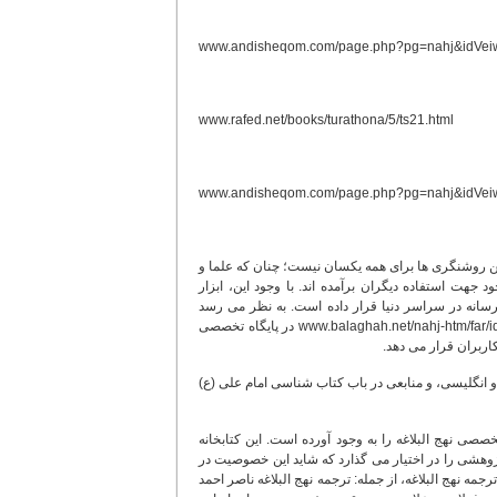
www.andisheqom.com/page.php?pg=nahj&idVei
www.rafed.net/books/turathona/5/ts21.html
www.andisheqom.com/page.php?pg=nahj&idVei
ین روشنگری ها برای همه یکسان نیست؛ چنان که علما و
 جهت استفاده دیگران برآمده اند. با وجود این، ابزار
ن رسانه در سراسر دنیا قرار داده است. به نظر می رسد
تعدادی از این پایگاه ها در این باب اهتمام فراوان داشته اند. از جمله، نشانی www.balaghah.net/nahj-htm/far/id/library/main.htm در پایگاه تخصصی
کاربران قرار می دهد.
جلد کتاب به سه زبان: فارسی، عربی و انگلیسی، و منابعی در باب کتاب شناسی امام علی (ع)
ه خود کتابخانه تخصصی نهج البلاغه را به وجود آورده است. این کتابخانه
وهشی را در اختیار می گذارد که شاید این خصوصیت در
جمه نهج البلاغه، از جمله: ترجمه نهج البلاغه ناصر احمد