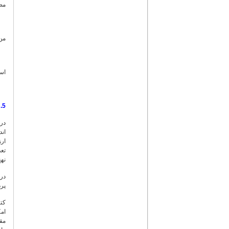
مصا
من 
اسن
5. کتابخانه ها
در 
اند
ارز
نهج
پر
ام
مقا