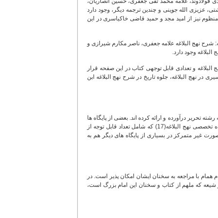
دی فولادوند، علامه محمد تقی جعفری، حسین انصاریان،
ی، عزیزی الله جوینی و چندین ترجمه دیگر، وجود دارد
نظوم نیز از امید مجد و حمید قاضی خاکیاسری در این
ه: شرح نهج البلاغه علامه جعفری، ناصر مکارم شیرازی و
البلاغه وجود دارد.
ست. متن کامل نهج البلاغه و تعدادی قابل توجهی کتاب در این صفحه قرار
ری در نهج البلاغه، جلوه تاریخ در شرح نهج البلاغه ابن
شته تحریر درآورده و ارائه کرده اند. بعضی از پایگاه ها
مقالات مختلف درباره این کتاب شریف را در خود جای داده اند. از جمله، در بخش مقالات پایگاه تخصصی نهج البلاغه(17) که شامل تعداد قابل توجه از
رت غیر متمرکز در بسیاری از پایگاه های دیگر هم به
ام همام با مراجعه به سخنان ایشان امکان پذیر است. در
ار شیعه که ملهم از کتاب و سخنان این امام بزرگ است،