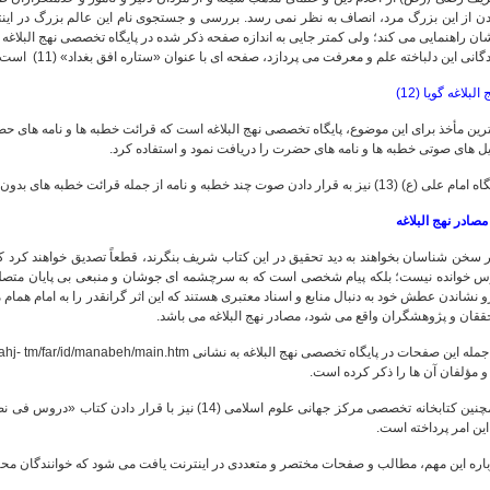
دن از این بزرگ مرد، انصاف به نظر نمی رسد. بررسی و جستجوی نام این عالم بزرگ در اینت
ان راهنمایی می کند؛ ولی کمتر جایی به اندازه صفحه ذکر شده در پایگاه تخصصی نهج البلاغه 
گانی این دلباخته علم و معرفت می پردازد، صفحه ای با عنوان «ستاره افق بغداد» (11) است.
 البلاغه گویا (12)
رین مأخذ برای این موضوع، پایگاه تخصصی نهج البلاغه است که قرائت خطبه ها و نامه های حض
ل های صوتی خطبه ها و نامه های حضرت را دریافت نمود و استفاده کرد.
(ع) (13) نیز به قرار دادن صوت چند خطبه و نامه از جمله قرائت خطبه های بدون خط و خطبه بدون نقطه نهج البلاغه اکتفا کرده است.
ر سخن شناسان بخواهند به دید تحقیق در این کتاب شریف بنگرند، قطعاً تصدیق خواهند کر
س خوانده نیست؛ بلکه پیام شخصی است که به سرچشمه ای جوشان و منبعی بی پایان متصل 
 نشاندن عطش خود به دنبال منابع و اسناد معتبری هستند که این اثر گرانقدر را به امام همام
قان و پژوهشگران واقع می شود، مصادر نهج البلاغه می باشد.
و مؤلفان آن ها را ذکر کرده است.
همچنین کتابخانه تخصصی مرکز جهانی علوم اسلامی (14) نیز ب
این امر پرداخته است.
باره این مهم، مطالب و صفحات مختصر و متعددی در اینترنت یافت می شود که خوانندگان مح