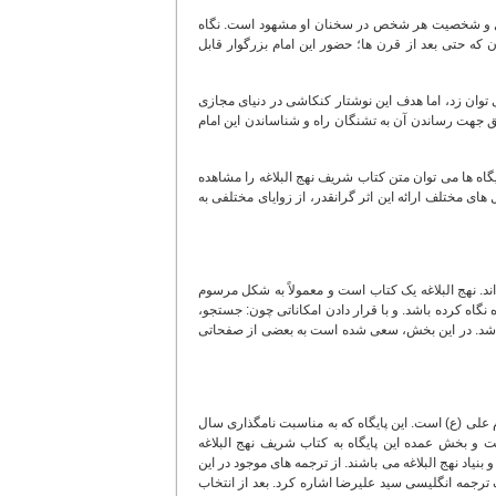
ضائل و شخصیت هر شخص در سخنان او مشهود است. نگاه
که حتی بعد از قرن ها؛ حضور این امام بزرگوار قابل
وان زد، اما هدف این نوشتار کنکاشی در دنیای مجازی
ق جهت رساندن آن به تشنگان راه و شناساندن این امام
پایگاه ها می توان متن کتاب شریف نهج البلاغه را مشاهده
های مختلف ارائه این اثر گرانقدر، از زوایای مختلفی به
 اند. نهج البلاغه یک کتاب است و معمولاً به شکل مرسوم
 نگاه کرده باشد. و با قرار دادن امکاناتی چون: جستجو،
باشد. در این بخش، سعی شده است به بعضی از صفحاتی
ام علی (ع) است. این پایگاه که به مناسبت نامگذاری سال
خت و بخش عمده این پایگاه به کتاب شریف نهج البلاغه
اد نهج البلاغه می باشند. از ترجمه های موجود در این
 ترجمه انگلیسی سید علیرضا اشاره کرد. بعد از انتخاب