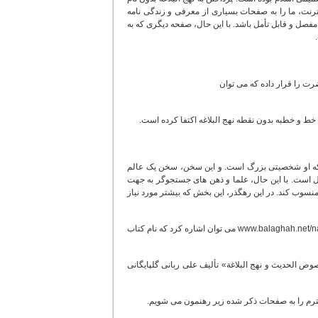
رنت، ما را به صفحات بسیاری از معرفی و زندگی نامه
مفصل و قابل تأمل باشد. با این حال، صفحه دیگری که به
رت را قرار داده که می توان
د که او شخصیتی بزرگ است. و این سخن، سخن یک عالم
است. با این حال، علما و ذهن های جستجوگر به جهت
 منسوب کند. در این رهگذر، این بخش که بیشتر مورد نیاز
از جمله این صفحات در پایگاه تخصصی نهج البلاغه به نشانی www.balaghah.net/nahj- tm/far/id/manabeh/main.htm می توان اشاره کرد که نام کتاب
ا قرار دادن کتاب «دروس فی نصوص الحدیث و نهج البلاغة» تألیف علی ربانی گلپایگانی
ترم را به صفحات ذکر شده زیر رهنمون می شویم.