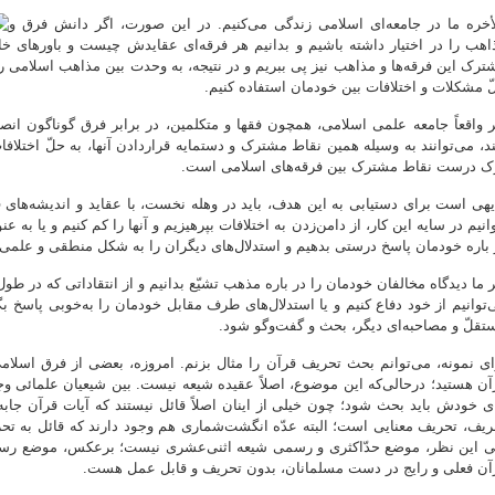
لأخره ما در جامعه‌ای اسلامی زندگی می‌کنیم. در این صورت، اگر دانش فرق و
اهب را در اختیار داشته باشیم و بدانیم هر فرقه‌ای عقایدش چیست و باورهای خا
ترک این فرقه‌ها و مذاهب نیز پی ببریم و در نتیجه، به وحدت بین مذاهب اسلامی را
ّ مشکلات و اختلافات بین خودمان استفاده کنیم.
ر واقعاً جامعه علمی اسلامی، همچون فقها و متکلمین، در برابر فرق گوناگون انصا
ند، می‌توانند به وسیله همین نقاط مشترک و دستمایه قراردادن آنها، به حلّ اختلاف
ک درست نقاط مشترک بین فرقه‌های اسلامی است.
یهی است برای دستیابی به این هدف، باید در وهله نخست، با عقاید و اندیشه‌های 
وانیم در سایه این کار، از دامن‌زدن به اختلافات بپرهیزیم و آنها را کم کنیم و یا ب
 باره خودمان پاسخ درستی بدهیم و استدلال‌های دیگران را به شکل منطقی و علمی، ا
ر ما دیدگاه مخالفان خودمان را در باره مذهب تشیّع بدانیم و از انتقاداتی که در طول ت
‌توانیم از خود دفاع کنیم و یا استدلال‌های طرف مقابل خودمان را به‌خوبی پاسخ بگ
تقلّ و مصاحبه‌ای دیگر، بحث و گفت‌وگو شود.
ای نمونه، می‌توانم بحث تحریف قرآن را مثال بزنم. امروزه، بعضی از فرق اسلامی
آن هستید؛ درحالی‌که این موضوع، اصلاً عقیده شیعه نیست. بین شیعیان علمائی وجو
ی خودش باید بحث شود؛ چون خیلی از اینان اصلاً قائل نیستند که آیات قرآن جابه
ریف، تحریف معنایی است؛ البته عدّه انگشت‌شماری هم وجود دارند که قائل به تح
ی این نظر، موضع حدّاکثری و رسمی شیعه اثنی‌عشری نیست؛ برعکس، موضع رسم
آن فعلی و رایج در دست مسلمانان، بدون تحریف و قابل عمل هست.