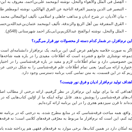
-
الفِصل فی الملل والأهواء والنحل، نوشته ابومحمد علی‌بن‌احمد، معروف به ابن‌حزم (6
-
التبصیر فی الدین وتمییز الفرقة الناجیة عن الفرق الهالکین، نوشته ابومظفر طاهرب
-
بیان الأدیان، در شرح ادیان و مذاهب جاهلی و اسلامی، تألیف ابوالمعالی محمد
-
الفَرق المفترقة بین أهل الزیغ والزندقة، تألیف ابومحمد عثمان‌بن‌عبدالله‌بن‌حسن عرا
-
الملل والنحل، نوشته ابوالفتح عبدالکریم‌بن‌ابی‌بکر احمد شهرستانی (548ق).
ین نرم‌افزار، در شمار کدام دسته از محصولات نور قرار می‌گیرد؟
گر به صورت خلاصه بخواهم عرض کنم، این برنامه، یک نرم‌افزار دانشنامه‌ای است ک
موعه نوشتاری جامع و فشرده است که اطّلاعات مفیدی را در باره همه شاخه‌های یک
ین خصوصیتی دارد و تمام اطّلاعات لازم و مفید در باره فرقه‌شناسی را در اختیار
ختواره ارائه می‌کنیم؛ یعنی تمام اطّلاعات علم فرقه‌شناسی را به شکل درختی عرض
ریم که در این قسمت، به متن تمامی کتب برنامه دسترسی وجود دارد.
هداف تولید نرم‌افزار ادیان و فرق نور چیست؟
هدافی که ما برای تولید این نرم‌افزار در نظر گرفتیم، ارائه درختی از مطالب 
اب‌های فرقه‌شناسی را پوشش بدهد. قابل توجّه اینکه ما از اوّلین کتاب‌هایی که
ه‌اند تا قرن سیزدهم هجری را در این برنامه ارائه کرده‌ایم.
 واقع، همه مباحث فرقه‌شناسی که در منابع مطرح شده، به درختی که در برنامه تعب
کید کنم، این است که نرم‌افزار ما مربوط به معرّفی فرقه‌های کلامی است؛ نه فرقه‌ه
بته امکان دارد در همین کتاب‌ها، برخی موارد به فرقه‌های فقهی هم پرداخته شده 