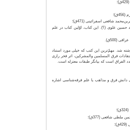
؛
ق)؛
‌محمد شافعی اسفرائینی (471ق)؛
 حسین علوی (؟). این کتاب، اوّلین کتاب در علم
ی (500ق).
شته شد. مهمّ‌ترین این کتب که خیلی مورد استناد
قادات فرق المسلمین والمشرکین، اثر فخر رازی
دد الفراق است که بیانگر طبقات معتزله است.
ی دانش فرق و مذاهب یا علم فرقه‌شناسی اشاره
؛
 ملطی شافعی (377ق)؛
)؛