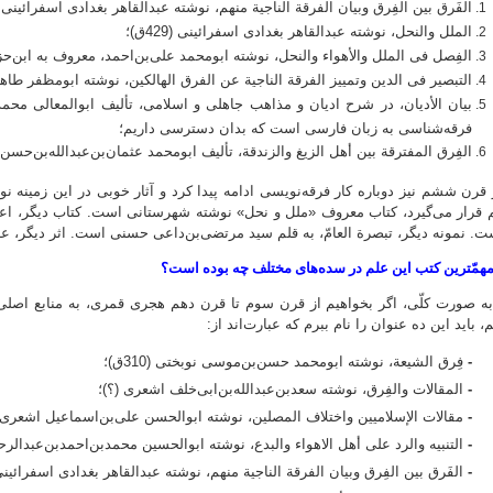
الفَرق بین الفِرق وبیان الفرقة الناجیة منهم، نوشته عبدالقاهر بغدادی اسفرائینی (429ق)
الملل والنحل، نوشته عبدالقاهر بغدادی اسفرائینی (429ق)؛
الفِصل فی الملل والأهواء والنحل، نوشته ابومحمد علی‌بن‌احمد، معروف به ابن‌حزم (456
التبصیر فی الدین وتمییز الفرقة الناجیة عن الفرق الهالکین، نوشته ابومظفر طاهربن
بیان الأدیان، در شرح ادیان و مذاهب جاهلی و اسلامی، تألیف ابوالمعالی محمد
فرقه‌شناسی به زبان فارسی است که بدان دسترسی داریم؛
الفِرق المفترقة بین أهل الزیغ والزندقة، تألیف ابومحمد عثمان‌بن‌عبدالله‌بن‌حسن عراق
 قرن ششم نیز دوباره کار فرقه‌نویسی ادامه پیدا کرد و آثار خوبی در این زمینه نو
 قرار می‌گیرد، کتاب معروف «ملل و نحل» نوشته شهرستانی است. کتاب دیگر، اعت
ت. نمونه دیگر، تبصرة العامّ، به قلم سید مرتضی‌بن‌داعی حسنی است. اثر دیگر، ع
همّترین کتب این علم در سده‌های مختلف چه بوده است؟
ه صورت کلّی، اگر بخواهیم از قرن سوم تا قرن دهم هجری قمری، به منابع اصل
، باید این ده عنوان را نام ببرم که عبارت‌اند از:
-
فِرق الشیعة، نوشته ابومحمد حسن‌بن‌موسی نوبختی (310ق)؛
-
المقالات والفِرق، نوشته سعدبن‌عبدالله‌بن‌ابی‌خلف اشعری (؟)؛
-
مقالات الإسلامیین واختلاف المصلین، نوشته ابوالحسن علی‌بن‌اسماعیل اشعری (324ق)
-
التنبیه والرد علی أهل الاهواء والبدع، نوشته ابوالحسین محمدبن‌احمدبن‌عبدالرحمن
-
الفَرق بین الفِرق وبیان الفرقة الناجیة منهم، نوشته عبدالقاهر بغدادی اسفرائینی (429ق