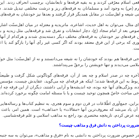
قعی اسلام معرّفی کردند و به بقیه فرقه‌ها و تابعانشان، برچسب انحراف زدند. ای
رم (ص) به وجود آمد و مسلمانان به فرقه‌های ریز و درشت مختلفی تبدیل شدند. در
نی شیعه و اهل‌سنّت در مقابل همدیگر قرار گرفتند و بعدها نیز خودشان به فرقه‌ها
ای مثال، می‌توان به اهل حدیث، اشاعره، ماتریدیه و معتزله در میان اهل‌سنّت اشاره 
وص بعد از امام سجاد (ع)، دچار انشعابات و تفرق شد و فرقه‌هایی مثل زیدیه و بعده
ن فرقه‌های نیز خودشان به فرقه‌های مختلف دیگر دسته‌بندی شدند و هرکدام از آنها
ری که برخی از این فرق معتقد بودند که اگر کسی غیر رأی آنها را بازگو کند یا اعت
ت.
خی فرقه‌ها هم بودند که خودشان را نه شیعه می‌دانستند و نه از اهل‌سنّت؛ مثل خوا
لامی می‌دیدند و تنها خویشتن را برحقّ می‌پنداشتند.
لأخره چه در صدر اسلام و چه بعد از آن، فرقه‌های گوناگونی شکل گرفت و طبیعتاً
بوط به این فرقه‌ها شدند؛ اینکه هر فرقه‌ای چه می‌گوید، عقایدش چیست، مؤسس 
ه، ویژگی‌های آنها چه بوده، چه اندیشه‌ها و آرایی داشتند، دیگران از این فرقه چه ایرا
خی مباحث خاصّ همچون توحید چیست و یا با مسئله امامت چگونه برخورد کرده‌اند.
ابراین، جمع‌آوری اطّلاعات در قرن دوم و سوم هجری، به تنظیم کتاب‌ها و رساله‌هایی در
 آن یاد می‌شد که معروف‌ترین آنها «مقالات» یا «مذاهب» است. همین امر، باعث 
چه عرض کردم، تاریخچه مختصری بود راجع به مذاهب اسلامی و علم فرقه‌شناسی.
رورت پرداختن به دانش فرق و مذاهب چیست؟
ر خصوص ضرورت پرداختن به دانشی به نام «فرق و مذاهب»، می‌توان به سه جنبه ا