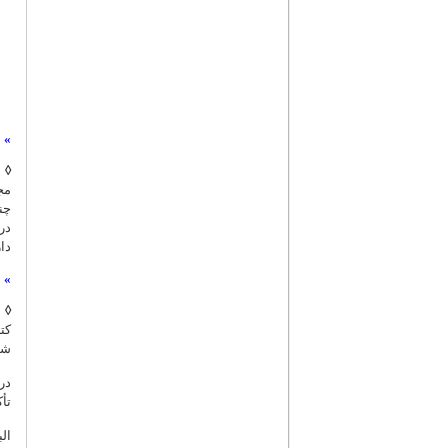
»
ا
◊
ا
مج
چن
در
دا
»
ا
◊
ا
کت
شد
در
تأ
ال