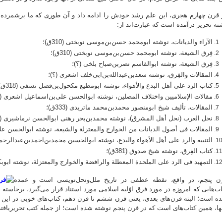
 قرن چهارم هجری، این علم رشد خودش را ادامه داد و آن طوری که ما برشمرده‌ایم
ته تحریر درآمده است که عبارت‌اند از:
الآراء والدیانات، نوشته ابومحمد حسن‌بن‌موسی نوبختی (310ق)؛
فِرق الشیعة، نوشته ابومحمد حسن‌بن‌موسی نوبختی (310ق)؛
فِرق الشیعة، نوشته ابوالقاسم نصربن‌صباح بلخی (؟)؛
المقالات والفِرق، نوشته سعدبن‌عبدالله‌بن‌ابی‌خلف اشعری (؟)؛
کتاب الرد علی أهل البدع والأهواء، نوشته ابومطیع مکحول‌بن‌فضل نسفی (318ق)؛
مقالات الإسلامیین واختلاف المصلین، نوشته ابوالحسن علی‌بن‌اسماعیل اشعری (324ق)؛
المقالات، تألیف شیخ ابومنصور محمدبن‌محمد ماتریدی (333ق)؛
نحل العرب (نحل أهل المشرق)، نوشته محمدبن‌بحر رهنی ابوالحسن نرماشیری (340ق)؛
المقالات فی أصول الدیانات من الخوارج والمعتزلة والشیعة، نوشته ابوالحسن علی‌ب
التنبیه والرد علی أهل الأهواء والبدع، نوشته ابوالحسین محمدبن‌احمدبن‌عبدالرحمن 
کتاب الفِرق، نوشته شیخ صدوق (381ق)؛
التمهید فی الرد علی الملحدة المعطلة والرافضة والخوارج والمعتزلة، نوشته ابوبکر باقل
ن پنجم، در واقع، نقطه عطفی در تاریخ ملل‌ونحل‌نویسی است و عمده
اب‌هایی که امروزه در مورد فرق اوّلیه اسلامی مورد استناد قرار می‌گیرد، برخاسته
ه است؛ البته قرن‌های بعدی، یعنی قرن ششم تا قرن دهم، کتاب‌های خوبی در این زم
نها، همین کتاب‌های است که در قرن پنجم نوشته شده است؛ از جمله کتب تحریریافته 