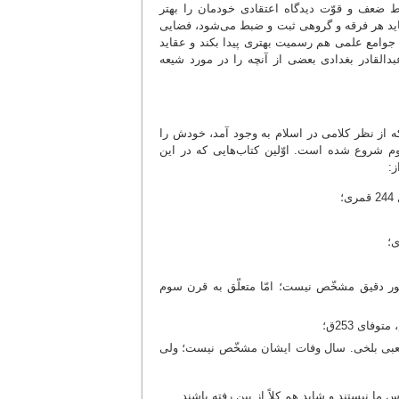
ط ضعف و قوّت دیدگاه اعتقادی خودمان را بهتر
اید هر فرقه و گروهی ثبت و ضبط می‌شود، فضایی
جوامع علمی هم رسمیت بهتری پیدا بکند و عقاید
القادر بغدادی بعضی از آنچه را در مورد شیعه
 که از نظر کلامی در اسلام به وجود آمد، خودش را
وم شروع شده است. اوّلین کتاب‌هایی که در این
:
؛
ور دقیق مشخّص نیست؛ امّا متعلّق به قرن سوم
فای 253ق؛
ود کعبی بلخی. سال وفات ایشان مشخّص نیست؛ ولی
ما نیستند و شاید هم کلاً از بین رفته باشند.