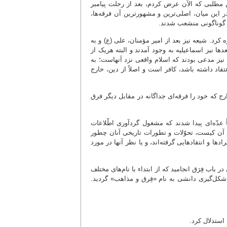
ن مطلبی که الآن عرض کردم، بعد از رحلت پیامبر
 این میان، اصلی‌ترین و مشهورترین آن فرقه‌ها،
ی گوناگونی منشعب شدند.
کرد. شیعه نیز بعد از امیر مؤمنان، علی (ع) و به
ا نیز اسماعیلیه به وجود آمدند و البته هریک از
 نیز مدعی بودند که اسلام واقعی نزد آنهاست؛ به
قاد داشته باشد، کافر است و اصلاً از دین، خارج
رج که خود را فرقه‌ای جداگانه در مقابل دیگر فرق
 عدّه‌ای پیدا شدند که مشغول گردآوری اطّلاعات
آن کیست، تحوّلات و تطورات تاریخی آنان چطور
دها و انتقادهایی گرفته‌اند، و یا نظر آنها در مورد
 باب فِرَق انجامید که از ابتداء با نام‌های مختلف
شکل‌گیری دانشی به نام «فِرق و مذاهب» گردید.
ستدلال کرد.