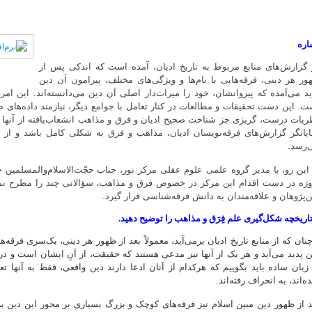
اره
 گزارش‌های منابع مربوط به تاریخ ادیان، آمده است که اندکی پس از
ور هر دینی، فرقه‌هایی با نام‌ها و ویژگی‌های مختلف، پیرامون آن دین
ید می‌آمده که پیروانشان، خود را میراث‌دار اصلی آن دین می‌دانسته‌اند. این امر،
ت. این دست تحقیقات و مطالعات در کنار تعامل با جوامع دیگر، نیازمند داده‌های ص
ریات درست، گریزی جز شناخت صحیح ادیان و فرق و مذاهب انشعاب‌یافته از آنها ندار
ایانگر گزارش‌های فرقه‌نویسان ادیان، مذاهب و فرق به شکلی کامل باشد و از 
‌رسد.
 این رو، با مدیر گروه علمی علوم عقلی مرکز نور، جناب حجّت‌الاسلام‌والمسلمین
وژه در دست اقدام این مرکز در خصوص فرق و مذاهب، سؤالاتی چند را مطرح نمود
ن‌پژوهان و علاقه‌مندان به دانش فرقه‌شناسی قرار گیرد.
تاریخچه شکل‌گیری علم فِرَق و مذاهب را توضیح دهید.
نان که از منابع تاریخ ادیان برمی‌آید، معمولاً بعد از ظهور هر دینی، یک‌سری فرقه‌ه
ن پدید می‌آید و هر یک از آنها نیز مدعی هستند که حقیقت، از آنِ ایشان است و در 
 زبان ساده باید بگوییم که هرکدام از آنان ادعا دارند دین واقعی، فقط به آنها ت
‌اند، به انحراف رفته‌اند.
د از ظهور دین مبین اسلام نیز فرقه‌های کوچک و بزرگ بسیاری بر محور این دین بز