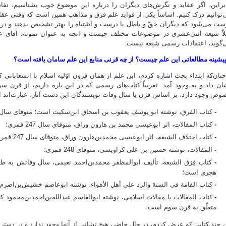
ابراین، اگر عقاید و نگرش‌های دیگران را درباره این موضوع خوب بشناسیم، نقا
‌توانیم درک کنیم. اساساً یکی از فواید علم فرق و مذاهب همین است که وقتی عق
ست می‌شود که دیگران حقّ و باطل یا درست و اشتباه را بهتر تشخیص بدهند و در 
لاً شیعه اثنی‌عشری در موضوعات مختلف چیست و آنچه به عنوان نمونه، آقای عبد
‌گوید، اعتقادات رسمی شیعه نیست.
یشینه مطالعاتی این علم چیست؟ از چه قرنی منابع این علم سامان یافته است؟
نان‌که ابتداء بحث اشاره کردم، این علم از همان قرون اوّلیه اسلام با انشعاباتی
ان داد و به وجود آمد. تقریباً کتاب‌های رسمی که در این باره داریم، از قرن س
وص وجود دارد، بر اساس قرن یا سال وفات نویسندگان این دست آثار، عبارت‌اند از
-
کتاب الفرق، نوشته ابو یوسف یعقوب بن اسحاق ابن‌سکیت است؛ متوفای سال 244 قمری
-
کتاب المقالات، اثر ابوعیسی محمد بن هارون وراق، متوفای سال 247 قمری؛
-
کتاب اختلاف الشیعه، اثر ابوعیسی محمدبن‌هارون وراق، متوفای سال 247 قمری؛
-
المقالات، نوشته حسین بن علی کراویسی، متوفای 248 قمری؛
-
کتاب فِرَق الشیعة، تألیف ابوالمظفر محمدبن‌احمد نعیمی، سال وفاتش به ط
هجری است؛
-
کتاب القامة فی السنة والرد علی أهل الأهواء، نوشته ابوعاصم خشیش‌بن‌اصرم، متو
-
کتاب المقالات یا مقالات اسلامی، نوشته ابوالقاسم عبدالله‌بن‌احمدبن‌محم
متعلّق به قرن سوم است.
ن چند کتابی که عرض کردم، در حال حاضر، هیچ نشانی از آنها وجود ندارد و در دسترس 