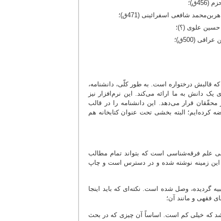
45ق)؛
ن‌محمد شافعی اسفرائینی (471ق)؛
 حسین علوی (؟)؛
قی (500ق)؛
ه قالبش درختواره است. به طور کلّی، دانشنامه،
 دانش به ما ارائه می‌کند. این نرم‌افزار نیز
 محقّقان قرار می‌دهد. این دانشنامه را در قالب
ه کرده‌ایم؛ البته بخشی تحت عنوان کتابخانه هم
اصلی علم فرقه‌شناسی است که بتواند تمام مطالب
 در این زمینه نوشته شده و در دسترس است و چاپ
یه گردیده، وصل شده است. نکته‌ای که باید اینجا
ای فقهی و مانند آن؛
باشد که خیلی کم است. اساساً آن چیزی که در بحث