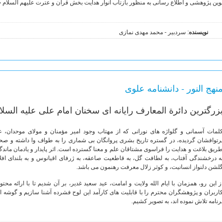
وین پژوهشی و اطلاع رسانی به منظور بازتاب انوار هدایت بخش قرآن و عترت علیهم السلام حر
نویسنده
: سردبیر - محمد مهدی نمازی
نهج النور - دانشنامه علوی
زرگترین دائرة المعارف رایانه ای سخنان امام علی علیه السلا
لمات آسمانی و گلواژه های نورانی که از مهتاب وجود امیر مؤمنان و مولای موحدان، عل
رتوافشان گردیده، در گستره تاریخ بشری پروانگان بی شماری را به طواف وا داشته و ص
ریق بلاغت و هدایت را فراسوی مشتاقان علم و معنا گسترده است. اثر پایدار و یادمان ماندگا
ه درخشندگی آفتاب، به لطافت گل، به قاطعیت صاعقه، به ژرفای اقیانوس و به بلندای افل
لشن دلنواز انسانیت، و کوثر زلال معرفت رهنمون می باشد.
ز این رو، همزمان با ایام الله ولایت و امامت، عید سعید غدیر، بر آن شدیم تا با ارائه محتو
اربران و پژوهشگران محترم را با قابلیت های کارآمد این لوح فشرده آشنا سازیم و گوشه ای 
رنامه تلاش نموده اند، به تصویر کشیم.