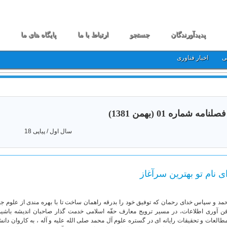
پدیدآورندگان
جستجو
ارتباط با ما
پایگاه های ما
ی
اخبار فناوری
فصلنامه شماره 01 (بهمن 1381)
سال اول / پیاپی 18
ی نام تو بهترین سرآغاز
مد و سپاس خدای رحمان که توفیق خود را بدرقه راهمان ساخت تا با بهره مندی از علوم ج
ن آوری اطلاعات، در مسیر ترویج معارف حقّه اسلامی خدمت گذار صاحبان اندیشه باشیم و
طالعات و تحقیقات رایانه ای در گستره علوم آل محمد صلی الله علیه و آله ، به کاروان دانش