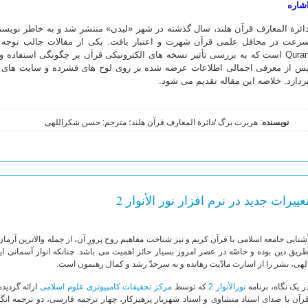
شاره
ائرة المعارف قرآن هلند، سال گذشته در شهر «لیدن» منتشر شد و به خاطر نویسند
Quran است که به بررسی تأثیر نسخه های الکترونیکی قرآن بر چگونگی استفاده
س از معرفی اجمالی اطلاعات عرضه شده بر روی لوح های فشرده و سایت های اینت
ردازد. خلاصه این مقاله تقدیم می شود.
نویسنده
: هربرت برگ /دائرة المعارف قرآن هلند؛ مترجم: حسن شکراللهی
غییرات جدید در نرم افزار نور الأنوار 2
شنایی جامعه اسلامی با قرآن کریم و نیز شناخت مفاهیم روح پرورِ آن، از جمله والاترین آرمان
ریق دین بوده و خاصّه در عصر امروز بسیار حائز اهمیت می باشد. چنانکه انوار آسمانی ای
لهی، بشر را از اسارت مادّیت رهانده و به سرحدّ رشد و کمال رهنمون است.
ر یک نگاه، برنامه
نورالأنوار 2
که توسط
مرکز تحقیقات کامپیوتری علوم اسلامی
ارائه گردید
رآن با صدای استاد منشاوی و استاد شهریار پرهیزکار، چهار ترجمه فارسی، دو ترجمه ان