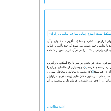
 ابزار تولید کتاب، و «ما یَسطُرُون» به عنوان تجلّی
 با تعلیم با قلم تصویر می شود که خود تأکید بر کتاب
است، و «علم» به مثابه منشأ شکل گیری کتاب و منتهای فراگیری از کتاب، در چهارمین مرتبه از فراوانی (750 بار) در قرآن کریم، پس از کلمات
موجود است. در بخش پر ثمر تاریخ اسلام، بزرگترین
ن زمان صعود کردند(
2
)، و بسیاری از عالمان دوران را
 در هم تنید(
3
) که بیشتر به مجامع و محافل علمی و
ت خداوند در چنین مکان هایی زیبنده تر و سزاوارتر
زمان آن را فخر می شمرد و فرمانروایان پیوسته بر آن
ادامه مطلب ...