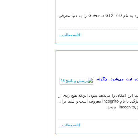
در نمایشگاه کامپیوتکس امسال، شرکت ایسوس نسل جدید کارت‌های‌ گرافیکی خود به نام GeForce GTX 780 را به دنیا معرفی
ادامه مطلب ...
ه ثبت می‌شود. چگونه
 نام Private Browsing‌ وجود دارد که به شما این امکان را می‌دهد بدون این‌که هیچ ردی از
خویش به جا بگذارید، از مرورگر خود استفاده کنید. برای مرورگر گوگل کروم، این ویژگی با نام Incognito معروف است و شما برای
ادامه مطلب ...