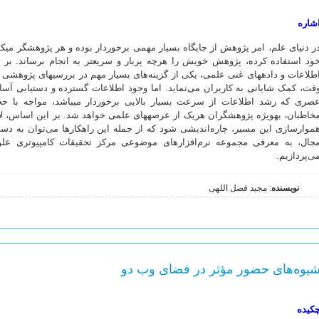
شاره
ر دنیای علم، امر پژوهش از جایگاه بسیار مهمی برخوردار بوده و هر پژوهشگر می­کو
ود استفاده کرده، پژوهش خویش را هرچه پربار و سریع­تر به انجام برساند. بر
طلاعات و داده­های غنی علمی، یکی از گزینه‌­های بسیار مهم در بررسی­های پژوهش
قت، کمک شایانی به کاربران می‌نماید. اما وجود اطلاعات گسترده و دستیابی آسان به
صری که رشد اطلاعات از سرعت بسیار بالایی برخوردار می­باشد، مواجه با حج
خاطبان، به­ویژه پژوهشگران هریک از عرصه­های علمی خواهد شد. بر این اساس، لا
موارسازی این مسیر، چاره‌اندیشی شود که از جمله این راهکارها می‌توان به دسته
جال، به معرفی مجموعه نرم‌افزارهای موضوعی مرکز تحقیقات کامپیوتری عل
ی‌پردازیم.
نویسنده
: مجید فضل اللهی
یوه‌های حضور مؤثر در فضای وب دو
کیده