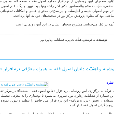
اوّلین سخنران آیین رونم
سلامی، حجّت‌الاسلام والمسلمین دکتر اکبر راشدی‌نیا بود. تبیین جایگاه علم اصول
ثار مهم اصولی شیعه و اهل‌سنّت و نیز معرّفی محتوای علمی و امکانات تحقیقاتی
باحثی بود که معاون پژوهش مرکز نور در صحبت‌های خود به آنها پرداخت.
نچه در ذیل می‌خوانید، مشروح سخنان ایشان در این آیین رونمایی است.
نویسنده
: به کوشش: هیأت تحریریه فصلنامه ره‌آورد نور
یشینه و اهمّیّت دانش اصول فقه به همراه معرّفی نرم‌افزار «
شاره
با توجّه به برگزاری آیین رو
ین شماره از فصلنامه ره‌آورد نور، ضروری می‌نمود تا نوشتاری را به معرّفی تفصیلی
ستفاده از بخش «درباره برنامه» این نرم‌افزار، متن حاضر را تنظیم و تدوین نموده
ژوهشگران اصول فقه قرار گیرد.
قاله پیش رو، مشتمل است بر پیشینه و اهمّیّت دانش اصول فقه و معرّفی محت