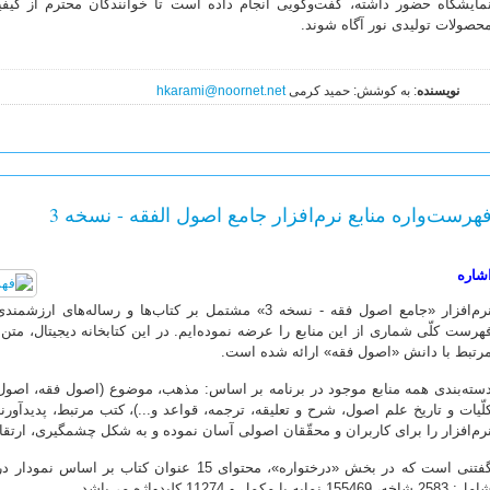
مایشگاه حضور داشته، گفت‌وگویی انجام داده است تا خوانندگان محترم از کیفی
حصولات تولیدی نور آگاه شوند.
نویسنده
: به کوشش: حمید کرمی
hkarami@noornet.net
هرست‌واره منابع نرم‌افزار جامع اصول الفقه - نسخه 3
شاره
نرم‌افزار «جامع اصول فقه - نسخه 3» مشتمل بر کتاب‌ها و 
رتبط با دانش «اصول فقه» ارائه شده است.
سته‌بندی همه منابع موجود در برنامه بر اساس: مذهب، موضوع (اصول فقه، اصول 
لّیات و تاریخ علم اصول، شرح و تعلیقه، ترجمه، قواعد و...)، کتب مرتبط، پدیدآور
رم‌افزار را برای کاربران و محقّقان اصولی آسان نموده و به شکل چشمگیری، ارتق
گفتنی است که در بخش «درختواره»، محتوای 15 عنوا
: 2583 شاخه، 155469 نمایه یا مکمل و 11274 کلیدواژه می‌باشد.