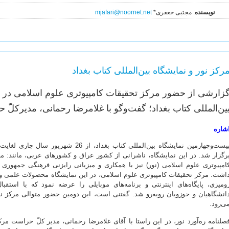
نویسنده
: مجتبی جعفری*
mjafari@noornet.net
رکز نور و نمایشگاه بین‌المللی کتاب بغداد
زارشی از حضور مرکز تحقیقات کامپیوتری علوم اسلامی در ب
ین‌المللی کتاب بغداد؛ گفت‌وگو با غلامرضا رحمانی، مدیرکلّ
شاره
رگزار شد. در این نمایشگاه، ناشرانی از کشور عراق و کشورهای عربی، مانند: م
امپیوتری علوم اسلامی (نور) نیز با همکاری و میزبانی رایزنی فرهنگی جمهوری 
اشت. مرکز تحقیقات کامپیوتری علوم اسلامی، در این نمایشگاه محصولات علمی و پ
ومیزی، پایگاه‌های اینترنتی و برنامه‌های موبایلی را عرضه نمود که با است
انشگاهیان و حوزویان روبه‌رو شد. گفتنی است، این دومین حضور متوالی مرکز نور
ی‌رود.
صلنامه ره‌آورد نور، در این راستا با آقای غلامرضا رحمانی، مدیر کلّ حراست مر