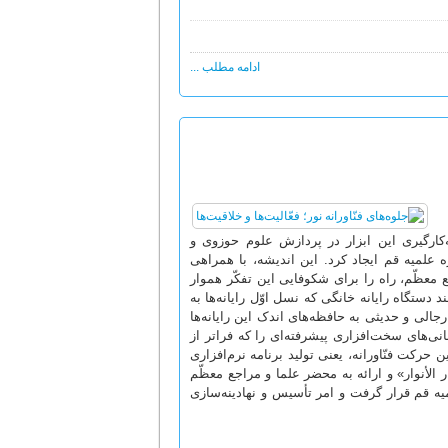
ادامه مطلب ...
در دهه 1360 هجری شمسی، بارقه به‌کارگیری این ابزار در پردازش علوم حوزوی و
علمیه قم ایجاد کرد. این اندیشه، با همراهی
معظّم، راه را برای شکوفایی این تفکّر هموار
ستگاه رایانه خانگی که نسل اوّل رایانه‌ها به
الی و حدیثی به حافظه‌های اندک این رایانه‌ها
بانی‌های سخت‌افزاری پیشرفته‌ای را که فراتر از
 حرکت فنّاورانه، یعنی تولید برنامه نرم‌افزاری
الأنوار» و ارائه به محضر علما و مراجع معظّم
میه قم قرار گرفت و امر تأسیس و نهادینه‌سازی