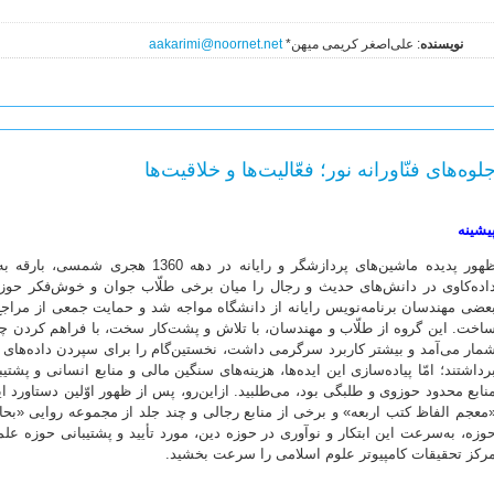
نویسنده
: علی‌اصغر کریمی میهن*
aakarimi@noornet.net
لوه‌های فنّاورانه نور؛ فعّالیت‌ها و خلاقیت‌ها
یشینه
ظهور پدیده ماشین‌های پردازشگر و رایانه 
اده‌کاوی در دانش‌های حدیث و رجال را میان برخی طلّاب جوان و خوش‌فکر حوزه 
عضی مهندسان برنامه‌نویس رایانه از دانشگاه مواجه شد و حمایت جمعی از مراجع 
اخت. این گروه از طلّاب و مهندسان، با تلاش و پشت‌کار سخت، با فراهم کردن چند د
مار می‌آمد و بیشتر کاربرد سرگرمی داشت، نخستین‌گام را برای سپردن داده‌های رج
رداشتند؛ امّا پیاده‌سازی این ایده‌ها، هزینه‌های سنگین مالی و منابع انسانی و پشتی
نابع محدود حوزوی و طلبگی بود، می‌طلبید. ازاین‌رو، پس از ظهور اوّلین دستاورد این
معجم الفاظ کتب اربعه» و برخی از منابع رجالی و چند جلد از مجموعه روایی «بحار 
وزه، به‌سرعت این ابتکار و نوآوری در حوزه دین، مورد تأیید و پشتیبانی حوزه عل
رکز تحقیقات کامپیوتر علوم اسلامی را سرعت بخشید.