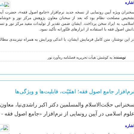
شاره
خنران ویژه آیین رونمایی از نسخه جدید نرم‌افزار «جامع اصول فقه»، حضرت آیت
شخیص مصلحت نظام بود که بعد از سخنان معاون پژوهش مرکز نور و خوشامدگ
سلامی، به ایراد سخن پرداخت. ایشان ضمن تقدیر از تولیدات مفید مرکز نور و تسه
انش اصول فقه با استفاده از ابزارهای فنّاورانه تأکید نمود.
ر این نوشتار، متن کامل فرمایش ایشان، با اندکی ویرایش به همراه تیتربندی مطال
نویسنده
: به کوشش: هیأت تحریریه فصلنامه ره‌آورد نور
رم‌افزار جامع اصول فقه؛ اهمّیّت، قابلیت‌ها و ویژگی‌ها
خنرانی حجّت‌الاسلام والمسلمین دکتر اکبر راشدی‌نیا، معاو
لوم اسلامی در آیین رونمایی از نرم‌افزار «جامع اصول فقه - ن
شاره