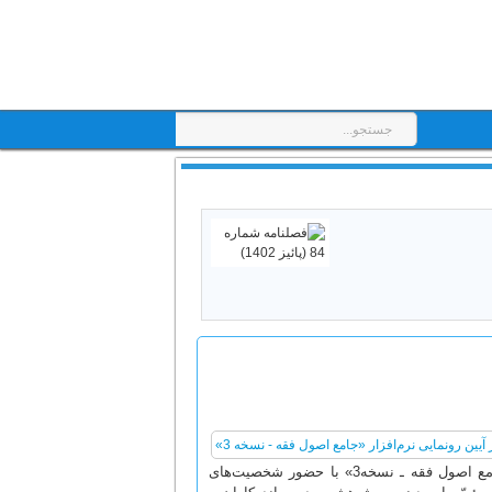
در آبان‌ماه سال 1402 شمسی، آیین رونمایی از نرم‌افزار «کتابخانه و درختواره جامع اصول فقه ـ نسخه3» با حضور شخصیت‌های