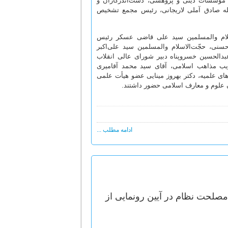
و مؤسّسات دینی و پژوهشی، دست‌اندرکاران و
‌الله صادق آملی لاریجانی، رئیس مجمع تشخیص
اسلام والمسلمین سید علی قاضی عسکر رئیس
ی، حجّت‌الاسلام والمسلمین سید علی‌اکبر
عبدالحسین خسروپناه دبیر شورای عالی انقلاب
ریب مذاهب اسلامی، آقای سید محمد آقامیری
های علمیه، دکتر بهروز مینایی عضو هیأت علمی
 علوم و معارف اسلامی حضور داشتند.
ادامه مطلب ...
صلحت نظام در آیین رونمایی از