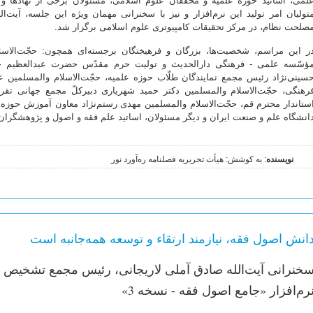
لمی، اساتید حوزه علمیه و محقّقان علوم اسلامی، مسئولان برخی از نهادها 
تولیان امر تولید این نرم‌افزار و نیز با سخنرانی مهمان ویژه این جلسه، آیت
صلحت نظام، در مرکز تحقیقات کامپیوتری علوم اسلامی برگزار شد.
ر این مراسم، شخصیت‌ها، بزرگان و فرهیختگان برجسته‌ای همچون: حجّت‌ال
ؤسّسه علمی - فرهنگی دارالحدیث و تولیت حرم مقدّس حضرت عبدالعظیم حسن
سینی‌نژاد رئیس مجمع نمایندگان طلّاب حوزه علمیه، حجّت‌الاسلام والمسلمین 
رهنگی، حجّت‌الاسلام والمسلمین دکتر حمید شهریاری دبیرکلّ مجمع جهانی تق
ستاندار محترم قم، حجّت‌الاسلام والمسلمین مهدی رستم‌نژاد معاون آموزش حوزه‌
انشگاه علم و صنعت ایران و دیگر مسئولان، اساتید علم فقه و اصول و پژوهشگران
نویسنده
: به کوشش: هیأت تحریریه فصلنامه ره‌آورد نور
انش اصول فقه، نیازمند ارتقاء و توسعه همه‌جانبه است
خنرانی آیت‌الله صادق آملی لاریجانی، رئیس مجمع تشخیص م
رم‌افزار «جامع اصول فقه - نسخه 3»