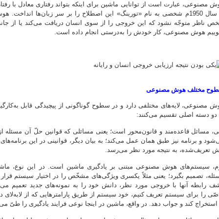
ش مصنوعی، عبارت است از توانایی ماشین برای اینکه بتواند رفتاری معادل با رفت
از سال 1950م شخصی به نام «تورینگ» این اصطلاح را بر سر زبان‌ها انداخ
ص ناظر متوجّه نشود که این خروجی را از سوی انسان دریافت می‌کند یا از جانب
وییم هوش مصنوعی، کار خودش را به‌درستی انجام داده است.
وح مختلف هوش مصنوعی
ش مصنوعی، لایه‌های مختلفی دارد و در سطوح گوناگونی از پیچیدگی قابل به‌کار
 دو دسته اصلی تقسیم می‌کنند:
ی، مسائل قاعده‌مند و قانون‌محور است؛ یعنی مسائلی که قوانین حلّ آن مسئله 
‌شود و برنامه نیز طبق همان عمل می‌کند؛ به بیان دیگر، قوانینی در این برنامه‌ها
ش تعریف‌شده، به نتیجه مورد نظر می‌رسد.
م، سیستم‌های هوش مصنوعی مبتنی بر یادگیری ماشین است. در این نوع، ماشین
ئله، تصمیم بگیرد؛ یعنی مثلاً یکسری ویژگی‌های مشخّص را در اختیار سیستم قرار 
ف رابطه آنها با خروجی مورد نظر، دانش خود را به نمونه‌های جدید تعمیم می‌دهد؛
صّی را برای سیستم تعریف کنیم، خود سیستم از طریق پارامترهایی که از لابه‌لای دی
 استخراج ‌کند و جواب دهد. در واقع، ماشین در اینجا نوعی فرایند یادگیری را طیّ می