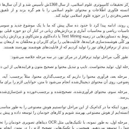
مرکز تحقیقات کامپیوتری علوم اسلامی، از سال 1368
انسته فنّاوری اطّلاعات و محتوای علوم اسلامی را با هم گره بزند و از تلفیق
حصربه‌فردی را در حوزه علوم اسلامی تولید کند.
ن روند، ادامه پیدا کرد تا حدود ده سال پیش که ما با یک موضوع جدید و سومی ر
اسبات ریاضی و محاسبات آماری و پردازش‌های زبانی در کنار آن دو حوزه قبلی بود
ر کلّی هوشمندسازی فرایندها، قابلیت‌هایی را برای کاربران و محقّقان به ارمغان ب
یدی از نرم‌افزارهای نور را تولید کردیم که از قابلیت‌های هوشمند بهره‌مند هستند.
 طور کلّی، مراحل تولید نرم‌افزار در مرکز نور، در سه مرحله خلاصه می‌شود:
حله اول، تولید محتواست. تایپ و تبدیل محتوا و تصحیح متون و فرایندهایی از این 
 مرحله بعد، فرآوری محتوا را داریم که برچسب‌گذاری محتوا، مثلاً برچسب: آیه،
ضوعی، روی آن محتوای دیجیتال‌شده انجام می‌شود تا متن، خوانایی لازم را برای ماش
 مرحله سوم، محتوای فرآوری‌شده، تصحیح‌شده و برچسب‌خورده و غنی‌ّسازی‌شده، د
‌رسد.
 مورد اینکه ما در کدام‌یک از این مراحل توانستیم هوش مصنوعی را به طور مناسب به
انسته‌ایم از هوش مصنوعی بهرمند شویم و کارهای خودمان را توسعه داده و پیش بب
در مرحله اول، به طور نمونه، با تکنیک‌هایی مثل OCR
توا را توسعه می‌دهیم. همچنین، با تکنیک‌هایی تصحیح لازم را در متون انجام 