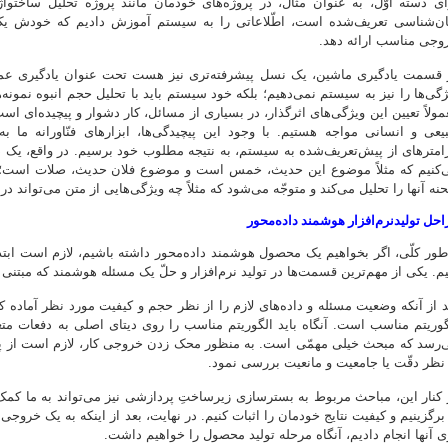
ای دسته اوّل، به عنوان مثال، در پروژه‌های خودمان مانند پروژه تحلیل ساخت
ان‌شناسی تعریف‌شده است، اطّلاعاتی را به سیستم آموزش دادیم که خودش یک ک
وجی مناسب ارائه دهد.
ژگی‌ها را نیز به سیستم نمی‌دهیم؛ بلکه خود سیستم باید با تحلیل حجم انبوه نمونه‌
مولاً تعیین این ویژگی‌های اثرگذار، در بسیاری از مسائل، کار دشوار و پیچیده‌ای 
یعی و انسانی مواجه هستیم. با وجود این پیچیدگی‌ها، ابزارهای فنّاورانه ما ب
رامترهای از پیش‌تعریف‌شده به سیستم، به نتیجه مطلوب خود برسیم. در واقع، یک د
‌کنیم که مثلاً موضوع این حدیث، خمس است و موضوع فلان حدیث، صلات است؛ یع
نه آنها را تحلیل می‌کند و متوجّه می‌شود که مثلاً چه ویژگی‌هایی از متن می‌تواند 
احل تولیدنرم‌افزار هوشمند داده‌محور
‌طور کلّی، اگر بخواهیم یک محصول هوشمند داده‌محور داشته باشیم، لازم است ابتد
یم. یکی از مهم‌ترین قسمت‌ها در تولید نرم‌افزار و حلّ یک مسئله هوشمند که مبت
د از آنکه وضعیت مسئله و داده‌های لازم را از نظر حجم و کیفیت مورد نظر آماده 
گوریتم مناسب است. آنگاه باید الگوریتم مناسب را روی دیتای اصلی به دفعات متعدّ
‌رسد که مبحث خیلی مهمّی است. به منظور محک زدن خروجی کار، لازم است از پیش
 نظر دقّت یا جامعیت و مانعیت بررسی نمود.
 کنار این، مباحث مربوط به بسترسازی زیرساختِ پردازشی نیز می‌تواند به ما کمک 
 برگزینیم و کیفیت نتایج خودمان را اثبات کنیم. در نهایت، بعد از اینکه به یک خروج
ی آنها انجام دادیم، آنگاه مرحله تولید محصول را خواهیم داشت.