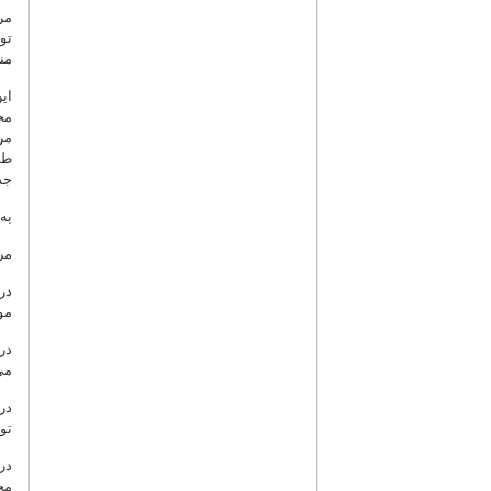
تو
من
ای
مح
طو
جد
به
مر
در
مو
در
می
در
تو
مح