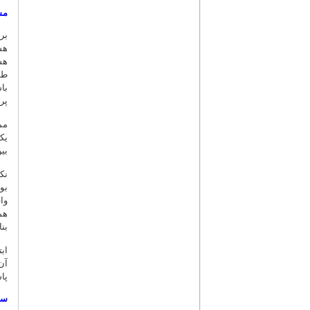
مس
بر
هس
هس
طو
با
پر
مم
یک
بی
نک
بو
وا
هم
بن
اب
آن
پا
سی