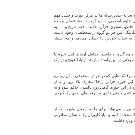
جربه چندین‌ساله ما در مرکز نورند و خیلی مهم
ل علوم اسلامی، با دو گروه از متخصّصان مواجه
صّ، همچون: قرآن، حدیث، فقه، تاریخ و... . به
نگاتنگی بین هر دو گروه از متخصّصان وجود داشته
م، به شدّت خودش را نشان می‌دهد و چه بسیار
 ویژگی‌ها و داشتن حدّاقل ارتباط اهل خبره با
صولاتی در این راستا، نیازمند ارتباط قویّ و نزدیک
 به موفّقیّت‌هایی که در هوش مصنوعی با آن روبه‌رو
 حوزه، فراتر از حدّ متعارف بالا برود و ما از
د در این حوزه، گاهی روح ناامیدی حاکم شود و به
کنیم و حتّی جلوی پیشرفت‌های بعدی را بگیریم.
ی را می‌تواند برای ما به ارمغان بیاورد. بعد از
 استفاده کنیم و نیاز کاربران را به شکل مطلوبی
ه ویژه داشت.