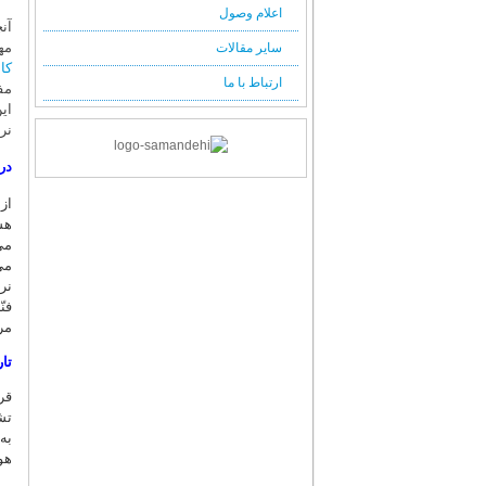
اعلام وصول
آن
مه
سایر مقالات
کا
ارتباط با ما
مف
ای
نر
در
از
هس
می
می
نر
فن
مر
تا
قر
تش
به
هو