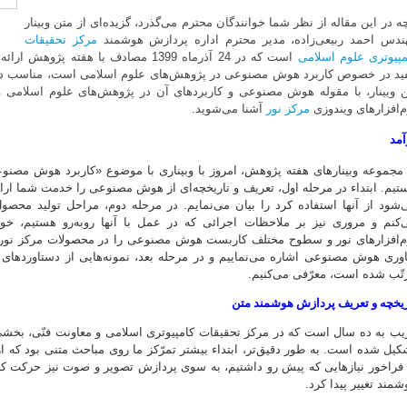
چه در این مقاله از نظر شما خوانندگان محترم می‌گذرد، گزیده‌ای از متن وبینار
ندس احمد ربیعی‌زاده، مدیر محترم اداره پردازش هوشمند
مرکز تحقیقات
مپیوتری علوم اسلامی
است که در 24 آذرماه 1399 مصادف با هفت
ید در خصوص کاربرد هوش مصنوعی در پژوهش‌های علوم اسلامی است، مناسب دیده 
ن وبینار، با مقوله هوش مصنوعی و کاربردهای آن در پژوهش‌های علوم اسلامی و ن
م‌افزارهای ویندوزی
مرکز نور
آشنا می‌شوید.
آمد
 مجموعه وبینارهای هفته پژوهش، امروز با وبیناری با موضوع «کاربرد هوش مص
تیم. ابتداء در مرحله اول، تعریف و تاریخچه‌ای از هوش مصنوعی را خدمت شما ا
‌شود از آنها استفاده کرد را بیان می‌نمایم. در مرحله دوم، مراحل تولید محصول
‌کنم و مروری نیز بر ملاحظات اجرائی که در عمل با آنها روبه‌رو هستیم، خو
م‌افزارهای نور و سطوح مختلف کاربست هوش مصنوعی را در محصولات مرکز نور خ
ّاوری هوش مصنوعی اشاره می‌نماییم و در مرحله بعد، نمونه‌هایی از دستاوردهای 
تّب شده است، معرّفی می‌کنیم.
ریخچه و تعریف پردازش هوشمند متن
یب به ده سال است که در مرکز تحقیقات کامپیوتری اسلامی و معاونت فنّی، 
کیل شده است. به طور دقیق‌تر، ابتداء بیشتر تمرّکز ما روی مباحث متنی بود که از 
 فراخور نیازهایی که پیش رو داشتیم، به سوی پردازش تصویر و صوت نیز حرکت 
شمند تغییر پیدا کرد.