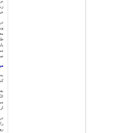
بر
زب
خر
وی
مع
طب
پا
می
صح
مر
به
کن
بع
ال
می
از
در
را
رو