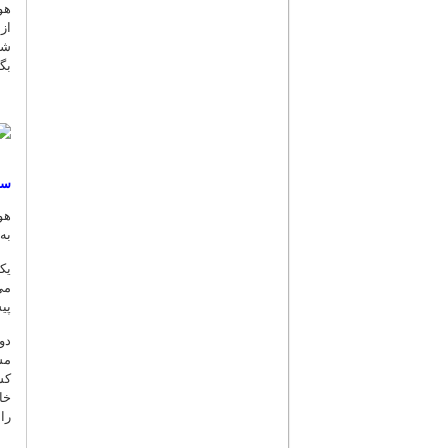
هو
شخ
بگ
سط
هو
به
یک
می
پی
دو
مس
کش
خا
را