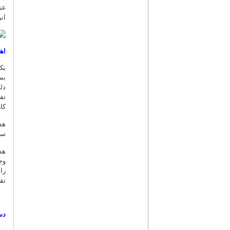
غن
ان
اه
یک
بس
دل
تف
کا
هد
سط
هد
وج
را
تق
دس