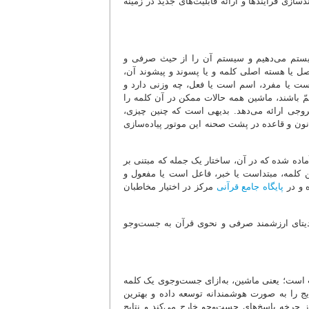
ازی فرایندها و ارائه قابلیت‌های جدید در زمینه
 سیستم می‌دهیم و سیستم آن را از حیث صرفی و
صل یا هسته اصلی کلمه و یا پسوند و پیشوند آن،
ست یا مفرد، اسم است یا فعل، چه وزنی دارد و
همّ باشند، ماشین همه حالات ممکن در آن کلمه را
روجی ارائه می‌دهد. بدیهی است که چنین چیزی،
نون و قاعده در پشت صحنه این موتور پیاده‌سازی
 آماده شده که در آن، ساختار یک جمله که مبتنی بر
ن کلمه، مبتداست یا خبر، فاعل است یا مفعول و
 و در
پایگاه جامع قرآنی
مرکز در اختیار مخاطبان
 دیتای ارزشمند صرفی و نحوی قرآن به جست‌وجو
ت است؛ یعنی ماشین، به‌ازای جست‌وجوی یک کلمه
یج را به صورت هوشمندانه توسعه داده و بهترین
از چرخه پاسخ‌های جست‌وجو خارج می‌کند و نتایج