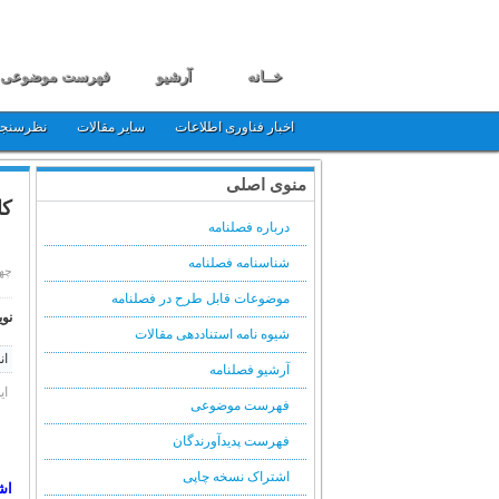
خــانه
آرشیو
فهرست موضوعی
اخبار فناوری اطلاعات
سایر مقالات
نظرسنج
منوی اصلی
کا
درباره فصلنامه
شناسنامه فصلنامه
چهارشنبه,
موضوعات قابل طرح در فصلنامه
نوی
شیوه نامه استناددهی مقالات
ان
آرشیو فصلنامه
ای
فهرست موضوعی
فهرست پدیدآورندگان
اشتراک نسخه چاپی
اش