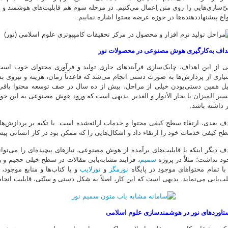
ی‌ّسازی‌هایی را روی متن اِعمال می‌کنیم. در مرحله سوم هم قابلیت‌های هوشمند و جدی
واع پیشنهاددهنده‌ها در حوزه عرضه محتوا اشاره نماییم.
داف به‌کارگیری هوش مصنوعی در محصولات نور
ی از این اهداف، چابک‌سازی فرآیندهای جاری تولید و فرآوری محتوای خوب ا
یاری از پردازش‌ها به صورت دستی انجام می‌شد که قاعدتاً زمان، هزینه و نیروی ب
یل همین دستی‌بودن خیلی از مراحل، بیش از ده سال در صف توسعه محتوا باقی م
سیر المیزان یا بحار الأنوار و الغدیر. بدیهی است که ورود هوش مصنوعی به این حوز
ر داشته باشد.
ف بعدی، ارتقاء سطح کیفی محتوا و خدمات ارائه‌شده است. با تکیه بر پردازش‌های
ح کیفی خدمات خود را ارتقاء داد و اشکال‌هایی را که ممکن بود در کار انسانی پیش 
ف دیگر اینکه با قابلیت‌های برآمده از هوش مصنوعی، نیازهای پیچیده‌ای را می‌توانی
ود نداشت؛ مثلاً در پروژه
سمیم
، فرایند مشابه‌یابی مقالات در سطح خیلی حجیم و 
 با تمام محتواهای موجود در پایگاه
نورمگز
و
نورلایب
و یا کتاب‌ها و منابع موجود،
لب‌یابی می‌نماید. بدیهی است که این کار، اصلاً به شکل دستی و سنّتی، قابلیت انجام
تاوردهای نور در هوشمندسازی علوم اسلامی