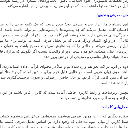
کز تحقیقات کامپیوتری علوم اسلامی، تاکنون دستاوردهای بسیاری در زمینه هوشمندس
لیل هوشمند محتوا داشته‌ است که در این مجال، به برخی از آنها اشاره می‌کنم.
تجزیه صرفی و نحوی:
لین دستاورد ما، ابزار تجزیه صرفی بود؛ بدین ترتیب که یک کلمه عربی را به
ختمان کلمه، تحلیل می‌کند که چه پیشوندها یا پسوندهایی می‌تواند داشته باشد. ا
 ویژگی‌هایی صرفی دارند؛ مثلاً ریشه‌ این کلمه چیست، اِعراب آن چیست، جمع ا
ثال آن. در واقع، اقسام ویژگی‌هایی که در تحلیل صرفی کلمه می‌توانند برای ما م
لیل و بررسی می‌کند و حالتی را که به نظرش می‌تواند صحیح باشد، به عنوان خ
ربردهای خیلی متعدّدی خواهد داشت. دور از واقعیت نیست اگر بگوییم که هزاران قا
ه تا بتواند رفتار مناسب و صحیحی از خودش بروز دهد.
اوه بر این، در لایه نحو هم وارد شده‌ایم و مثلاً در محتوای قرآنی، داده استانداردی
اعد نحوی زبان عربی است، در قالبی قابل فهم برای ماشین آماده گردید؛ مثلاً ای
نند آن. متن کامل قرآن کریم، در حال حاضر از صرفی و نحوی، برچسب‌گذاری شده
ار داده شده است.
چنین، زیرساخت و رابط کاربری خاصّی آماده شده که کابران قادر باشند در این
ردازند و به مطلب مورد نظرشان دست یابند.
مدخل‌یابی کلمات:
تفاده دیگری که از این موتور صرفی هوشمند نموده‌ایم، مدخل‌یابی هوشمند کلما
سط کاربر، از میان انبوه مداخلی که وجود دارد، بر اساس تحلیل صرفی کلمه، نتا
خل‌ها را به کاربر پیشنهاد می‌دهد و پاسخ‌های غیرمرتبط و دور از هدف کاربر را 