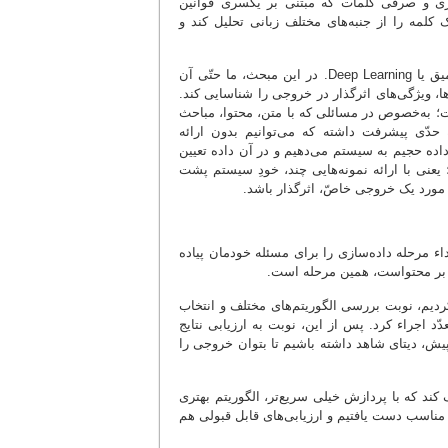
واژی و صرفی کلمات که مبتنی بر یکسری قوانین
لمه را از جنبه‌های مختلف زبانی تحلیل کند و
در قسمت یادگیری ماشین، یک نسل پیشرفته‌تری نیز هست تحت عنوان یادگیری عمیق یا Deep Learning. در این مبحث، ما حتّی آن
ها، ویژگی‌های اثرگذار در خروجی را شناسایی کند.
است؛ به‌خصوص در مسائلی که با متن، محتوا، مباحث
ه حدّی پیشرفت داشته که می‌توانیم بدون ارائه
اده حجیم به سیستم می‌دهیم و در آن داده تعیین
نی با ارائه نمونه‌هایی چند، خودِ سیستم پشت
در مورد یک خروجی خاصّ، اثرگذار باشد.
اء مرحله داده‌سازی را برای مسئله خودمان پیاده
نی بر محتواست، همین مرحله است.
کردیم، نوبت بررسی الگوریتم‌های مختلف و انتخاب
د اجراء کرد. پس از این، نوبت به ارزیابی نتایج
، دیتای شاهد داشته باشیم تا بتوان خروجی را
کند که با پردازش خیلی سریع‌تر، الگوریتم بهتری
ی مناسب دست یافتیم و ارزیابی‌های قابل قبولی هم