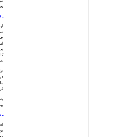
مر
تح
ـ 
او
سا
چه
ام
تح
کا
شد
عل
قو
ما
قر
هم
بپ
ـ 
اس
تو
مد