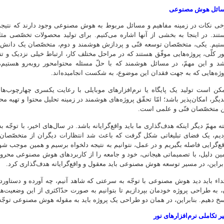
ائل هوش مصنوعی
خی نکات در زمینه مفاهیم و مسائل مربوط به هوش مصنوعی وجود دارند که نتیجه ت
تند. در اینجا به بخشی از آنها اشاره می‌کنیم. برای تولید محصولات تخصّصی مث
تیم. یکی، متخصّصان توسعه‌ فنّی و پردازش هوشمند و دوم، متخصّصان یک دانش خا
ر کلّی، پروژه‌هایی موفّق هستند که در مراحل مختلف کار، ارتباط خیلی نزدیک و ت
شد و این مهمّ، در مسائل هوشمند که با حلّ مسئله محتوامحور روبه‌رو هستی
وژه‌هایی که به جهت فقدان این موضوع، به شکست انجامیده‌اند.
کن است تولید یک پایگاه یا نرم‌افزارهای موبایلی با رعایت یکسری چهارچوب‌ها و
دیگر، امکان‌پذیر باشد؛ امّا تحقّق پروژه‌های هوشمند در زمینه تحلیل محتوا و تهیه مح
ن متخصّصان فنّی و علمی است.
ته مهمّ دیگر اینکه هدف‌گذاری ما باید واقع‌گرایانه باشد. در سال‌های اخیر، با توجّه
دیم، یک فضای تبلیغاتی شکل گرفت که باعث ‌شد انتظارات دیگران از متخصّصان این
قع‌گرایی فاصله بگیریم و در عمل، نتوانیم به نتیجه دلخواه برسیم و همین موجب شو
ین دلیل، با تصمیماتی هیجانی، خود و جامعه را از کاربردهای هوش مصنوعی محروم 
ابراین، در مسیر توسعه هوش مصنوعی باید معقول و واقع‌گرایانه هدف‌گذاری کرد.
تداء باید دید هوش مصنوعی با توجّه به سرعتی که شاهد آنیم، چه آورده و دستاوردهای
، به طراحی پروژه خودمان بپردازیم تا بتوانیم به صورت حدّاکثری از این وضعیت‌ها
سخ دهیم. بنابراین، در همان دو طراحی یک پروژه باید به مقوله هوش مصنوعی توجّ
ر تکاملی نرم‌افزارهای نور