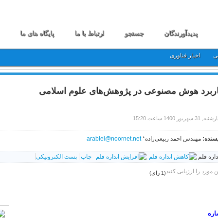
پدیدآورندگان
جستجو
ارتباط با ما
پایگاه های ما
ی
اخبار فناوری
ربرد هوش مصنوعی در پژوهش‌های علوم اسلامی
 31 شهریور 1400 ساعت 15:20
سنده:
مهندس احمد ربیعی‌‌زاده*
arabiei@noornet.net
دازه قلم
چاپ
پست الکترونیکی
ن مورد را ارزیابی کنید
(1 رای)
اره