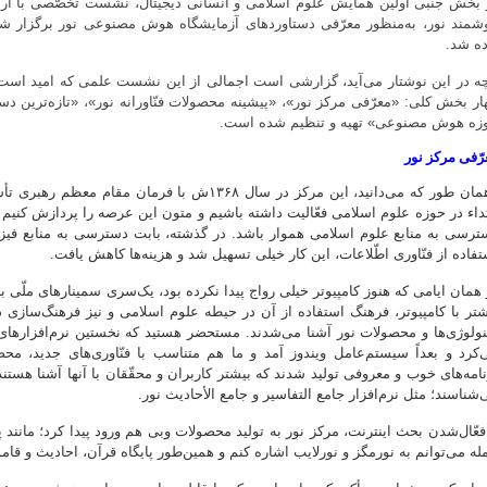
 بخش جنبی اولین همایش علوم اسلامی و انسانی دیجیتال، نشست تخصّصی با ارا
شمند نور، به‌منظور معرّفی دستاوردهای آزمایشگاه هوش مصنوعی نور برگزار شد
ده شد.
چه در این نوشتار می‌آید، گزارشی است اجمالی از این نشست علمی که امید است 
ار بخش کلی: «معرّفی مرکز نور»، «پیشینه محصولات فنّاورانه نور»، «تازه‌ترین دستا
زه هوش مصنوعی» تهیه و تنظیم شده است.
رّفی مرکز نور
«همان طور که می‌دانید، این مرکز در سال ۱۳۶۸ش با 
تداء در حوزه علوم اسلامی فعّالیت داشته باشیم و متون این عرصه را پردازش کنی
ترسی به منابع علوم اسلامی هموار باشد. در گذشته، بابت دسترسی به منابع فیزی
تفاده از فنّاوری اطّلاعات، این کار خیلی تسهیل شد و هزینه‌ها کاهش یافت.
 همان ایامی که هنوز کامپیوتر خیلی رواج پیدا نکرده بود، یک‌سری سمینارهای ملّی 
شتر با کامپیوتر، فرهنگ استفاده از آن در حیطه علوم اسلامی و نیز فرهنگ‌سازی د
نولوژی‌ها و محصولات نور آشنا می‌شدند. مستحضر هستید که نخستین نرم‌افزارهای
‌کرد و بعداً سیستم‌عامل ویندوز آمد و ما هم متناسب با فنّاوری‌های جدید، محص
نامه‌های خوب و معروفی تولید شدند که بیشتر کاربران و محقّقان با آنها آشنا هستن
‌شناسند؛ مثل نرم‌افزار جامع التفاسیر و جامع الأحادیث نور.
 فعّال‌شدن بحث اینترنت، مرکز نور به تولید محصولات وبی هم ورود پیدا کرد؛ مانند 
له می‌توانم به نورمگز و نورلایب اشاره کنم و همین‌طور پایگاه قرآن، احادیث و قا