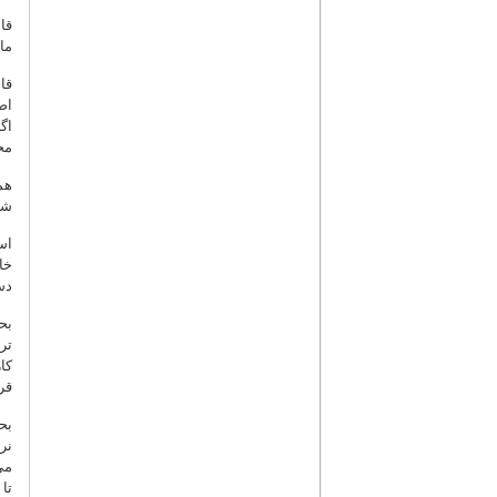
قا
ما
قا
اص
اگ
مح
هم
شم
اس
خا
دس
بح
تر
کا
قرا
بح
نر
می
تا