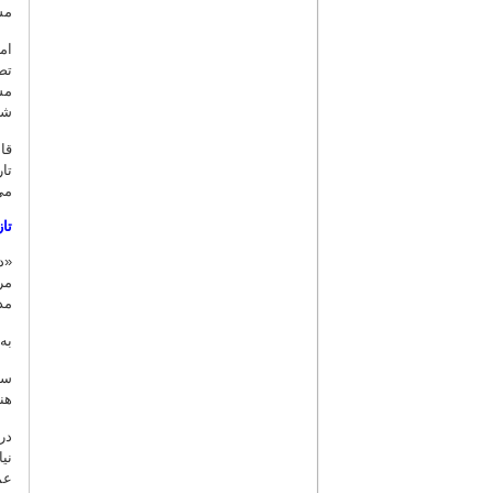
مش
ام
تص
مش
شک
قا
می
تا
«د
مر
مد
به
سط
هن
در
نی
عم