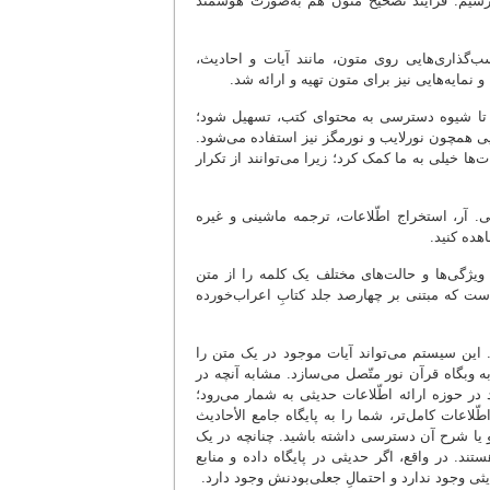
ف برسیم. فرایند تصحیح متون هم به‌صورت هوشمند
گذاری‌هایی روی متون، مانند آیات و احادیث،
مایه‌هایی نیز برای متون تهیه و ارائه شد.
یم تا شیوه دسترسی به محتوای کتب، تسهیل شود؛
ایی همچون نورلایب و نورمگز نیز استفاده می‌شود.
ا خیلی به ما کمک کرد؛ زیرا می‌توانند از تکرار
 آر، استخراج اطّلاعات، ترجمه ماشینی و غیره
هده کنید.
یژگی‌ها و حالت‌های مختلف یک کلمه را از متن
است که مبتنی بر چهارصد جلد کتابِ اعراب‌خورده
 این سیستم می‌تواند آیات موجود در یک متن را
ه وبگاه قرآن نور متّصل می‌سازد. مشابه آنچه در
در حوزه ارائه اطّلاعات حدیثی به شمار می‌رود؛
ّلاعات کامل‌تر، شما را به پایگاه جامع الأحادیث
 و یا شرح آن دسترسی داشته باشید. چنانچه در یک
د. در واقع، اگر حدیثی در پایگاه داده و منابع
ثی وجود ندارد و احتمالِ جعلی‌بودنش وجود دارد.