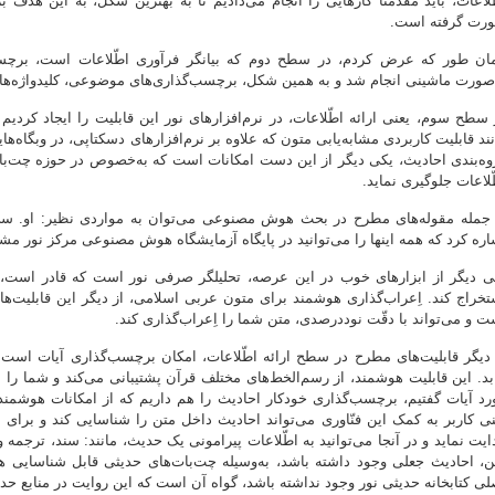
ّلاعات، باید مقدّمتاً کارهایی را انجام می‌دادیم تا به بهترین شکل، به این هد
رت گرفته است.
ان طور که عرض کردم، در سطح دوم که بیانگر فرآوری اطّلاعات است، برچسب‌
‌صورت ماشینی انجام شد و به همین شکل، برچسب‌گذاری‌های موضوعی، کلیدواژه‌ها و ن
 سطح سوم، یعنی ارائه اطّلاعات، در نرم‌افزارهای نور این قابلیت را ایجاد کرد
نند قابلیت کاربردی مشابه‌یابی متون که علاوه بر نرم‌افزارهای دسکتاپی، در وبگاه‌ه
وه‌بندی احادیث، یکی دیگر از این دست امکانات است که به‌خصوص در حوزه چت‌بات‌ه
ّلاعات جلوگیری نماید.
 جمله مقوله‌های مطرح در بحث هوش مصنوعی می‌توان به مواردی نظیر: او. سی.
اره کرد که همه اینها را می‌توانید در پایگاه آزمایشگاه هوش مصنوعی مرکز نور مشا
ی دیگر از ابزارهای خوب در این عرصه، تحلیلگر صرفی نور است که قادر است، و
تخراج کند. اِعراب‌گذاری هوشمند برای متون عربی اسلامی، از دیگر این قابلیت‌ه
ت و می‌تواند با دقّت نوددرصدی، متن شما را اِعراب‌گذاری کند.
 دیگر قابلیت‌های مطرح در سطح ارائه اطّلاعات، امکان برچسب‌گذاری آیات است.
ابد. این قابلیت هوشمند، از رسم‌الخط‌های مختلف قرآن پشتیبانی می‌کند و شما را ب
رد آیات گفتیم، برچسب‌گذاری خودکار احادیث را هم داریم که از امکانات هوشمند 
نی کاربر به کمک این فنّاوری می‌تواند احادیث داخل متن را شناسایی کند و برای اط
ایت نماید و در آنجا می‌توانید به اطّلاعات پیرامونی یک حدیث، مانند: سند، ترجمه
ن، احادیث جعلی وجود داشته باشد، به‌وسیله چت‌بات‌های حدیثی قابل شناسایی هستن
لی کتابخانه حدیثی نور وجود نداشته باشد، گواه آن است که این روایت در منابع حدی