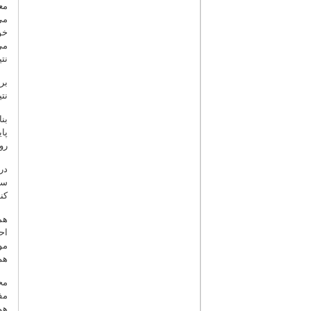
مع
می
خو
می
نت
بر
نت
بن
پا
رو
در
سؤ
کن
هم
اح
مو
هم
مح
مف
هم