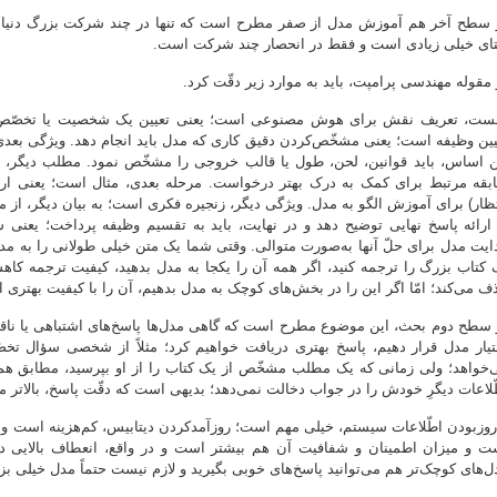
 سطح آخر هم آموزش مدل از صفر مطرح است که تنها در چند شرکت بزرگ دنیا وجود د
تای خیلی زیادی است و فقط در انحصار چند شرکت است.
 مقوله مهندسی پرامپت، باید به موارد زیر دقّت کرد.
ست، تعریف نقش برای هوش مصنوعی است؛ یعنی تعیین یک شخصیت یا تخصّص بر
یین وظیفه است؛ یعنی مشخّص‌کردن دقیق کاری که مدل باید انجام دهد. ویژگی بعدی 
ن اساس، باید قوانین، لحن، طول یا قالب خروجی را مشخّص نمود. مطلب دیگر، بحث
بقه مرتبط برای کمک به درک بهتر درخواست. مرحله بعدی، مثال است؛ یعنی ارا
تظار) برای آموزش الگو به مدل. ویژگی دیگر، زنجیره فکری است؛ به بیان دیگر، از 
 ارائه پاسخ نهایی توضیح دهد و در نهایت، باید به تقسیم وظیفه پرداخت؛ یعنی
ایت مدل برای حلّ آنها به‌صورت متوالی. وقتی شما یک متن خیلی طولانی را به مدل بد
 کتاب بزرگ را ترجمه کنید، اگر همه آن را یکجا به مدل بدهید، کیفیت ترجمه کاهش
ف می‌کند؛ امّا اگر این را در بخش‌های کوچک به مدل بدهیم، آن را با کیفیت بهتری ان
 سطح دوم بحث، این موضوع مطرح است که گاهی مدل‌ها پاسخ‌های اشتباهی یا ناقص
تیار مدل قرار دهیم، پاسخ بهتری دریافت خواهیم کرد؛ مثلاً از شخصی سؤال ت
‌خواهد؛ ولی زمانی که یک مطلب مشخّص از یک کتاب را از او بپرسید، مطابق هم
ّلاعات دیگرِ خودش را در جواب دخالت نمی‌دهد؛ بدیهی است که دقّت پاسخ، بالاتر می‌
‌روزبودن اطّلاعات سیستم، خیلی مهم است؛ روزآمدکردن دیتابیس، کم‌هزینه است و خ
ت و میزان اطمینان و شفافیت آن هم بیشتر است و در واقع، انعطاف بالایی دا
ل‌های کوچک‌تر هم می‌توانید پاسخ‌های خوبی بگیرید و لازم نیست حتماً مدل خیلی بز