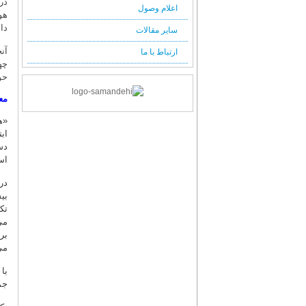
در
اعلام وصول
هو
دا
سایر مقالات
آن
ارتباط با ما
چه
حو
مع
اب
دس
اس
در
بی
تک
می
بر
می
با
جم