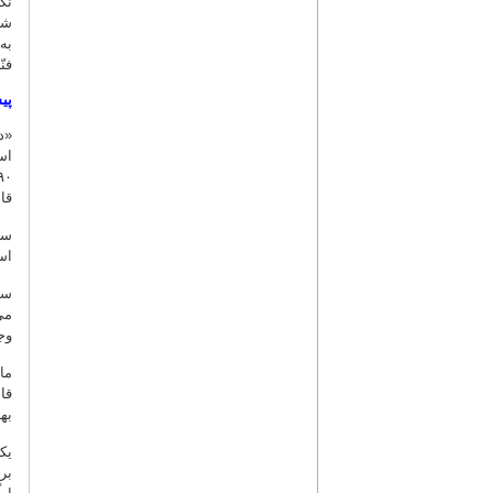
نک
شا
به
فن
پی
«د
اس
قا
سط
اس
سط
می
وج
ما
قا
به
یک
بر