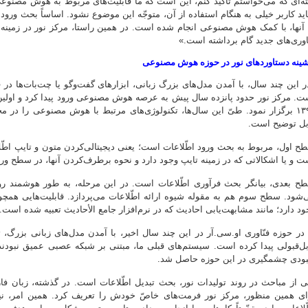
ته‌ای که می‌خواستم تأکید کنم، این است که ما قابلیت‌های مربوط به هوش مصنوعی ر
ید کاربر خیلی به هنگام استفاده از آن، متوجّه این موضوع نشود. اساساً بحث ورود 
 آنها، با کمک هوش مصنوعی انجام شده است. در همین راستا، مرکز نور در زمینه تو
ّاوری‌های جدید گام برداشته است.»
شینه دستاوردهای نور در حوزه هوش مصنوعی
ر این چند سال، با آمدن مدل‌های بزرگ زبانی، ابزارهای گفت‌وگو یا چت‌بات‌ها
ت. مرکز نور حدود پانزده سال پیش به عرصه هوش مصنوعی ورود پیدا کرد و اول
۱۳۹۰ برگزار نمود. طیّ این سال‌ها، تکنولوژی‌های مرتبط با هوش مصنوعی را د
بل توضیح است.
ح اول، مربوط به بحث ورود اطّلاعات است؛ یعنی دیجیتالی‌کردن متون و تایپ اطّ
ت و یا اشکالاتی که در زمینه تایپ وجود دارد و نحوه برطرف‌کردن آنها، در سطح و
ح بعدی، بیانگر بحث فرآوری اطّلاعات است. در این مرحله، به طور هوشمند روی 
‌شود. سطح سوم هم به مقوله شیوه ارائه اطّلاعات می‌پردازد. قابلیت‌هایی همچون
ود دارد؛ مانند مشابهت‌یابی احادیث که در نرم‌افزار جامع الأحادیث تعبیه شده است.
 در حوزه فنّاوری او.سی.آر در این چند سال اخیر، با آمدن مدل‌های زبانی بزرگ،
بل‌قبولی پیدا کرده است. سیستم‌های قبلی ما، مبتنی بر شبکه عصبی عمیق نبودند
بودی چشمگیری در این حوزه حاصل شد.
ی از مباحث در روند تولیدات نور، بحث تبدیل اطّلاعات است. در گذشته، زبان فار
ای همین منظور، مرکز نور فرمت‌های خاصّ خودش را تعریف کرد. همین امر، نیاز