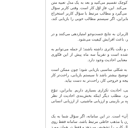
کوچک تقسیم می‌کنید و بعد به یک مدل تعبیه متن
می‌کند. این، فازِ اوّل کار است. وقتی کاربر سؤال
ی‌گیرد و مطالب مرتبط با سؤال کاربر استخراج
بنابراین، اگر سیستم مطالب خوبی را بازیابی کند،
ربران به نتایج جست‌وجو امتیازدهی می‌کنند و در
 امر، باعث افزایش کیفیت می‌شود.
 و دقّت بالاتری داشته باشند؛ از جمله می‌توانم به
 شده است و تقریباً سه ماه پیش از این فنّاوری
معنایی احادیث وجود دارد.
ا به شکلی مناسبی بازیابی شود؛ چون ممکن است
وضیح بیشتر باشد تا سیستم بازیابی، راحت‌تر کار
تیجه و خروجی کار، راحت‌تر به دست بیاید.
، احادیث تکراری بسیاری داریم. بنابراین، تنوّع
گیرد. مطلب دیگر اینکه بخش‌بندی احادیث از نظر
بر بازبینی و ارزیابی ماشینی، از ارزیابی انسانی
آن» است. در این سامانه، اگر سؤال شما به یک
رن یا مذهب خاصّی مرتبط باشد، سامانه فقط روی
ال کاربر را تشخیص می‌دهد و فقط در همان مورد