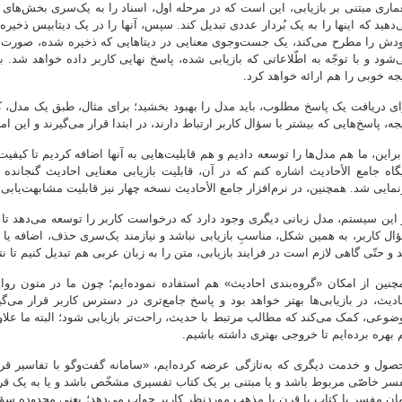
ماری مبتنی بر بازیابی، این است که در مرحله اول، اسناد را به یک‌سری بخش‌های 
‌دهید که اینها را به یک بُردار عددی تبدیل کند. سپس، آنها را در یک دیتابیس ذخیره 
دش را مطرح می‌کند، یک جست‌وجوی معنایی در دیتاهایی که ذخیره شده، صورت م
‌شود و با توجّه به اطّلاعاتی که بازیابی شده، پاسخ نهایی کاربر داده خواهد شد. 
یجه خوبی را هم ارائه خواهد کرد.
ای دریافت یک پاسخ مطلوب، باید مدل را بهبود بخشید؛ برای مثال، طبق یک مدل، کا
یجه، پاسخ‌هایی که بیشتر با سؤال کاربر ارتباط دارند، در ابتدا قرار می‌گیرند و این
ابراین، ما هم مدل‌ها را توسعه دادیم و هم قابلیت‌هایی به آنها اضافه کردیم تا کیفیت
یگاه جامع الأحادیث اشاره کنم که در آن، قابلیت بازیابی معنایی احادیث گنجانده
نمایی شد. همچنین، در نرم‌افزار جامع الأحادیث نسخه چهار نیز قابلیت مشابهت‌یابی 
 این سیستم، مدل زبانی دیگری وجود دارد که درخواست کاربر را توسعه می‌دهد ت
ال کاربر، به همین شکل، مناسبِ بازیابی نباشد و نیازمند یک‌سری حذف، اضافه یا ت
د و حتّی گاهی لازم است در فرایند بازیابی، متن را به زبان عربی هم تبدیل کنیم تا ن
چنین از امکان «گروه‌بندی احادیث» هم استفاده نموده‌ایم؛ چون ما در متون روایی
ادیث، در بازیابی‌ها بهتر خواهد بود و پاسخ جامع‌تری در دسترس کاربر قرار می‌
ضوعی، کمک می‌کند که مطالب مرتبط با حدیث، راحت‌تر بازیابی شود؛ البته ما علاوه 
 بهره برده‌ایم تا خروجی بهتری داشته باشیم.
صول و خدمت دیگری که به‌تازگی عرضه کرده‌ایم، «سامانه گفت‌وگو با تفاسیر قر
سر خاصّی مربوط باشد و یا مبتنی بر یک کتاب تفسیری مشخّص باشد و یا به یک ق
ان مفسر یا کتاب یا قرن یا مذهب موردنظرِ کاربر جواب می‌دهد؛ یعنی محدوده سؤ