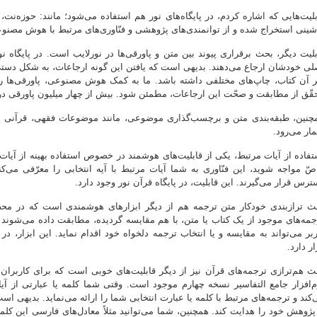
بلیت‌هایی که اشاره کردم، در پایگاه‌های نور هم استفاده می‌شود؛ مانند: حوزه‌نت،
شینی استخراج شده و از توانمندی‌های پژوهشی و فنّاوری‌های مرتبط با هوش مصنوع
بلیت دیگر، بحث برقراری پیوند بین متن و پاورقی‌ها در نورلایب است. در پایگاه نو
لی خودشان ارجاع می‌دهند. بدیهی است که یافتن این گونه ارجاعات، به شکل دست
ر آن کتاب، چاپ‌های مختلفی داشته باشد. ما به کمک هوش مصنوعی، پاورقی‌ها را ب
قّق از مطابقت و صحّت این ارجاعات، مطمئن شود. بیش از چهار میلیون پاورقی در 
چنین، طبقه‌بندی متن و برچسب‌گذاری موضوعی، مانند موضوعات فقهی، قرآنی یا 
ار می‌رود.
تفاده از آیات مرتبط، یکی از قابلیت‌های هوشمند در خصوص استفاده بهینه از آیات
صّ مواجه شوید، این فنّاوری به شما آیات مرتبط با آیه انتخابی را معرّفی می‌کند
ترس قرار می‌گیرند. این قابلیت، در پایگاه قرآن نور وجود دارد.
ث ترازبندی خودکار متن ترجمه هم از دیگر ابزارهای هوشمندی است که در محصو
جمه‌های موجود از یک کتاب یا متن، با هم مقایسه گردیده، مطابقت داده می‌شوند 
ربر می‌تواند به مقایسه و یا انتخاب ترجمه دلخواه خود اقدام نماید. این ابزار،
ر دارد.
ث هم‌ترازی ترجمه‌های قرآن نیز از دیگر قابلیت‌های خوبی است که برای کاربران و
م‌افزار جامع التفاسیر نسخه چهارم موجود است. وقتی شما کلمه یا عبارتی از آیا
‌کند و ترجمه‌های مرتبط با کلمه یا عبارت انتخابی شما را ارائه می‌نماید. بدیهی 
 پژوهش خود را هدایت کند. همچنین، شما می‌توانید مثلاً معادل‌های فارسی این کل