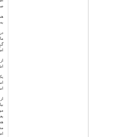
اط
صو
هم
به
در
ما
گر
اط
از
اش
یک
اس
اس
از
بی
مو
یع
هد
مت
اص