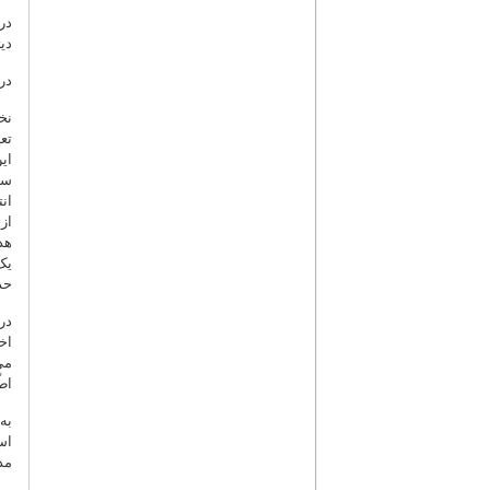
در
دی
در
نخ
تع
ای
سا
ان
از
هد
یک
حذ
در
اخ
می
اط
به
اس
مد