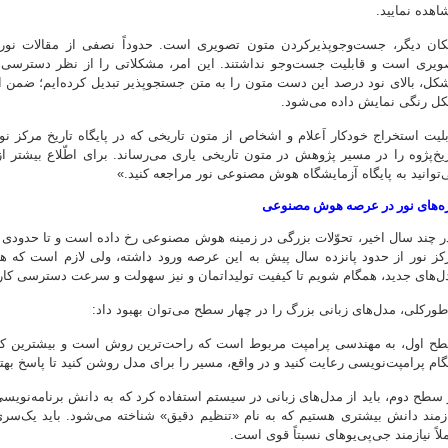
اهده نمایید.
کان دیگر، جست‌وجوپذیرکردن متون تصویری است. حدوداً نصفی از مقالات نورم
ویری است و قابلیت جست‌وجو نداشتند. این امر، مشکلاتی را از نظر دسترسی کار
کل، بالای نود درصد این دست متون را به متن جستجوپذیر تبدیل کرده‌ایم؛ ضمن 
ل رنگی نمایش داده می‌شود.
بلیت استخراج خودکار اَعلام و اشخاص از متون تاریخی که در پایگاه تاریخ مرکز نور
‌توانید به پایگاه آزمایشگاه هوش مصنوعی نور مراجعه کنید.»
زه‌های نور در عرصه هوش مصنوعی
ر چند سال اخیر، تحوّلات بزرگی در زمینه هوش مصنوعی رخ داده است و تا حدودی د
کز نور از حدود پانزده سال پیش به این عرصه ورود داشته، ولی لازم است که هموا
ل‌های جدید، همگام شویم تا کیفیت تولیداتمان و نیز سهولت و سرعت دسترسی کاربرا
‌طورکلی، مدل‌های زبانی بزرگ را در چهار سطح می‌توان بهبود داد:
ح اول، به مهندسی پرامپت مربوط است که راحت‌ترین روش است و بیشترین کاربر
گام پرامپت‌نویسی رعایت کنید و در واقع، مسیر را برای مدل روشن کنید تا پاسخ بهت
 سطح دوم، باید از مدل‌های زبانی در سیستم استفاده کرد که به دانش برنامه‌نویسی
ازمند دانش بیشتری هستیم که به نام «تنظیم دقیق» شناخته می‌شود. باید یک‌سری 
لاً نیازمند جی‌پی‌یوهای نسبتاً قوی است.