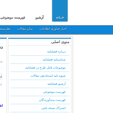
خــانه
آرشیو
فهرست موضوعی
اخبار فناوری اطلاعات
سایر مقالات
نظرسنج
منوی اصلی
دس
درباره فصلنامه
شناسنامه فصلنامه
شنبه, 30 آذر
موضوعات قابل طرح در فصلنامه
شیوه نامه استناددهی مقالات
ان
آرشیو فصلنامه
ای
فهرست موضوعی
فهرست پدیدآورندگان
اش
اشتراک نسخه چاپی