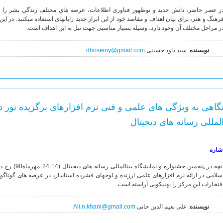
ر عصر حاضر، دانش جدید و نوظهور فناوری اطلاعات، عرصه هاي مختلف زندگي بشر را د
رهنگ و هنر، برای بیان اهداف و مقاصد خود از این ابزار جدید رایانهای استفاده میکنند. در اين 
ر مراحل مختلف آن وجود دارد، وسیله بسیار مناسبی جهت نیل به این اهداف است.
نویسنده
: سید داود حسینی
dhoseiny@gmail.com
گاهی به ویژگی های علمی و فنی نرم افزارهای برگزیده نور د
لمللی رسانه های دیجیتال
شاره
آنچه در پنجمین 
سلامی در ارائه نرم افزارهای علمی ارزنده و لوحهای فشرده استاندارد در عرصه های گوناگو
فتخارات این مرکز را بهنیکویی آراسته است.
نویسنده
: علی نعیم الدین خانی
Ali.n.khani@gmail.com