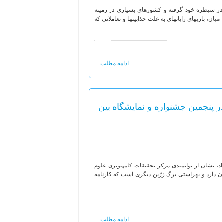
ر سيطره خود گرفته و كشورهاي بسياري در زمينه
ميان، بازیهای رایانهای به علت جذابیتها و تعاملاتی که
ادامه مطلب ...
ر پنجمین جشنواره و نمایشگاه بین
جشنواره و نمایشگاه بینالمللی رسانه های دیجیتال (14ـ24 مهرماه90) رخ داد، نشان از توانمندی مرکز تحقیقات کامپیوتری علوم
ن دارد و بهراستی برگ زرّین دیگری است که کارنامه
ادامه مطلب ...