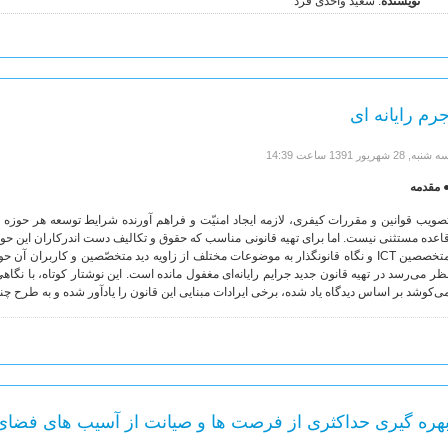
نویسنده
: سعید واحدی فرد
رم رایانه ای
 شنبه, 28 شهریور 1391 ساعت 14:39
 مقدمه
اعده مستثنی نیست. اما برای تهیه قانونی مناسب که حقوق و تکالیف دست اندرکاران این حوزه
متخصصین ICT و نگاه قانونگذار به موضوعات مختلف از زاویه دید متخصّصین و کاربران آ
ظر می­‌رسد در تهیه قانون جدید جرایم رایانه‌ای مغفول مانده است. این نوشتار کوتاه، با نگاهی 
ی‌کوشد بر اساس دیدگاه یاد شده، برخی ایرادات مبنایی این قانون را یادآور شده و به طرح چ
هره گیری حداکثری از فرصت ها و صیانت از آسیب های فضا