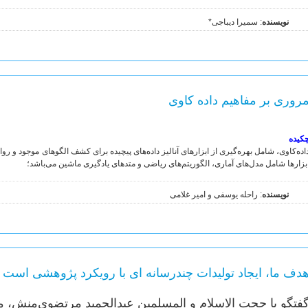
نویسنده
: سمیرا دیباجی*
روری بر مفاهیم داده کاوی
کیده
اده‌کاوی، شامل بهره‌گیری از ابزارهای آنالیز داده‌های پیچیده برای کشف الگوهای موجود و روا
بزارها شامل مدل‌های آماری، الگوریتم‌های ریاضی و متدهای یادگیری ماشین می‌باشد؛
نویسنده
: راحله یوسفی و امیر غلامی
دف ما، ایجاد تولیدات چندرسانه ای با رویکرد پژوهشی است
فتگو با حجت الاسلام و المسلمین عبدالحمید مرتضوی‌منش، م