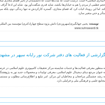
جم عظمی از مردم را هم به خیابان‌ها بکشد، شاید قدری شگفت‌آور بود. شاید این ادعا گزاف ن
ند. اما این رویداد اثبات کرد كه فضای مجازی، گستره کارکردش نه تنها زندگی دوم، بلکه می‌
تأثر و حتي متغیر سازد.
نویسنده
: یحیی جهانگیری(سهروردی) دانش پژوه سطح چهار(دکتری) مؤسسه بین المللی
www.suhrawardi.tk
زارشی از فعالیت های دفتر شرکت نور رایانه سپهر در مشهد
ه منظور معرفی فعالیت‌ها و خدمات شایسته مرکز تحقیقات کامپیوتری علوم اسلامی در عرصه 
ه عنوان مرجع دیتای دیجیتال علوم اسلامی، معرفی تولیدات و محصولات جدید نور به پژوهشگرا
ه رشد چشمگیر مراجعان و مخاطبان این مرکز، امر تبلیغ و اطلاع‌رسانی مطلوب و مستمر
جامع علمی و فرهنگی ملی و فراملی دارد.