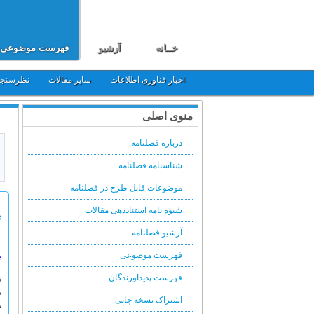
خــانه
آرشیو
فهرست موضوعی
اخبار فناوری اطلاعات
سایر مقالات
نظرسنج
منوی اصلی
درباره فصلنامه
شناسنامه فصلنامه
موضوعات قابل طرح در فصلنامه
شیوه نامه استناددهی مقالات
ت
آرشیو فصلنامه
فهرست موضوعی
چ
فهرست پدیدآورندگان
ق
ب
اشتراک نسخه چاپی
م