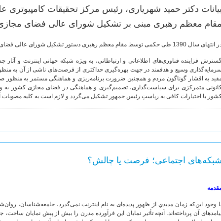
یانات دکتر حمید شهریاری، رئیس مرکز تحقیقات کامپیوتری ع
قام معظم رهبری مبنی بر تشکیل شورای عالی فضای مجازی
نتهای سال 1390 طی حکمی توسط مقام معظم رهبری دستور تشکیل شورای عالی فضای مجازی صادر شد. ایشان در این حکم فرمودند:
سترش فزاینده‌ فناوری‌های اطلاعاتی و ارتباطاتی، به ویژه شبکه‌ جهانی اینترنت و آثار 
رمایه‌گذاری وسیع و هدفمند در جهت بهره‌گیری حداکثری از فرصت‌های ناشی از آن به منظو
فید به اقشار گوناگون مردم و همچنین ضرورت برنامه‌ریزی و هماهنگی مستمر به منظور صیا
انونی متمرکزی برای سیاست‌گذاری، تصمیم‌گیری و هماهنگی در فضای مجازی کشور به وج
شور با اختیارات کافی به ریاستِ رئیس جمهور تشکیل می‌گردد و لازم است به کلیه مصوبات آن 
بکه‌های اجتماعی؛ فرصت یا چالش؟
قدمه
ا وجود این‌که زمان مديدي از ظهور پدیده‌ای به نام اینترنت نمی‌گذرد، جامعه‌شناسان، روان
یامدهای آن پرداخته‌اند. آنچه تأثیر نمایان این فرآورده مدرن را بیش از پیش نمایان ساخ