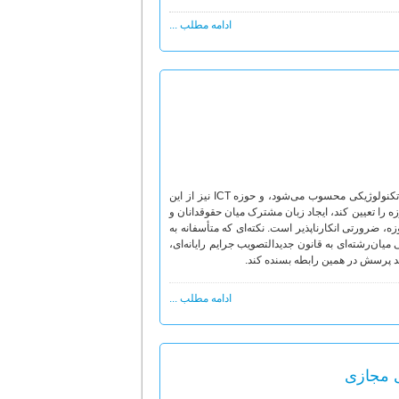
ادامه مطلب ...
تصویب قوانین و مقررات کیفری، لازمه ایجاد امنیّت و فراهم آورنده شرایط توسعه هر حوزه تکنولوژیکی محسوب می‌شود، و حوزه ICT نیز از این
 را تعیین کند، ایجاد زبان مشترک میان حقوقدانان و
ن حوزه، ضرورتی انکارناپذیر است. نکته‌ای که متأسفانه به
میان­‌رشته‌ای به قانون جدیدالتصویب جرایم رایانه‌ای،
ند پرسش در همین رابطه بسنده کند.
ادامه مطلب ...
ی مجازی