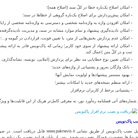
-
امکان اصلاح یک‌باره خطا در کلّ سند (اصلاح همه)؛
-
امکان پیش‌پردازش برای اصلاح یک‌باره گروهی از خطاها در سند؛
-
امکان افزودن واژه به واژه‌نامه شخصی و دسترسی به واژه‌نامه شخصی از رایان
-
امکان نادیده‌گیری پیشنهاد و تمام موارد مشابه در سند، و مدیریت نادیده‌گرفته‌ها
-
امکان عدم پردازش بخش‌هایی از متن، با تعیین فونت، قراردادن در گیومه و...؛
-
امکان ارائه پیشنهاد از سوی خود کاربر؛ زمانی که پاک‌نویس قادر به ارائه پیشن
ثبت و در کلّ متن اِعمال کند.
-
امکان تعیین نوع خطایابی مد نظر برای پردازش (املایی، نویسه، نشانه‌گذاری،
-
بانک واژگان به‌روز و پشتیبانی از واژه‌های جدید؛
-
بهبود مستمر پیشنهادها و اولویت نمایش آنها؛
-
ارائه منظم نسخه‌های جدید با امکانات بیشتر؛
-
پشتیبانی برخط از کاربران نرم‌افزار.
 شماره‌های آتی فصلنامه ره‌آورد نور، به معرفی کامل‌تر هریک از این قابلیت‌ها و ویژ
ب پاک‌نویس
فایل نصب پاک‌نویس از طریق نشانی nevis.ir
ش‌نیازها به‌صورت خودکار نصب می‌شوند. پس از پایان فرایند نصب، یک زبانه به زب