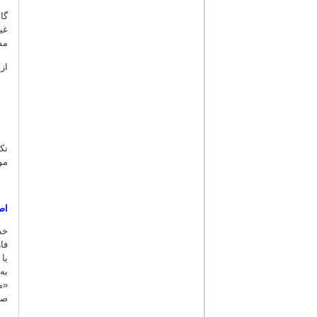
گا
غی
مش
از
نک
مو
اص
خط
فا
یا
به
«م
صح