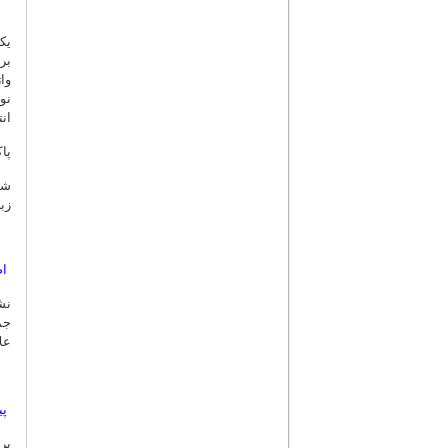
یک
بر
وا
نو
ان
پا
شا
زب
اص
نش
جم
علا
پی
بر