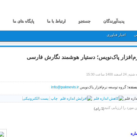
پدیدآورندگان
جستجو
ارتباط با ما
پایگاه های ما
ی
اخبار فناوری
م‌افزار پاک‌نویس؛ دستیار هوشمند نگارش فارسی
24 اسفند 1400 ساعت 15:30
سنده:
گروه توسعه نرم‌افزار پاک‌نویس
info@paknevis.ir
دازه قلم
چاپ
پست الکترونیکی
ن مورد را ارزیابی کنید
(1 رای)
اره