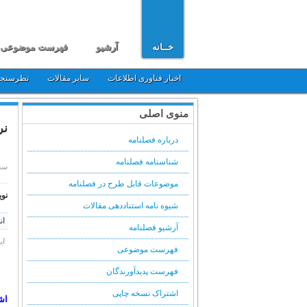
خــانه
آرشیو
فهرست موضوعی
اخبار فناوری اطلاعات
سایر مقالات
نظرسنج
منوی اصلی
نر
درباره فصلنامه
شناسنامه فصلنامه
سه شنبه, 
موضوعات قابل طرح در فصلنامه
نوی
شیوه نامه استناددهی مقالات
ان
آرشیو فصلنامه
ای
فهرست موضوعی
فهرست پدیدآورندگان
اشتراک نسخه چاپی
اش