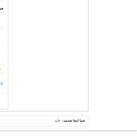
مو
م
باز
شما اينجا هستيد:
خانه