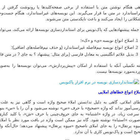
هی هنگام نوشتن متن با استفاده از برخی صفحه‌کلیدها یا رونوشت گرفتن از مت
راستاندارد در متن ما قرار می‌گیرند. این نویسه‌های غیراستاندارد، هنگام جست‌
کلاتی را ایجاد می‌کنند و باعث نایکدستی متن می‌شوند.
 جمله پیشنهادهایی که پاک‌نویس برای استانداردسازی نویسه‌ها ارائه می‌کند، می‌توان
اصلاح انواع نویسه «ی» و «ک»؛
اصلاح انواع نویسه نیم‌فاصله غیراستاندارد (و حذف نیم‌فاصله‌های اضافی)؛
بدیل علائم انگلیسی به معادل فارسی (برای مثال: پیشنهاد ؟ به جای ? در متن فا
ته تکمیلی آنکه با استفاده از امکان «پیش‌پردازش»، می‌توان نویسه‌ها را به‌صو
ردبه‌مورد نویسه‌ها نیست.
لاح انواع خطاهای املایی
ای املائی، گاهی به دلیل ندانستن املاء صحیح واژه است و گاهی نیز به علت
رسی‌آموز نداند که واژه «صحیح» با حرف «ص» نوشته می‌شود و آن را با «س» بن
 سرعت زیاد، در واژه «اشتباه» به جای حروف‌چینی با حرف «ش»، با کلید کن
‌صورت «استباه» نوشته شود. گاه نیز ممکن است واژه در بافت مورد نظر با املای 
یوه پرتقال» را به جای املای ناصحیح «میوه پرتغال» پیشنهاد می‌دهد؛ حال‌آنکه و
یح است و پاک‌نویس کاری با آن ندارد.