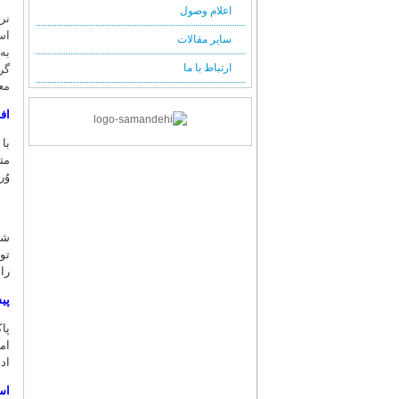
اعلام وصول
نر
اس
سایر مقالات
به
ارتباط با ما
گر
مع
اف
با
مت
وُرد (Word Add-In) پاک‌نویس است. با نصب این افزون
تو
را
پی
پا
ام
اد
اس