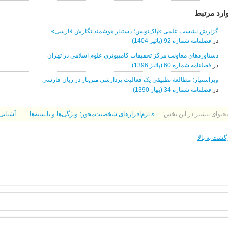
ارد مرتبط
گزارش نشست علمی «پاک‌نویس؛ دستیار هوشمند نگارش فارسی»
در
فصلنامه شماره 92 (پائیز 1404)
دستاوردهای معاونت مرکز تحقیقات کامپیوتری علوم اسلامی در تهران
در
فصلنامه شماره 60 (پائیز 1396)
ویراستیار؛ مطالعۀ تطبیقی یک فعالیت پردازشی متن‌باز در زبان فارسی
در
فصلنامه شماره 34 (بهار 1390)
حتوای بیشتر در این بخش:
« نرم‌افزارهای شخصیت‌محور؛ ویژگی‌ها و بایسته‌ها
آشنایی
گشت به بالا