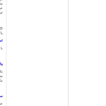
مث
عر
چو
اگ
پا
اص
با
وا
یک
مص
بی
سا
عن