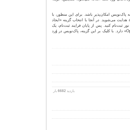
به پاک‌نویس امکان‌پذیر باشد. برای این منظور، با
کلیک روی دکمه «اجرای پاک‌نویس» و انتخاب گزینه ورود، به وبگاه accounts.inoor.ir هدایت می‌شوید. در آنجا با انتخاب گزینه «ایجاد
 ثبت‌نام کنید. پس از پایان فرایند ثبت‌نام، یک
پیغام در نوار بالایی مرورگر دریافت می‌کنید که گزینه‌ای تحت عنوان «Open Paknevis» دارد. با کلیک بر این گزینه، پاک‌نویس در وُرد
بازدید
6682
بار