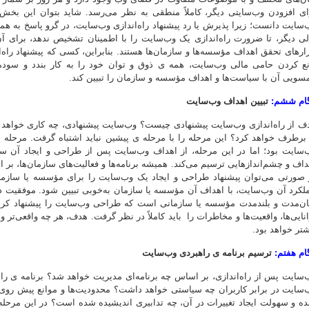
ای افزودن وب‌سایتی دیگر، کاملاً منطقی به نظر می‌رسد. شاید بتوان این بخش 
‌سایت دانست؛ زیرا پذیرش یا رد پیشنهاد راه‌اندازی وب‌سایت، در گرو پاسخ به
لی دیگر، تا ضرورت راه‌اندازی یک وب‌سایت را با اطمینان تشخیص ندهد، برای آن 
زارهای تحقق اهداف مؤسسه‌ها و سازمان‌ها هستند. بنابراین، کسی که پیشنهاد راه‌ان
نع کردن حامی مالی وب‌سایت، همه ی ذوق و توان خود را به کار بندد و سودم
سویی آن با سیاست‌ها و اهداف مؤسسه و سازمان را تبیین کند.
ام ششم:
تبیین اهداف وب‌سایت
ف از راه‌اندازی وب‌سایت پیشنهادی چیست؟ وب‌سایت پیشنهادی، چه کاری خواهد ک
 برطرف خواهد کرد؟ این مرحله را با مرحله ی پیشین نباید اشتباه گرفت. مرحله پی
‌سایت بود؛ ‌اما در این مرحله، از اهداف وب‌سایت پس از طراحی و ایجاد آن 
داف و چشم‌اندازهایی ترسیم می‌کند. همیشه برنامه‌ها و فعالیت‌های سازمان‌ها، بر
 صورتی می‌توان پیشنهاد طراحی و ایجاد یک وب‌سایت را برای مؤسسه یا سازما
لکرد آن وب‌سایت، با اهداف آن مؤسسه یا سازمان به‌خوبی تبیین شود. موفقیت در 
ان‌مدت و بلندمدت مؤسسه یا سازمانی است که طراحی وب‌سایت را پیشنهاد کرده
انایی‌ها، واقعیت‌ها و مخاطرات را باید کاملاً در نظر گرفت. هدف، هر چه واقعی‌تر و
شتر خواهد بود.
ام هفتم:
ترسیم برنامه ی راهبردی وب‌سایت
‌سایت پس از راه‌اندازی، بر اساس چه برنامه‌ای مدیریت خواهد شد؟ برنامه ی
‌سایت در برابر کاربران چه سیاستی خواهد داشت؟ محدودیت‌ها و موانع پیش رو
نده و سهولت ایجاد تغییرات در آن، چه تدابیری اندیشیده شده است؟ در این مرحله