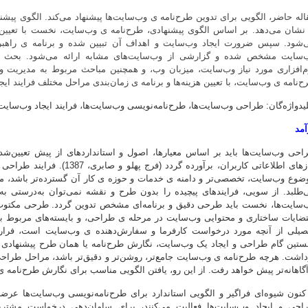
اله حاضر، الگویی برای تدوین طرح‌نامه ی وب‌سایت‌ها پیشنهاد می‌کند. الگوی پی
 نشان می‌دهد. بر اساس الگوی پیشنهادی، طرح‌نامه ی وب‌سایت، نخست با تعیین:
‌شود. سپس ضرورت ایجاد وب‌سایت و اهداف آن تبیین شده و برنامه ی راهبرد
‌سایت مشخص شده و گزارشی از وب‌سایت‌های مشابه ارائه می‌شود. بحث درب
م‌افزاری مورد نیاز وب‌سایت، میزبان وب، و همچنین مباحث مربوط به مدیریت وب
ح‌نامه ی وب‌سایت، با تعیین هزینه‌ها و برنامه ی زمان‌بندی مراحل مختلف فرایند ایجا
یدواژه‌گان: طراحی وب‌سایت‌ها، طرح‌نامه‌نویسی وب‌سایت‌‌ها، فرایند ایجاد وب‌سایت‌
آمد
احی وب‌سایت‌ها باید بر اساس معیارها، اصول و استانداردهای از پیش ‌تعیین‌شده
نیازهای اطلاعاتی کاربران، برآورد
ضوع وب‌سایت، تخصصی‌تر و دامنه ی خدمات و حوزه ی کار آن گسترده‌تر باشد، م
‌طلبد. از سویی، فرایندهای پیچیده را بدون طرح و نقشه نمی‌توان به‌درستی به
‌سایت‌ها، نخست باید طرحی دقیق و برنامه‌ای مشخص تدوین گردد. طرحی مکتوب ک
تضایات ساختاری و محتوایی وب‌سایت در مرحله ی طراحی، و بایسته‌های مربوط به 
صیلی از آنچه مورد درخواست کارفرما و سفارش‌دهنده ی وب‌سایت است، فرارو
ستین گام طراحی و ایجاد یک وب‌سایت، نگارش طرح‌نامه یا همان طرح پیشنهادی آ
داشت. هرچه طرح‌نامه ی وب‌سایت جامع‌تر، روشن‌تر و دقیق‌تر باشد، مراحل طراحی،
آگاهانه‌تر پیش خواهد رفت. از این رو، یافتن الگویی مناسب برای نگارش طرح‌نامه
 کنون شیوه‌ای فراگیر و الگویی استاندارد برای طرح‌نامه‌نویسی وب‌سایت‌ها ع
احی و ایجاد وب‌سایت‌ها فعالیت می‌کنند، برای سامان‌دهی درخواست مشتریان 