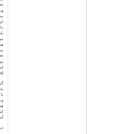
به
نا
هم
مو
ام
(قا
گز
به
با
وب
هن
کم
آس
در