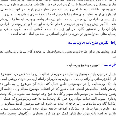
ارش‌دهندگان وب‌سایت‌ها با پر کردن این فرم‌ها، اطلاعات مختصری درباره ی وب
یه ی همین اطلاعات، به طراحی وب‌سایت مورد نظر می‌پردازند. جز این، پیشینه‌ای 
ید پاره‌ای از وب‌سایت‌های ساده را با چنین اطلاعات مختصری بتوان به سامان رساند
یق ایده ی طراحی آن میسر نیست. بنابراین، طرح‌نامه ی وب‌سایت‌ها را، آن‌چنان
شت. الگوی پیش رو، تکیه بر تجربه ی عملی نگارنده این سطور در زمینه ی طراحی، ا
وان آن را از نخستین گام‌ها در این زمینه دانست. گفتنی است، الگوی حاضر، برای
‌سایت‌های محتوامحور در حوزه ی علوم انسانی و اسلامی آماده شده است.
احل نگارش طرح‌نامه ی وب‌سایت
گوی پیشنهادی برای طرح‌نامه‌نویسی وب‌سایت‌ها، در هجده گام سامان می‌یابد. تفص
د.
گام نخست:
تعیین موضوع وب‌سایت
ش از هر چیز، باید موضوع وب‌سایت و حوزه ی فعالیت آن را مشخص کرد. موضوع و
ای اطلاع‌رسانی و ارائه ی خدمات ویژه به کاربران راه‌اندازی می‌شوند، روشن اس
جاد یک وب‌سایت را در موضوعی خاص دنبال کند، باید آن موضوع را به طور د
ئی‌تر باشد، مناسب‌تر است. همان طور که در انتخاب موضوع مقاله و پایان‌نامه از
ضوع وب‌سایت نیز موضوعات مبهم و کلی به هیچ وجه توصیه نمی‌شود. در یک وب‌سا
دداری شود. البته شاید بتوان پرداختن یک وب‌سایت به چند ریزموضوع که همگی ذی
د؛ اما گاه وب‌سایت‌هایی غیرحرفه‌ای دیده می‌شود که چند موضوع کاملاً متفاوت را
ن علوم و مهارت‌ها، در پیش‌بُرد اهداف جامعه مؤثر بوده است، تخصصی شدن مو
ان‌تر به اطلاعات مورد نظرشان کمک خواهد کرد. بسیاری از گام‌های پسین، مانن