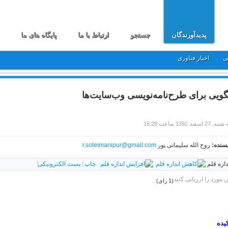
پدیدآورندگان
جستجو
ارتباط با ما
پایگاه های ما
ی
اخبار فناوری
گویی برای طرح‌نامه‌نویسی وب‌سایت‌ها
27 اسفند 1392 ساعت 15:28
سنده:
روح الله سلیمانی پور
r.soleimanipur@gmail.com
دازه قلم
چاپ
پست الکترونیکی
ن مورد را ارزیابی کنید
(1 رای)
یده