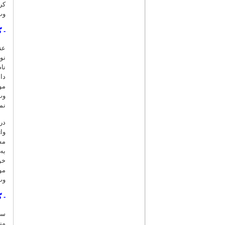
کر
وب
-
گ
عن
نو
دا
مو
وب
نم
در
وا
مش
به
خو
مو
وب
-
گ
من