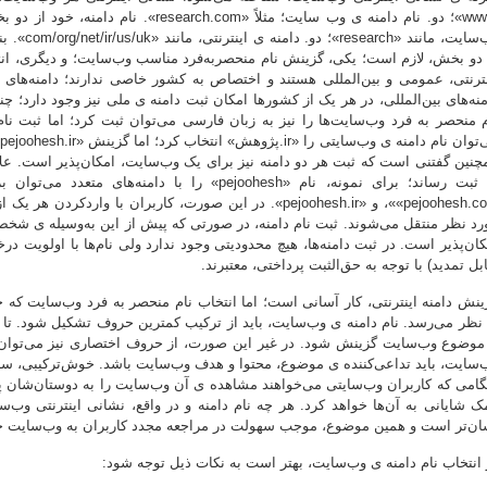
وب‌سایت، م
 دو بخش، لازم است؛ یکی، گزینش نام منحصربه‌فرد مناسب وب‌سایت؛ و دیگری، انتخ
م منحصر به فرد وب‌سایت‌ها را نیز به زبان فارسی می‌توان ثبت کرد؛‌ اما ثبت نام 
چنین گفتنی است که ثبت هر دو دامنه نیز برای یک وب‌سایت، امکان‌پذیر است. علاوه
«pejoohesh.com»، و «pejoohesh.ir». در این صورت، کاربران با و
رد نظر منتقل می‌شوند. ثبت نام دامنه، در صورتی که پیش از این به‌وسیله ی شخص
کان‌پذیر است. در ثبت دامنه‌ها، هیچ محدودیتی وجود ندارد ولی نام‌ها با اولویت
بل تمدید) با توجه به حق‌الثبت پرداختی، معتبرند.
ینش دامنه اینترنتی، کار آسانی است؛ اما انتخاب نام منحصر به فرد وب‌سایت که
 نظر می‌رسد. نام دامنه ی وب‌سایت، باید از ترکیب کمترین حروف تشکیل شود. تا ج
 موضوع وب‌سایت گزینش شود. در غیر این صورت، از حروف اختصاری نیز می‌توان س
‌سایت، باید تداعی‌کننده ی موضوع، محتوا و هدف وب‌سایت باشد. خوش‌ترکیبی، سادگ
گامی که کاربران وب‌سایتی می‌خواهند مشاهده ی آن وب‌سایت را به دوستان‌شان پی
ک شایانی به آن‌ها خواهد کرد. هر چه نام دامنه و در واقع، نشانی اینترنتی وب‌سا
ان‌تر است و همین موضوع، موجب سهولت در مراجعه مجدد کاربران به وب‌سایت خ
 انتخاب نام دامنه ی وب‌سایت، بهتر است به نکات ذیل توجه شود: