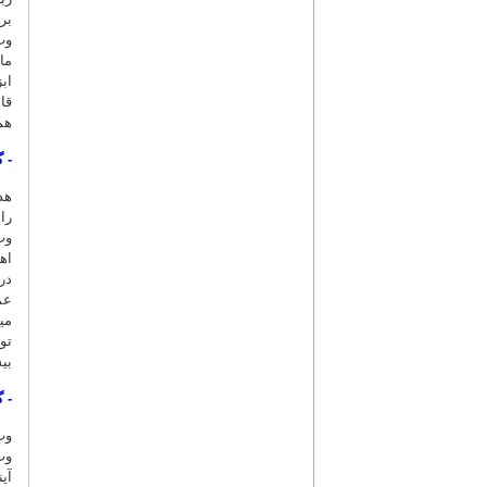
بر
وب
ما
اب
قا
هم
-
گ
هد
را
وب
اه
در
عم
می
تو
بی
-
گ
وب
وب
آی