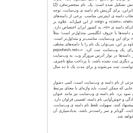
«www»؛ دو. نام دامنه ی وب سایت؛ مثلاً «research.com». نام دامنه، خود از دو بخش تشکیل شده است: یک. نام منحصربه‌فرد (2)
انند «research»؛ دو. دامنه ی اینترنتی، مانند «com/org/net/ir/us/uk». بنابراین، برای گزینش نام دامنه ی وب‌سایت، توجه
اب دامنه ی اینترنتی مناسب. برخی از دامنه‌های
اینترنتی، عمومی و بین‌المللی هستند و اختصاص به کشور خاصی ندارند؛ دامنه‌های «com»، «net» و «org» از این قبیل‌اند. علاوه بر
دامنه‌های بین‌المللی، در هر یک از کشورها امکان ثبت دامنه ی ملی نیز وجود دارد؛ چنان‌که دامنه ی «ir»، به کشور ایران اختصاص دارد.
دامنه‌ها با حروف انگلیسی متداول‌تر است؛ مثلاً
می‌توان نام دامنه ی وب‌سایتی را «ir.پژوهش» انتخاب کرد؛ اما گزینش «pejoohesh.ir» برای این وب‌سایت، مناسب‌تر و متداول‌تر است.
 بر این، می‌توان یک نام را با دامنه‌های مختلف
به ثبت رساند؛ برای نمونه، نام «pejoohesh» را با دامنه‌های متعدد می‌توان برای یک وب‌سایت ثبت کرد: «pejoohesh.net»،
اردکردن هر یک از دامنه‌ها در نوار آدرس مرورگر وب، به وب‌سایت
 دیگری ثبت نشده باشد، با پرداخت مبلغ ناچیزی،
 درخواست، ثبت می‌شوند و برای مدت یک تا ده سال
 جزئی از نام دامنه ی وب‌سایت است، کمی دشوار
ایی که ممکن است، باید واژه‌ای با معنای مرتبط
ود برد. نام دامنه ی وب‌سایت نیز مانند عنوان
ی و خوش‌آوایی نام دامنه، اهمیتی فراوان دارد.
شنهاد کنند، سهولت تلفظ نام دامنه ی وب‌سایت،
یت، گویاتر و سر راست‌تر باشد، به‌یاد‌سپاری آن
واهد شد.