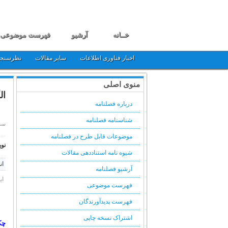
خــانه
آرشیو
فهرست موضوعی
اخبار فناوری اطلاعات
سایر مقالات
نظرسنج
منوی اصلی
ال
درباره فصلنامه
شناسنامه فصلنامه
سه شنبه, 
موضوعات قابل طرح در فصلنامه
نوی
شیوه نامه استناددهی مقالات
ان
آرشیو فصلنامه
ای
فهرست موضوعی
فهرست پدیدآورندگان
اشتراک نسخه چاپی
چک