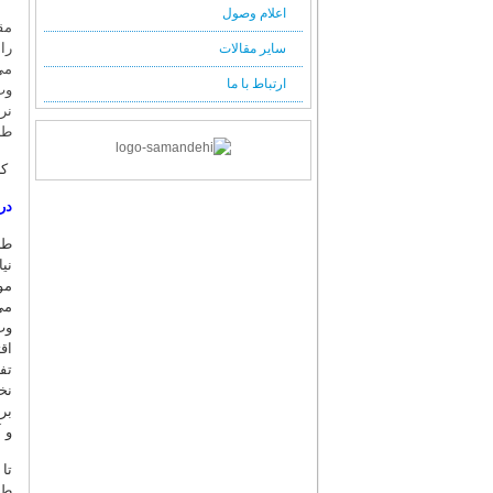
اعلام وصول
مق
را
سایر مقالات
می
ارتباط با ما
وب
نر
طر
کل
در
طر
مو
می
وب
اق
تف
نخ
بر
و 
تا
طر