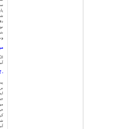
سف
پا
شا
دق
نو
بت
وب
مر
ال
آم
- 
پی
بر
ای
جز
مو
خو
کر
شد
آس