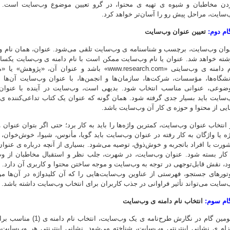
دن مخاطبان و شیوه ی تهیه ی محتوا، در گرو تعیین موضوع وب‌سایت است. ب
‌سایت، مراحل پیش رو را آسان‌تر خواهد کرد.
ام دوم:
تعیین عنوان وب‌سایت
وان وب‌سایت، برچسب و شناسنامه ی وب‌سایت تلقی می‌شود. عنوان، همان نام وب
شته خواهد شد. عنوان یا نام وب‌سایت ممکن است با نام دامنه ی وب‌سایت یکسان 
نام دامنه ی وب‌سایتی «www.research.com» باشد و عن
نشگاه‌ها، مؤسسات، شرکت‌ها، سازمان‌ها و انجمن‌ها، با عنوان وب‌سایت آن‌ه
ضوعی، عنوانی مناسب انتخاب شود. بدیهی است، وب‌سایت در آینده با عنوان آ
‌سایت باید بسیار جدی گرفته شود. همان گونه که عنوان یک کتاب تداعی‌کننده ی
ایی از محتوا و حوزه ی کار آن وب‌سایت باشد.
 انتخاب عنوان وب‌سایت، کمترین واژه‌ها را باید به کار برد؛ حتی اگر بتوان عنوان
ژه یا واژگان به‌ کار رفته در عنوان وب‌سایت باید گویا، مأنوس، شیوا، خوش‌خوان
ورت با افراد باتجربه و خوش‌ذوق، توصیه می‌شود. بسیاری از آنچه درباره ی عنوان ک
 کار بسته شود. عنوان وب‌سایت، در شهرت، جلب نظر و استقبال مخاطبان از وب‌س
د، نقش قابل‌توجهی در توجه به وب‌سایت و موجه ساختن محتوا و کاربری آن دارد. هن
تورهای جستجو، فهرستی از عناوین وب‌سایت‌هایی را که آن کلیدواژه در آن‌ها م
‌سایت می‌تواند تأثیر فراوانی در جذب کاربران برای انتخاب وب‌سایت داشته باشد.
ام سوم:
انتخاب نام دامنه ی وب‌سایت
سومین گام در نگارش طرح‌ن
زله ی نشانی اینترنتی وب‌سایت، شناخته می‌شود. نشانی اینترنتی هر وب‌سای