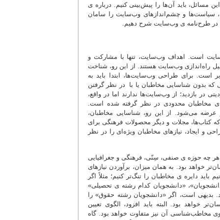
ن مسائل، باید آن‌ها را پیش‌بینی کنیم. درباره ی
، سیاست‌ها و چشم‌اندازهای وب‌سایت را سامان
ا در طرح‌نامه ی وب‌سایت شرح دهیم.
سایت است. اهداف وب‌سایت، تنها با مشارکت و
ل راه‌اندازی وب‌سایت هستند. از این رو، شناخت
ر است. برای طراحی وب‌سایت‌ها، ابتدا باید به
صلی پرداخت (عصاره و مرادمند، 1384). وب‌سایت‌هایی که بدون شناسایی مخاطبان یا با در نظر گرفتن
ی در بازدید؛ از وب‌سایت‌ها ندارند اما در واقع،
برای مخاطبان محدودی در نظر گرفته شده است.
و عرضه می‌شود. از این رو، شناسایی مخاطبان،
ه که کتاب‌ها، مجلات و دیگر محصولات فرهنگی برای
حی و ایجاد، نیازهای مخاطبان ویژه‌ای را در نظر
هر چه حوزه ی صنفی، سِنّی، فرهنگی و جغرافیایی
ر خواهد بود. به همان میزان، برآوردن نیازهای
 باید دایره ی مخاطبان را تنگ‌تر کنیم؛ مثلاً اگر
انشجویان»، «دانشجویان کدام رشته ی تحصیلی»
د. بدیهی است، اگر «دانشجویان رشته حقوق» را
تر خواهد بود. البته باید افزود، الگوی تعیین
 مخاطب‌شناسی آن نیز متفاوت خواهد بود. گاه