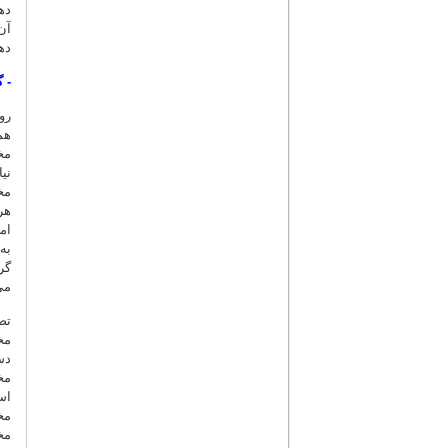
ده
آن
ده
-
گ
رو
هم
مخ
مخ
هر
ام
به
گر
می
تص
مخ
دس
مخ
اس
مخ
مخ