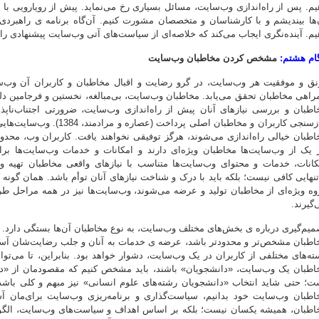
یم. پس از راه‌اندازی وب‌سایت، مسائل بسیاری رخ می‌نماید. پیش از رویارویی با ای
‌ها بیندیشم و با کارشناسان و متخصصان مشورت کنیم. آن‌گاه برنامه ی راهبردی
یم. آینده‌نگری ایجاب می‌کند که خلاصه‌ای از سیاست‌های آتی وب‌سایت پیشنهادی ر
ام هشتم:
مشخص کردن مخاطبان وب‌سایت
نق و موفقیت هر وب‌سایت، در گرو رضایت و اقبال مخاطبان و کاربران آن وب‌
راهی مخاطبان تحقق می‌یابد. مخاطبان وب‌سایت، بی‌مبالغه، نخستین و فرجامین دلی
اطبان و بررسی نیازهای آنان پیش از راه‌اندازی وب‌سایت، ضرورتی اجتناب‌ناپذی
نیازسنجی کاربران و مخاطبان ا
اطبان خیالی راه‌اندازی می‌شوند، هرگز توفیقی نخواهند یافت. کاربران وب، محدودیت
 یک از وب‌سایت‌ها مخاطبان ویژه‌ای دارند و امکانات و خدمات وب‌سایت‌ها 
کانات، خدمات و محتوای وب‌سایت‌ها متناسب با نیازهای واقعی مخاطبان تهیه 
‌تنهایی کافی نیست؛‌ بلکه باید با درک و شناخت نیازهای آنان توأم باشد. همان گون
وه ویژه‌ای از مخاطبان تولید و عرضه می‌شوند، وب‌سایت‌ها نیز در همه مراحل طرا
‌گیرند.
میم‌گیری درباره ی بخش‌های مختلف وب‌سایت،‌ به نوع مخاطبان آن‌ها بستگی دارد. 
اطبان مشخص‌تر و محدودتر باشد، عرضه ی خدمات به آنان و جلب رضایت‌شان آسان‌ت
ته‌های مختلفی از کاربران در یک وب‌سایت، دشوار خواهد بود. بنابراین، تا می‌توانیم
اطبان یک وب‌سایت، «دانشجویان» باشند، باید مشخص کنیم که مقصودمان از «د
ت؛ حتی شاید انتخاب «دانشجویان رشته‌های علوم انسانی» نیز مبهم و کلی باش
اطبان وب‌سایت خود بدانیم، سیاست‌گذاری و برنامه‌ریزی وب‌سایت برای‌مان آسان‌
اطبان، همیشه یکسان نیست؛ بلکه بر اساس اهداف و سیاست‌های وب‌سایت، الگوی