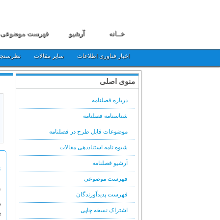
خــانه
آرشیو
فهرست موضوعی
اخبار فناوری اطلاعات
سایر مقالات
نظرسنج
منوی اصلی
درباره فصلنامه
شناسنامه فصلنامه
موضوعات قابل طرح در فصلنامه
شیوه نامه استناددهی مقالات
آرشیو فصلنامه
ن
فهرست موضوعی
یک
فهرست پدیدآورندگان
س
اشتراک نسخه چاپی
ب