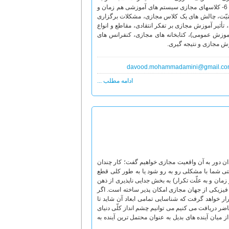
آموزش مجازی. 5- طراحی آموزشی در محیط های مجازی و مزایای مهم آموزش الکترونیکی. 6- کلاسهای مجازی سیستم های آموزشی هم زمان و
اق دانشجویان، امنیّت، چالش های یک کلاس مجازی، مشکلات برگزاری
 تأثیر آموزش مجازی بر تفکر انتقادی، مقاطع و انواع
موزش عمومی)، کتابخانه های مجازی، کنفرانس های
زش مجازی و نتیجه گیری.
davood.mohammadamini@gmail.c
ادامه مطلب ...
ندان دور به آن واقعیت مجازی خواهیم گفت؛ کار چندان
رنتی شما با مشکلی رو به رو شود یا به طور کلی قطع
 زمان و به علّت تکرار) به بخش جدایی ناپذیری از ذهن
ی فیزیکی از جهان مجازی امکان پذیر ساخته است. اگر
قرار خواهد گرفت که شناسایی تمامی ابعاد آن شاید تا
ندهای کنونی و سیگنال‎های ضعیفی که در حال حاضر دریافت می کنیم می توانیم چشم انداز کلّی دنیای
ز میان آینده های بدیل به عنوان محتمل ترین آینده به