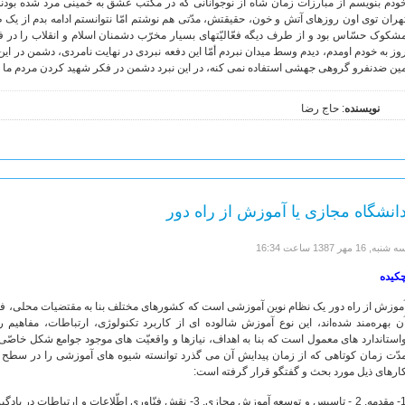
ودم بنویسم از مبارزات زمان شاه از نوجوانانی که در مکتب عشق به خمینی مرد شده بودند
هران توی اون روزهای آتش و خون، حقیقتش، مدّتی هم نوشتم امّا نتوانستم ادامه بدم از 
شکوک حسّاس بود و از طرف دیگه فعّالیّتهای بسیار مخرّب دشمنان اسلام و انقلاب را در
وز به خودم اومدم، دیدم وسط میدان نبردم أمّا این دفعه نبردی در نهایت نامردی، دشمن در ا
ین ضدنفرو گروهی جهشی استفاده نمی کنه، در این نبرد دشمن در فکر شهید کردن مردم ما نیست!
نویسنده
: حاج رضا
انشگاه مجازی یا آموزش از راه دور
 شنبه, 16 مهر 1387 ساعت 16:34
کیده
موزش از راه دور یک نظام نوین آموزشی است که کشورهای مختلف بنا به مقتضیات محلی، فر
ن بهره‌مند شده‌اند، این نوع آموزش شالوده ای از کاربرد تکنولوژی، ارتباطات، مفاهیم
استاندارد های معمول است که بنا به اهداف، نیازها و واقعیّت های موجود جوامع شکل خاصّی
دّت زمان کوتاهی که از زمان پیدایش آن می گذرد توانسته شیوه های آموزشی را در سطح بس
ارهای ذیل مورد بحث و گفتگو قرار گرفته است: