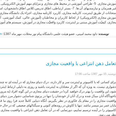
غیر همزمان و نیازمندیهای آن ها. 7- بستر ارتباطی، اطاق تدریس،کلاس اط
متحانات از طریق اینترنت، کارنامه مجازی، کاربرد کارنامه مجازی، اجزاء یک دانشگاه مجازی،
موزش مجازی (الکترونیکی) از لحاظ کاربران و مخاطبان (آموزش عالی، کمک آموزشی، آ
جازی، کیفیّت آموزش مبتنی بر اینترنت، کاربرد واقعیّّت مجازی در آموزش، سیستم های آمو
نویسنده
: داود محمد امینی، عضو هیئت علمی دانشگاه پیام نور محلات، مهر ماه 1387؛
om
تعامل ذهن انتزاعی با واقعیت مجازی
دوشنبه, 15 مهر 1387 ساعت 17:06
برای کسانی که با کامپیوتر و اینترنت سر و کار دارند، درک دنیای مجازی که در آینده ای نه چ
دشواری نیست. به ویژه آن که اگر از معتادان به اینترنت باشید و روزی به دلیلی ارتباط اینت
شود، این واقعیت را بهتر درک خواهید کرد! در حقیقت دنیای مجازی در این گونه افراد (به مرور
ناخودآگاه آنان مبدّل شده و درک آنان از خودشان را تنها در پرتوی شناسایی دشوار مرز دنیا
واقعیت مجازی را در مقام یک فنّاوری در نظر بگیریم، آنگاه دنیایی کاملاً‌ جدید فرا روی ما 
پایان عمر نیز میسر نباشد. تنها با کاوش در رو
کامپیوتر را در آینده ترسیم نماییم، دورنمایی که در آن تعامل ذهن انتزاعی با واقعیت مجازی ا
نظر می رسد.