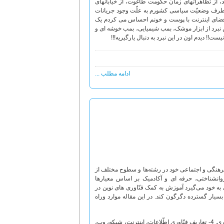
، از تظاهراتهای زمان حکومت طاغوت، از خیابانهای
یک طرف وضعیّت سیاسی کشورم به علّت وجود جریانات
 فضای اینترنت با پوست و خونم احساس می کردم یک
ین نبرد از ابزار موشک، بمب شیمیایی، بمب خوشه ای و
! دیدم اون در این نبرد به دنبال یارگیریه!!!
ادامه مطلب ...
هنگی و اجتماعی خود در رشته‌ها و سطوح مختلف از
 روانشناختی، حرفه ای و آکادمیک بر اساس معیارها
 به خود می‌گیرد آموزش به کمک فنّاوری های نوین در
یار گسترده دگرگون کند. در این مقاله موارد وراه
1- مقدمه. 2 - تاسیس و توسعه آموزش مجازی. 3- نقش فنّاوری اطّلاعات و ارتباطات در یادگیری. 4- تعاریف فنّاوری اطّلاعات، اینترنت، شبکه، وب،