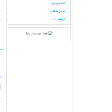
خ
اعلام وصول
ت
م
سایر مقالات
ر
م
ارتباط با ما
د
سه
چ
آ
آ
و
م
ک