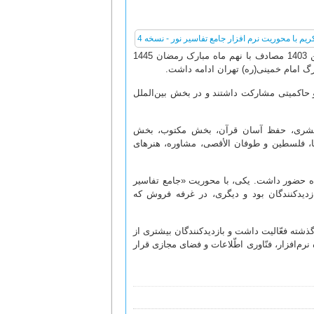
سی‌ویکمین نمایشگاه بین‌المللی قرآن کریم با شعار «می‌خوانمت»، از اوّل فروردین 1403 مصادف با نهم ماه مبارک رمضان 1445
، در بخش داخلی، ۴۵ مؤسّسه قرآنی و ۲۴ نهاد دولتی و حاکمیتی مشارکت داشتند و در بخش بین‌الملل
ح بشری، حفظ آسان قرآن، بخش مکتوب، بخش
ا، فلسطین و طوفان الأقصی، مشاوره، هنرهای
گاه حضور داشت. یکی، با محوریت «جامع تفاسیر
زدیدکنندگان بود و دیگری، در غرفه فروش که
ذشته فعّالیت داشت و بازدیدکنندگان بیشتری از
رم‌افزار، فنّاوری اطّلاعات و فضای مجازی قرار