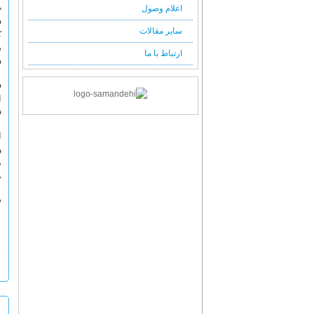
«
اعلام وصول
ف
سایر مقالات
ک
ش
ارتباط با ما
ف
ف
ا
ق
ا
و
م
م
د