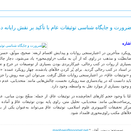
رورت و جایگاه شناسی توثیقات عام با تأکید بر نقش رایانه در
شاره
ویکرد متأخرین در اعتبارسنجی روایات و پیدایش اقسام اربعه: صحیح، موثّق، ح
ابطیّت و مذهب در راوی که از آن به مکتب «راوی‌محور» یاد می‌شود، دچار چال
سیاری از روات در کتب رجالی، غیرکاربردی بودن بسیاری از توصیفات در جرح و ت
ر اسناد در کتب رجالی گردید. برای پُر کردن خلأهای یادشده، چهار رویکرد عمده: «
 «توثیقات عامّ»، در اعتبارسنجی روایات شکل گرفت. می‌توان این سه روش را جزو
اید دانست که در پیاده‌سازی سه رویکرد نخست، چالش‌هایی مانند: متحدیابی، عدم 
 وجود بسیاری از موارد نقل به واسطه، وجود دارد.
مّا با وجود حجم کارهای انجام‌شده در توثیقات عامّ، از جمله: منقّح بودن مبانی، ع
یرساخت‌هایی مانند: متحدیابی، تحلیل متن، راوی پایه بودن توثیقات عامّ و آماده 
رکز تحقیقات کامپیوتری علوم اسلامی، توثیقات عامّ می‌تواند به‌عنوان یکی ا
لأهای مکتب راوی‌محوری قلمداد شود.
نویسنده
: منوچهر آقایی*
maghaei@noornet.net