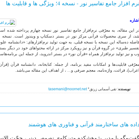
رم افزار جامع تفاسیر نور - نسخه 4؛ ویژگی ها و قابلیت ها
شاره
اصله ده‌ساله این نسخه با نسخه قبلی، به جهت تولید نرم‌افزارهای: «دانشنامه عل
فسیر طبری» در گروه قرآن و نیز رویکرد مرکز در ارائه محتواهای خود در دیگر بستر
ب و نیز تولید نرم‌افزار همراه «قرآن نور» در بستر اندروید، از جمله این برنامه‌هاس
عرّفی قابلیت‌ها و امکانات مفید برنامه، از جمله: کتابخانه، دانشنامه قرآن (قر
عراب)، قرائت، واژه‌نامه، معجم صرفی و... ، از اهداف این مقاله می‌باشد.
نویسنده
: تقی آسمانی زرنق*
tasemani@noornet.net
اده های ساختارمند قرآنی و فناوری های هوشمند
فت‌وگو با مدیر پژوهشکده متن‌کاوی نصوص دینی، حجّت الاس