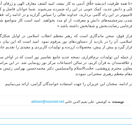
تا همه ظرفیت اندیشه خلّاق آدمی به کار نیفتد، امید کشف معارف الهی و ژرفای آم
نّی و دانش جدید، کمک خوبی در این راه شمرده می‌شوند. شما جوانان فاضل و کارآم
امپیوتر در این راه گامی بردارید، خداوند تعالی را سپاس‌ گزارید و در ادامه راه،
دن سرچشمه‌های دانش و معرفت، از او مدد بخواهید. امید است کار متواضع شما،
رجامی رضایت‌بخش و شفابخش داشته باشد.»
راز فوق، سخن ماندگاری است که رهبر معظم انقلاب اسلامی در اوایل شکل‌گی
سلامی، آن را در بازدید از دستاوردهای نور مرقوم نمود. امید است که این بیان نو
رار گیرد و بیش از پیش، محصولات ارزنده و تولیدات کاربردی و مفیدی را تقدیم جام
ز جمله این تولیدات نرم‌افزاری، نسخه جدید جامع تفاسیر نور است که در اواخر سا
 علاقه‌مندان به قرآن کریم، در سالن اجتماعات مرکز نور رونمایی شد. در این مراسم
عاون محترم پژوهشی، حجّت‌الاسلام والمسلمین دکتر محمدحسین بهرامی رئیس مرکز
قام معظم رهبری سخنرانی نمودند.
ر ادامه، سخنان این عزیزان را جهت استفاده خوانندگان گرامی، ارائه می‌نماییم.
نویسنده
: به کوشش: علی نعیم الدین خانی
akhani@noornet.net