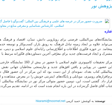
ژوهش نور
شاره
مایشگاه‌های بین‌المللی، فرصتی برای رویارویی دانش، تمدّن، اقتصاد و فرهنگ
ی‌تواند علاوه بر ایجاد زمینه تبادل فرهنگ، به رونق بازار، کسب‌وکار و توسعه 
ینجامد. در حوزه فنّاوری اطّلاعات و اطّلاع‌رسانی رایانه‌ای علوم اسلامی و دینی، ن
شترک و ایجاد فرصت‌های جدید برای معرّفی آخرین دستاوردهای فنّاورانه مرتبط با
مرکز تحقیقات کامپیوتری علوم اسل
ین حضور، در پویایی و یافتن افق‌های جدید و نیازسنجی مخاطبان جهانی نقش 
ینالمللی کتاب بغداد، نمونه‌ای از این دست بود که این مرکز در آن حضور فعّا
رم‌افزارهای رومیزی، موبایلی و پایگاه‌های اینترنتی خویش را در معرض مشاهده و اط
رار داد. گفتنی است، این، دومین حضور متوالی مرکز نور در نمایشگاه بینالمللی کت
ناب آقای فاضل گرنه‌زاده در این باره انجام شده است که در ادامه، تقدیم می‌گردد.
نویسنده
: به کوشش: حمید کرمی
hkarami@noornet.net