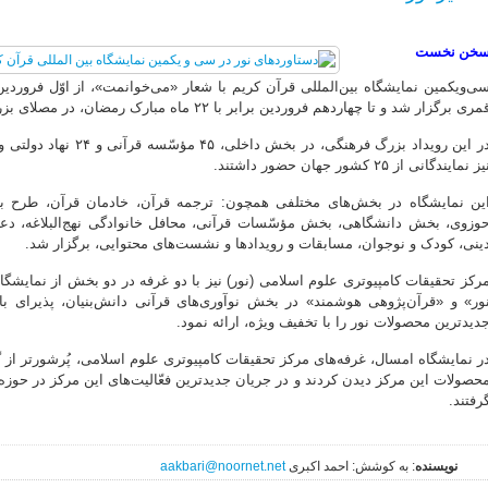
خن نخست
مری برگزار شد و تا چهاردهم فروردین برابر با ۲۲ ماه مبارک رمضان، در مصلای بزرگ امام خمینی(ره) تهران ادامه داشت.
در این رویداد بزرگ فرهنگی
یز نمایندگانی از ۲۵ کشور جهان حضور داشتند.
ین نمایشگاه در بخش‌های مختلفی همچون: ترجمه قرآن، خادمان قرآن، طر
وزوی، بخش دانشگاهی، بخش مؤسّسات قرآنی، محافل خانوادگی نهج‌البلاغه، دع
ینی، کودک و نوجوان، مسابقات و رویدادها و نشست‌های محتوایی، برگزار ‌شد.
رکز تحقیقات کامپیوتری علوم اسلامی (نور) نیز با دو غرفه در دو بخش از نمایش
ور» و «قرآن‌پژوهی هوشمند» در بخش نوآوری‌های قرآنی دانش‌بنیان، پذیرای با
دیدترین محصولات نور را با تخفیف ویژه، ارائه نمود.
ر نمایشگاه امسال، غرفه‌های مرکز تحقیقات کامپیوتری علوم اسلامی، پُرشورتر از گ
حصولات این مرکز دیدن کردند و در جریان جدیدترین فعّالیت‌های این مرکز در حوزه ن
رفتند.
نویسنده
: به کوشش: احمد اکبری
aakbari@noornet.net