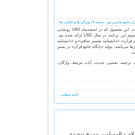
در این مقاله، به معرّفی نرم‌افزار جامع تفاسیر نور نسخه چهارم پرداخته شده است. این محصول که در اسفندماه 1402 رونمایی
شد، از سری محصولات قرآنی مرکز نور در بستر دسکتاپ و ویندوز است. نسخه سوم این برنامه، در سال 1392 ارائه شده بود.
وم قرآن»، «دانشنامه تفسیر صافی» و «دانشنامه
ها می‌باشد. تولید «پایگاه جامع قرآن» در بستر
ت.
آن، ترجمه، تفسیر، حدیث، آیات مرتبط، واژگان،
ادامه مطلب ...
لام و المسلمین مسیح توحیدی